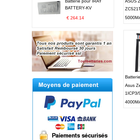
Batterie pour IRAY
ASUS Z
BATTERY-KV
ZC521
€ 264.14
Batter
Asus Z
1ICP3/