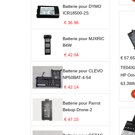
Batterie pour DYMO
ICR18500-2S
€ 36.96
Batterie pour MJXRIC
B4W
€ 42.04
€ 57.65
TE04XL
Batterie pour CLEVO
HP Om
NP50BAT-4-54
Omen 15
63.3Wh |
€ 42.14
Series
Batterie pour Parrot
Bebop-Drone-2
€ 47.15