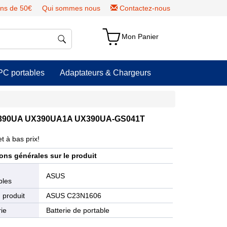
ns de 50€
Qui sommes nous
Contactez-nous
Mon Panier
PC portables
Adaptateurs & Chargeurs
 UX390UA UX390UA1A UX390UA-GS041T
t à bas prix!
ons générales sur le produit
e
ASUS
bles
 produit
ASUS C23N1606
ie
Batterie de portable