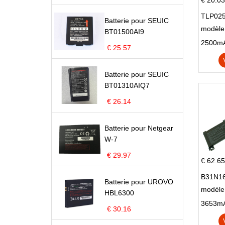
€ 20.03
TLP025
Batterie pour SEUIC
modèle 
BT01500AI9
Pop 4 
€ 25.57
Batterie pour SEUIC
BT01310AIQ7
€ 26.14
Batterie pour Netgear
W-7
€ 29.97
€ 62.65
B31N16
Batterie pour UROVO
modèle
HBL6300
X705N
€ 30.16
X705U