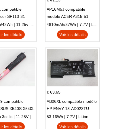
€ 41.13
 compatible
AP16M5J compatible
Acer SF113-31
modèle ACER A315-51-
 NE132
51SL N17Q1 SERIES
3770mAh/42Wh | 11.25v | Li-ion ...
4810mAh/37Wh | 7.7V | Li-ion ...
ir les détails
Voir les détails
€ 63.65
9 compatible
AB06XL compatible modèle
ASUS X540S X540L
HP ENVY 13-AD023TU
SI302 X540SA
HSTNN-DB8C 921438-855
2900mAh 3cells | 11.25V | Li-ion ...
53.16Wh | 7.7V | Li-ion ...
TPN-I128
ir les détails
Voir les détails