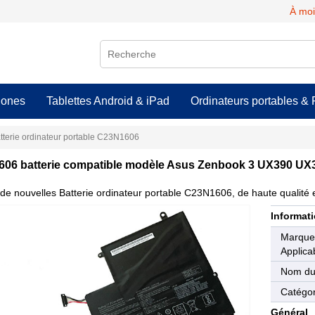
À moi
hones
Tablettes Android & iPad
Ordinateurs portables & 
tterie ordinateur portable C23N1606
06 batterie compatible modèle Asus Zenbook 3 UX390
de nouvelles Batterie ordinateur portable C23N1606, de haute qualité e
Informati
Marqu
Applica
Nom du
Catégor
Général