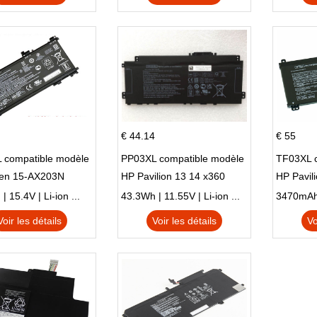
€ 44.14
€ 55
 compatible modèle
PP03XL compatible modèle
TF03XL 
en 15-AX203N
HP Pavilion 13 14 x360
HP Pavil
 Series Pavilion 15
L83388-AC1 L83388-421
 15.4V | Li-ion ...
43.3Wh | 11.55V | Li-ion ...
HSTNN-LB8S M01118-421
Voir les détails
Voir les détails
Vo
M01144-005 13-BB 14-DV
14-DK 15-EH HSTNN-DB9X