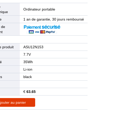
e
Ordinateur portable
rique
e
1 an de garantie, 30 jours remboursé
 de
nt
 produit
ASU12N153
n
7.7V
té
35Wh
Li-ion
rs
black
€
63.65
jouter au panier