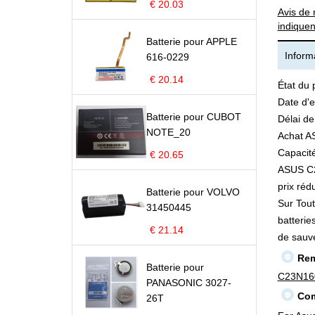
€ 20.03
Avis de 
indiquen
Batterie pour APPLE
Informa
616-0229
€ 20.14
État du 
Date d'e
Batterie pour CUBOT
Délai de
NOTE_20
Achat A
Capacité
€ 20.65
ASUS C23
prix rédu
Batterie pour VOLVO
Sur Tout
31450445
batterie
€ 21.14
de sauv
Rem
Batterie pour
C23N16
PANASONIC 3027-
Com
26T