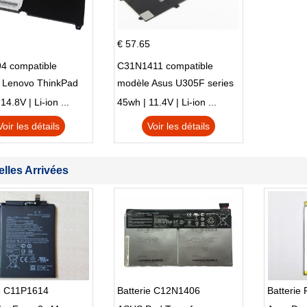
€ 57.65
4 compatible
C31N1411 compatible
 Lenovo ThinkPad
modèle Asus U305F series
230u Twist
4.8V | Li-ion ...
45wh | 11.4V | Li-ion ...
Voir les détails
Voir les détails
lles Arrivées
ie C11P1614
Batterie C12N1406
Batterie