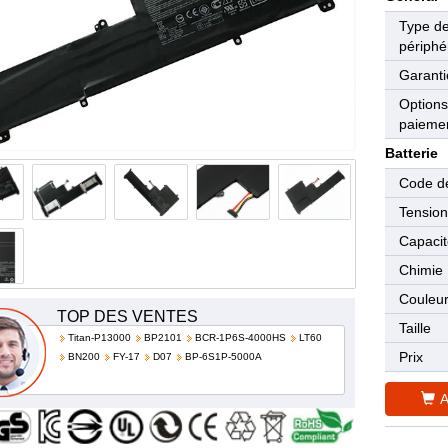
Type d
périphé
Garanti
Options
paieme
Batterie
Code de
Tensio
Capaci
Chimie
Couleu
TOP DES VENTES
Taille
Titan-P13000
BP2101
BCR-1P6S-4000HS
LT60
Prix
BN200
FY-17
D07
BP-6S1P-5000A
A