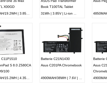
enFone 3s Max
ASUS Pad Transformer
Asus Pe
TL X00GD
Book T100TAL Tablet
5000MAH/19.2WH | 3.85V | Li-ion ...
31Wh | 3.85V | Li-ion ...
ie C11P1510
Batterie C21N1430
Batterie
enPad S 8.0 Z580CA
Asus C201PA Chromebook
Asus C2
99/100
Chromeb
C201PA-
4000MAH/15.2WH | 4.35V/3.8V | Li-ion ...
4900MAH/38WH | 7.6V | Li-ion ...
2B