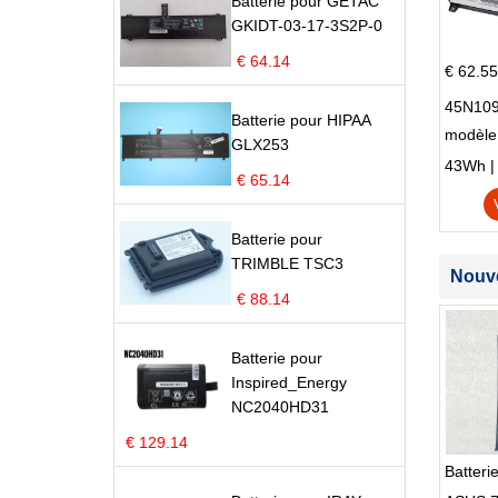
Batterie pour GETAC
GKIDT-03-17-3S2P-0
€ 64.14
€ 62.55
45N109
Batterie pour HIPAA
modèle
GLX253
Edge S
43Wh | 1
€ 65.14
Batterie pour
TRIMBLE TSC3
Nouve
€ 88.14
Batterie pour
Inspired_Energy
NC2040HD31
€ 129.14
Batter