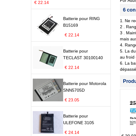
For As
€ 22.14
6 con
Batterie pour RING
1. Ne re
B15169
2 . Rang
3 . Main
€ 22.14
mais aus
4. Range
Batterie pour
5. La du
au froid
TECLAST 30100140
6. La ba
€ 22.14
dépassé 
Prod
Batterie pour Motorola
SNN5705D
€ 23.05
Batterie pour
ULEFONE 3105
€ 24.14