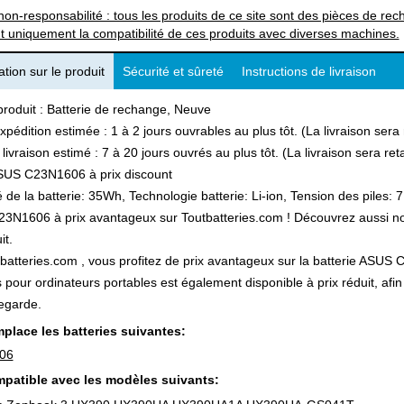
non-responsabilité : tous les produits de ce site sont des pièces de 
t uniquement la compatibilité de ces produits avec diverses machines.
tion sur le produit
Sécurité et sûreté
Instructions de livraison
produit : Batterie de rechange, Neuve
xpédition estimée : 1 à 2 jours ouvrables au plus tôt. (La livraison ser
 livraison estimé : 7 à 20 jours ouvrés au plus tôt. (La livraison sera r
SUS C23N1606 à prix discount
 de la batterie: 35Wh, Technologie batterie: Li-ion, Tension des piles: 7
N1606 à prix avantageux sur Toutbatteries.com ! Découvrez aussi notre
it.
batteries.com , vous profitez de prix avantageux sur la batterie ASUS C
s pour ordinateurs portables est également disponible à prix réduit, a
egarde.
place les batteries suivantes:
06
patible avec les modèles suivants: