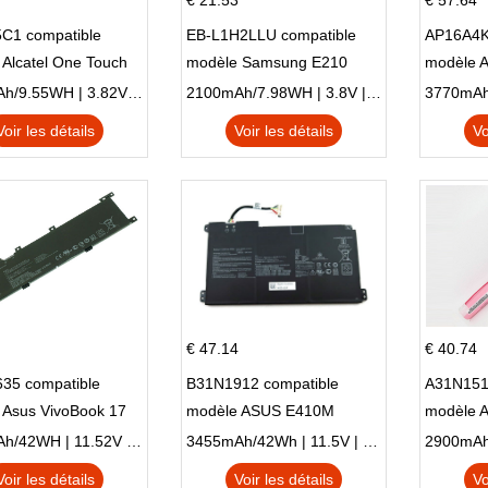
€ 21.53
€ 57.64
C1 compatible
EB-L1H2LLU compatible
AP16A4K
Alcatel One Touch
modèle Samsung E210
modèle 
Plus OT-5056D
E210K i939
AO1-132
2500mAh/9.55WH | 3.82V | Li-ion ...
2100mAh/7.98WH | 3.8V | Li-ion ...
Voir les détails
Voir les détails
Vo
€ 47.14
€ 40.74
35 compatible
B31N1912 compatible
A31N151
 Asus VivoBook 17
modèle ASUS E410M
modèle 
C X705UA X705UV
E410MA L410MA
X540LA-
3653mAh/42WH | 11.52V | Li-ion ...
3455mAh/42Wh | 11.5V | Li-ion ...
N X705UD
X540S
Voir les détails
Voir les détails
Vo