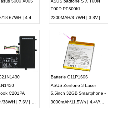
gasus 5000 X005
ASUS padfone S X T00N
T00D PF500KL
4850MAH/18.67WH | 4.4V/3.85V | Li-ion ...
2300MAH/8.7WH | 3.8V | Li-ion ...
 C21N1430
Batterie C11P1606
1N1430
ASUS Zenfone 3 Laser
ook C201PA
5.5inch 32GB Smartphone -
2G C201PA-C-2A
ZX551KL C11P1606
4900MAH/38WH | 7.6V | Li-ion ...
3000mAh/11.5Wh | 4.4V/3.85V | Li-ion ...