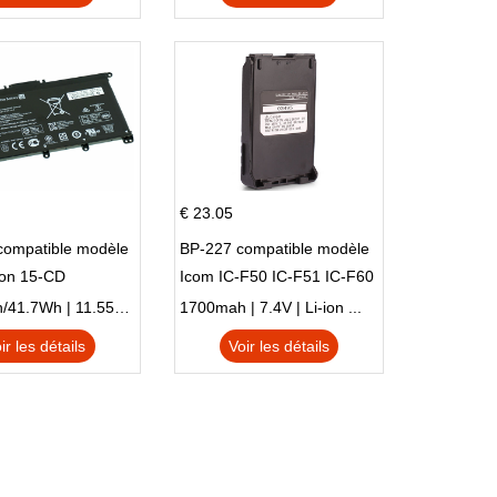
€ 23.05
compatible modèle
BP-227 compatible modèle
ion 15-CD
Icom IC-F50 IC-F51 IC-F60
IC-F61 IC-M87
3470mAh/41.7Wh | 11.55V | Li-ion ...
1700mah | 7.4V | Li-ion ...
ir les détails
Voir les détails