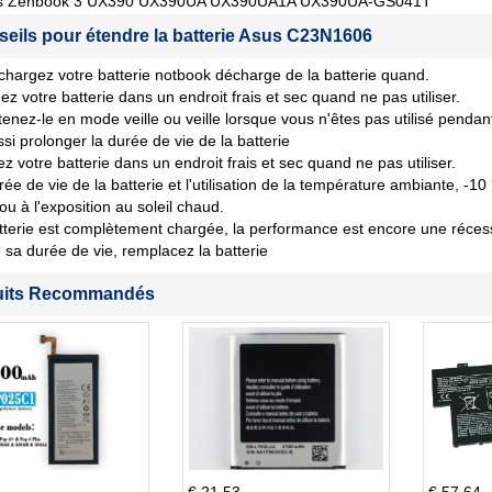
us Zenbook 3 UX390 UX390UA UX390UA1A UX390UA-GS041T
seils pour étendre la batterie Asus C23N1606
chargez votre batterie notbook décharge de la batterie quand.
ez votre batterie dans un endroit frais et sec quand ne pas utiliser.
tenez-le en mode veille ou veille lorsque vous n'êtes pas utilisé penda
si prolonger la durée de vie de la batterie
z votre batterie dans un endroit frais et sec quand ne pas utiliser.
rée de vie de la batterie et l'utilisation de la température ambiante, -10
 ou à l'exposition au soleil chaud.
tterie est complètement chargée, la performance est encore une récession
sa durée de vie, remplacez la batterie
uits Recommandés