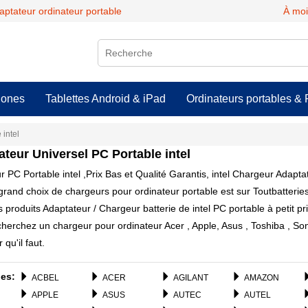
daptateur ordinateur portable
À moi
hones
Tablettes Android & iPad
Ordinateurs portables & 
 intel
ateur Universel PC Portable
intel
 PC Portable intel ,Prix Bas et Qualité Garantis, intel Chargeur Adapta
grand choix de chargeurs pour ordinateur portable est sur Toutbatteries
 produits Adaptateur / Chargeur batterie de intel PC portable à petit pri
herchez un chargeur pour ordinateur Acer , Apple, Asus , Toshiba , S
qu'il faut.
es:
ACBEL
ACER
AGILANT
AMAZON
APPLE
ASUS
AUTEC
AUTEL