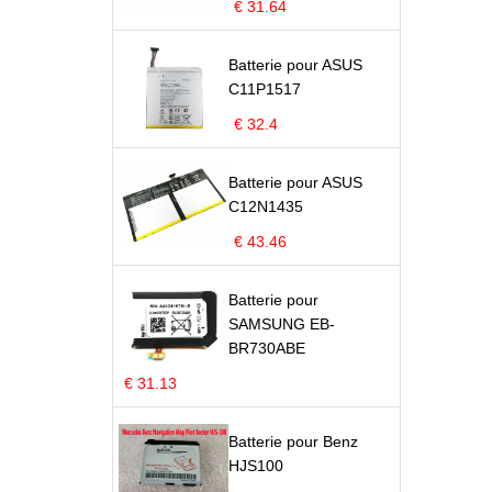
€ 31.64
Batterie pour ASUS
C11P1517
€ 32.4
Batterie pour ASUS
C12N1435
€ 43.46
Batterie pour
SAMSUNG EB-
BR730ABE
€ 31.13
Batterie pour Benz
HJS100