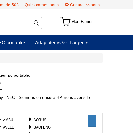
ns de 50€
Qui sommes nous
Contactez-nous
Mon Panier
PC portables
Adaptateurs & Chargeurs
teur pc portable.
.
x.
ony , NEC , Siemens ou encore HP, nous avons le
AMBU
AORUS
+
AVELL
BAOFENG