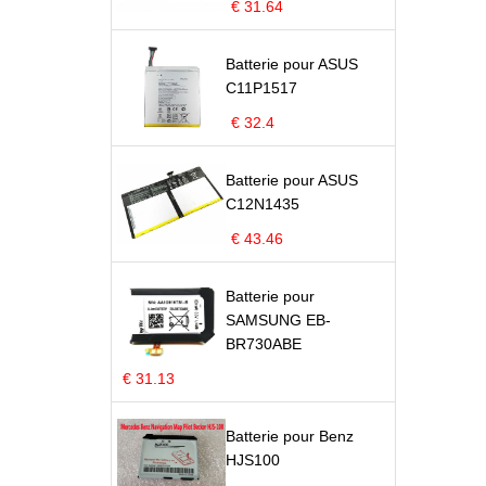
€ 31.64
Batterie pour ASUS
C11P1517
€ 32.4
Batterie pour ASUS
C12N1435
€ 43.46
Batterie pour
SAMSUNG EB-
BR730ABE
€ 31.13
Batterie pour Benz
HJS100