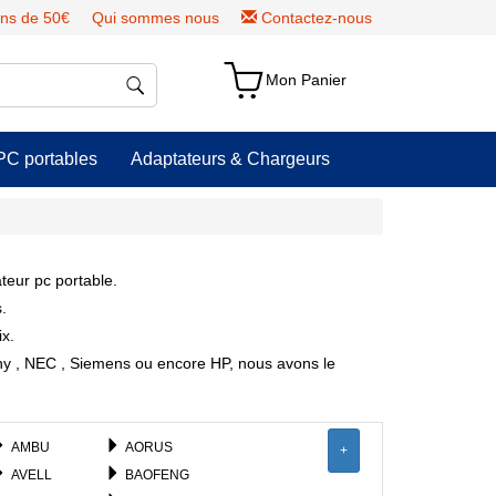
ns de 50€
Qui sommes nous
Contactez-nous
Mon Panier
PC portables
Adaptateurs & Chargeurs
teur pc portable.
.
ix.
ony , NEC , Siemens ou encore HP, nous avons le
AMBU
AORUS
+
AVELL
BAOFENG