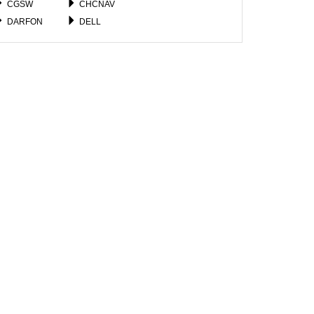
CGSW
CHCNAV
DARFON
DELL
EPSON
FORTINET
FUJITSU
GATEWAY
GOOGLE
GOWIN
HIKVISION
HOIOTO
IBM
ICOM
JUNIPER
JVC
LG
LI_SHIN
MICROSOFT
MOTOROLA
NINTENDO
NOKIA
RAZER
RESMED
SOKKIA
SONY
TIANBAO
TOPCON
WACOM
XGIMI