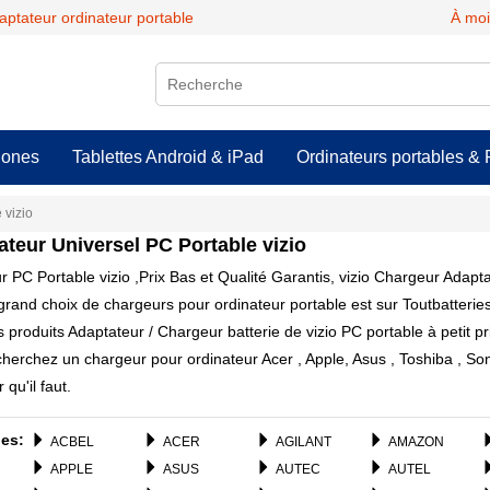
daptateur ordinateur portable
À moi
hones
Tablettes Android & iPad
Ordinateurs portables & 
 vizio
ateur Universel PC Portable
vizio
 PC Portable vizio ,Prix Bas et Qualité Garantis, vizio Chargeur Adapta
grand choix de chargeurs pour ordinateur portable est sur Toutbatteries
 produits Adaptateur / Chargeur batterie de vizio PC portable à petit pr
herchez un chargeur pour ordinateur Acer , Apple, Asus , Toshiba , S
qu'il faut.
es:
ACBEL
ACER
AGILANT
AMAZON
APPLE
ASUS
AUTEC
AUTEL