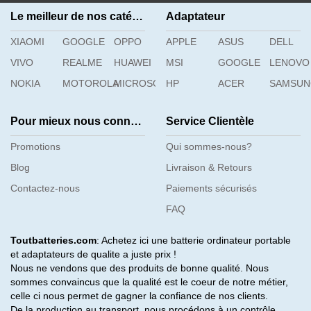
Le meilleur de nos catégories
Adaptateur
XIAOMI
GOOGLE
OPPO
APPLE
ASUS
DELL
VIVO
REALME
HUAWEI
MSI
GOOGLE
LENOVO
NOKIA
MOTOROLA
MICROSOFT
HP
ACER
SAMSU
Pour mieux nous connaître
Service Clientèle
Promotions
Qui sommes-nous?
Blog
Livraison & Retours
Contactez-nous
Paiements sécurisés
FAQ
Toutbatteries.com
: Achetez ici une batterie ordinateur portable
et adaptateurs de qualite a juste prix !
Nous ne vendons que des produits de bonne qualité. Nous
sommes convaincus que la qualité est le coeur de notre métier,
celle ci nous permet de gagner la confiance de nos clients.
De la production au transport, nous procédons à un contrôle