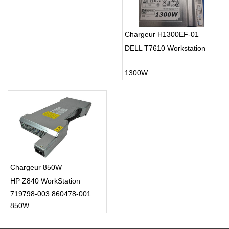
Chargeur H1300EF-01
DELL T7610 Workstation
1300W
Chargeur 850W
HP Z840 WorkStation
719798-003 860478-001
850W
DPS-850AB-1 A