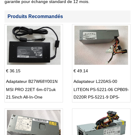
garantie pour échange standard de 12 mois.
Produits Recommandés
€ 36.15
€ 49.14
Adaptateur B27W68Y001N
Adaptateur L220AS-00
MSI PRO 22ET 6m-071uk
LITEON PS-5221-06 CPB09-
21.5inch All-In-One
D220R PS-5221-9 DPS-
220UB-A