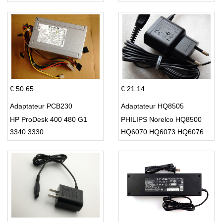
Supply 220w
€ 50.65
€ 21.14
Adaptateur PCB230
Adaptateur HQ8505
HP ProDesk 400 480 G1
PHILIPS Norelco HQ8500
3340 3330
HQ6070 HQ6073 HQ6076
PT860 HQ8