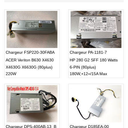
Chargeur FSP220-30FABA
Chargeur PA-1181-7
ACER Veriton B630 X4630
HP 280 G2 SFF 180 Watts
X4630G X6630G (80plus)
6-PIN (80plus)
220W
180W,+12=/15A Max
(12pin+4pin)
Chargeur DPS-400AB-13_B
Chargeur D185EA-00