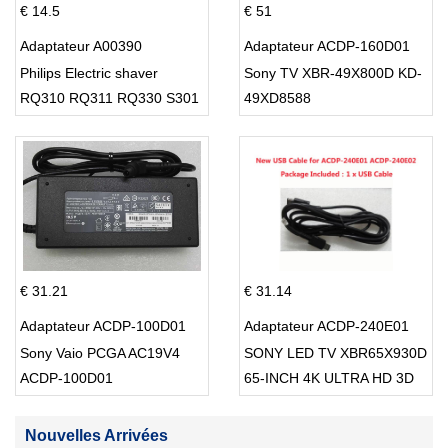
€ 14.5
€ 51
Adaptateur A00390
Adaptateur ACDP-160D01
Philips Electric shaver
Sony TV XBR-49X800D KD-
RQ310 RQ311 RQ330 S301
49XD8588
S512
€ 31.21
€ 31.14
Adaptateur ACDP-100D01
Adaptateur ACDP-240E01
Sony Vaio PCGA AC19V4
SONY LED TV XBR65X930D
ACDP-100D01
65-INCH 4K ULTRA HD 3D
SMART TV USB Cable
Nouvelles Arrivées