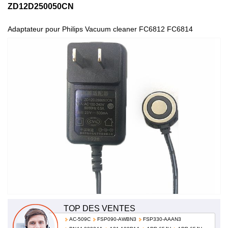
ZD12D250050CN
Adaptateur pour Philips Vacuum cleaner FC6812 FC6814
FC6813 100-240V 50/60Hz 0.5A ZD12D250050CN
TOP DES VENTES
AC-509C
FSP090-AWBN3
FSP330-AAAN3