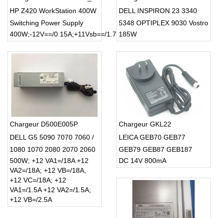
HP Z420 WorkStation 400W
DELL INSPIRON 23 3340
Switching Power Supply
5348 OPTIPLEX 9030 Vostro
400W;-12V==/0.15A;+11Vsb==/1.7A
185W
SATA interface (18 pin+8 pin)
23 3340 185w (80 PLUS)
Chargeur D500E005P
Chargeur GKL22
DELL G5 5090 7070 7060 /
LEICA GEB70 GEB77
1080 1070 2080 2070 2060
GEB79 GEB87 GEB187
500W; +12 VA1=/18A +12
DC 14V 800mA
1660 580 graphics card
GEB171
VA2=/18A; +12 VB=/18A,
+12 VC=/18A; +12
VA1=/1.5A +12 VA2=/1.5A;
+12 VB=/2.5A