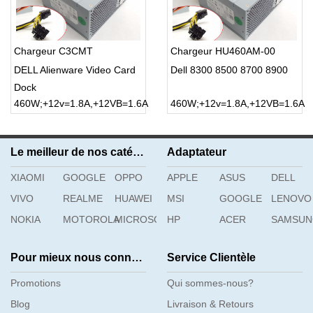
Chargeur C3CMT
Chargeur HU460AM-00
DELL Alienware Video Card
Dell 8300 8500 8700 8900
Dock
460W;+12v=1.8A,+12VB=1.6A
460W;+12v=1.8A,+12VB=1.6A
Le meilleur de nos catégories
Adaptateur
XIAOMI
GOOGLE
OPPO
APPLE
ASUS
DELL
VIVO
REALME
HUAWEI
MSI
GOOGLE
LENOVO
NOKIA
MOTOROLA
MICROSOFT
HP
ACER
SAMSU
Pour mieux nous connaître
Service Clientèle
Promotions
Qui sommes-nous?
Blog
Livraison & Retours