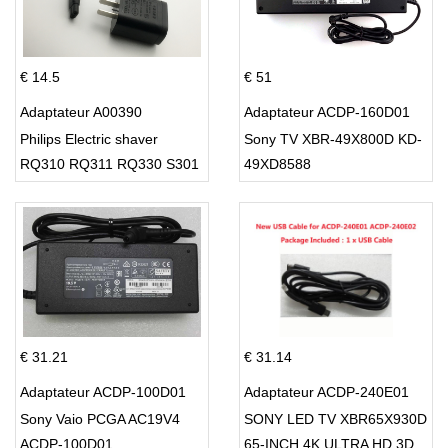
€ 14.5
€ 51
Adaptateur A00390
Adaptateur ACDP-160D01
Philips Electric shaver
Sony TV XBR-49X800D KD-
RQ310 RQ311 RQ330 S301
49XD8588
S512
€ 31.21
€ 31.14
Adaptateur ACDP-100D01
Adaptateur ACDP-240E01
Sony Vaio PCGA AC19V4
SONY LED TV XBR65X930D
ACDP-100D01
65-INCH 4K ULTRA HD 3D