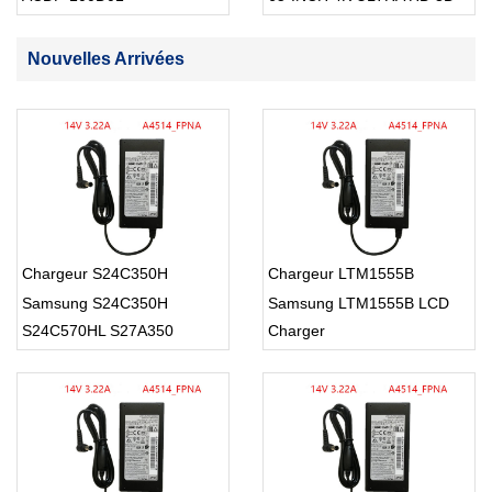
SMART TV USB Cable
Nouvelles Arrivées
Chargeur S24C350H
Chargeur LTM1555B
Samsung S24C350H
Samsung LTM1555B LCD
S24C570HL S27A350
Charger
S27D360H