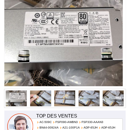
240V~/50Hz-60Hz,3.6A PA-1181-7 854142-001
TOP DES VENTES
AC-509C
FSP090-AWBN3
FSP330-AAAN3
BN44-00924A
A21-100P1A
ADP-65JH
ADP-65JH