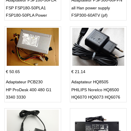
Adaptateur FSP180-50PLA
Adaptateur FSP300-60PFN
FSP FSP180-50PLA1
all Han power supply
FSP180-50PLA Power
FSP300-60ATV (pf)
Supply 220w
€ 50.65
€ 21.14
Adaptateur PCB230
Adaptateur HQ8505
HP ProDesk 400 480 G1
PHILIPS Norelco HQ8500
3340 3330
HQ6070 HQ6073 HQ6076
PT860 HQ8