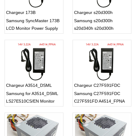
Chargeur 173B
Chargeur s20d300h
Samsung SyncMaster 173B
Samsung s20d300h
LCD Monitor Power Supply
s20d340h s20d300h
s20d340hy s22d300by
Chargeur A3514_DSML
Chargeur C27F591FDC
Samsung for A3514_DSML
Samsung C27F591FDC
LS27E510CS/EN Monitor
C27F591FD A4514_FPNA
PSU
Power Supply Charger