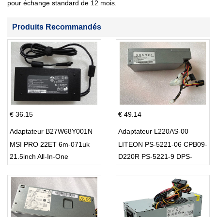
pour échange standard de 12 mois.
Produits Recommandés
€ 36.15
€ 49.14
Adaptateur B27W68Y001N
Adaptateur L220AS-00
MSI PRO 22ET 6m-071uk
LITEON PS-5221-06 CPB09-
21.5inch All-In-One
D220R PS-5221-9 DPS-
220UB-A