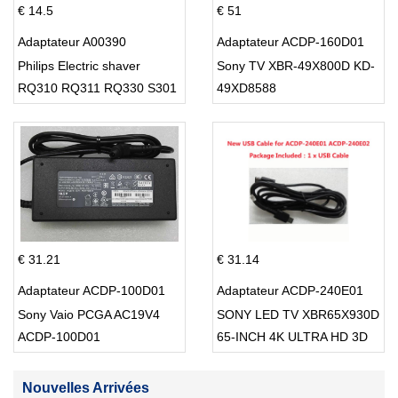
€ 14.5
€ 51
Adaptateur A00390
Adaptateur ACDP-160D01
Philips Electric shaver
Sony TV XBR-49X800D KD-
RQ310 RQ311 RQ330 S301
49XD8588
S512
€ 31.21
€ 31.14
Adaptateur ACDP-100D01
Adaptateur ACDP-240E01
Sony Vaio PCGA AC19V4
SONY LED TV XBR65X930D
ACDP-100D01
65-INCH 4K ULTRA HD 3D
SMART TV USB Cable
Nouvelles Arrivées