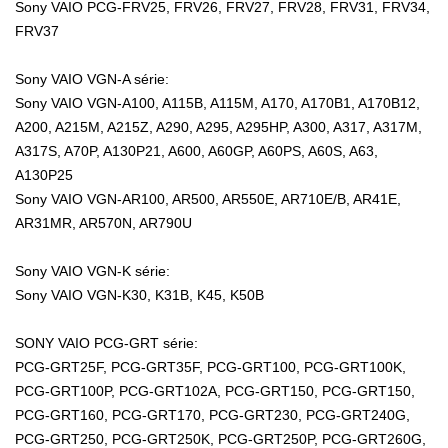
Sony VAIO PCG-FRV25, FRV26, FRV27, FRV28, FRV31, FRV34,
FRV37
Sony VAIO VGN-A série:
Sony VAIO VGN-A100, A115B, A115M, A170, A170B1, A170B12,
A200, A215M, A215Z, A290, A295, A295HP, A300, A317, A317M,
A317S, A70P, A130P21, A600, A60GP, A60PS, A60S, A63,
A130P25
Sony VAIO VGN-AR100, AR500, AR550E, AR710E/B, AR41E,
AR31MR, AR570N, AR790U
Sony VAIO VGN-K série:
Sony VAIO VGN-K30, K31B, K45, K50B
SONY VAIO PCG-GRT série:
PCG-GRT25F, PCG-GRT35F, PCG-GRT100, PCG-GRT100K,
PCG-GRT100P, PCG-GRT102A, PCG-GRT150, PCG-GRT150,
PCG-GRT160, PCG-GRT170, PCG-GRT230, PCG-GRT240G,
PCG-GRT250, PCG-GRT250K, PCG-GRT250P, PCG-GRT260G,