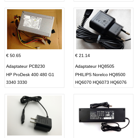
Supply 220w
€ 50.65
€ 21.14
Adaptateur PCB230
Adaptateur HQ8505
HP ProDesk 400 480 G1
PHILIPS Norelco HQ8500
3340 3330
HQ6070 HQ6073 HQ6076
PT860 HQ8