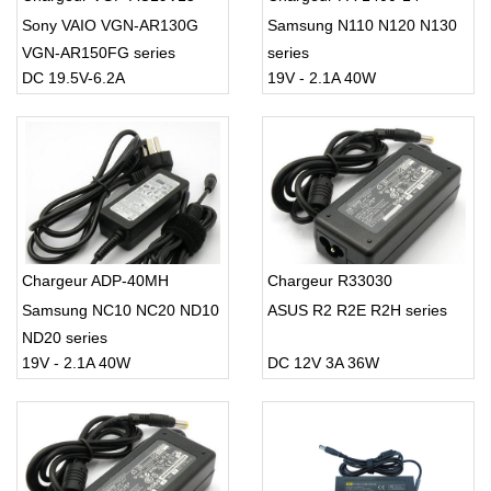
Sony VAIO VGN-AR130G
Samsung N110 N120 N130
VGN-AR150FG series
series
DC 19.5V-6.2A
19V - 2.1A 40W
Chargeur ADP-40MH
Chargeur R33030
Samsung NC10 NC20 ND10
ASUS R2 R2E R2H series
ND20 series
19V - 2.1A 40W
DC 12V 3A 36W