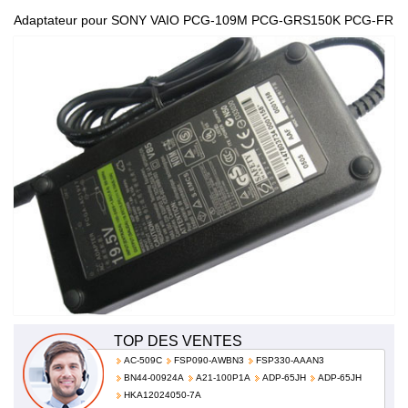
Adaptateur pour SONY VAIO PCG-109M PCG-GRS150K PCG-FR
AC 100V - 240V 50-60Hz PCGA-AC19V5 PCGA-AC19V7
TOP DES VENTES
AC-509C
FSP090-AWBN3
FSP330-AAAN3
BN44-00924A
A21-100P1A
ADP-65JH
ADP-65JH
HKA12024050-7A