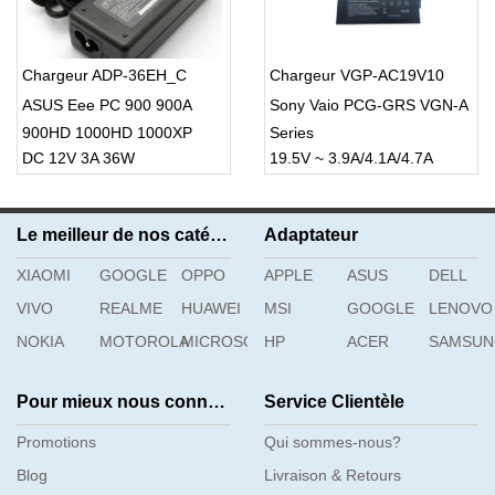
Chargeur ADP-36EH_C
Chargeur VGP-AC19V10
ASUS Eee PC 900 900A
Sony Vaio PCG-GRS VGN-A
900HD 1000HD 1000XP
Series
DC 12V 3A 36W
19.5V ~ 3.9A/4.1A/4.7A
S101 series
Le meilleur de nos catégories
Adaptateur
XIAOMI
GOOGLE
OPPO
APPLE
ASUS
DELL
VIVO
REALME
HUAWEI
MSI
GOOGLE
LENOVO
NOKIA
MOTOROLA
MICROSOFT
HP
ACER
SAMSU
Pour mieux nous connaître
Service Clientèle
Promotions
Qui sommes-nous?
Blog
Livraison & Retours