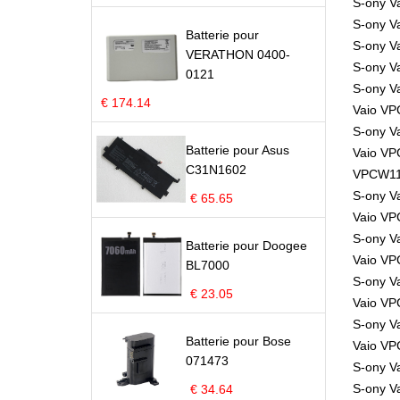
S-ony V
S-ony V
Batterie pour
S-ony V
VERATHON 0400-
S-ony V
0121
S-ony V
€ 174.14
Vaio VP
S-ony V
Batterie pour Asus
Vaio VP
C31N1602
VPCW1
S-ony V
€ 65.65
Vaio V
S-ony V
Batterie pour Doogee
Vaio VP
BL7000
S-ony V
€ 23.05
Vaio VP
S-ony V
Batterie pour Bose
Vaio VP
071473
S-ony V
S-ony 
€ 34.64