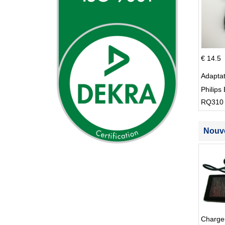
€ 14.5
Adapta
Philips 
RQ310
S512
Nouve
Charge