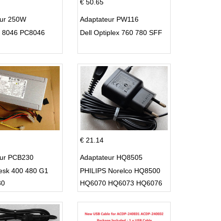
€ 50.65
eur 250W
Adaptateur PW116
C 8046 PC8046
Dell Optiplex 760 780 SFF
€ 21.14
eur PCB230
Adaptateur HQ8505
esk 400 480 G1
PHILIPS Norelco HQ8500
30
HQ6070 HQ6073 HQ6076
PT860 HQ8