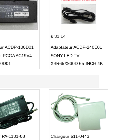
€ 31.14
eur ACDP-100D01
Adaptateur ACDP-240E01
io PCGA AC19V4
SONY LED TV
00D01
XBR65X930D 65-INCH 4K
ULTRA HD 3D SMART TV
USB Cable
r PA-1131-08
Chargeur 611-0443