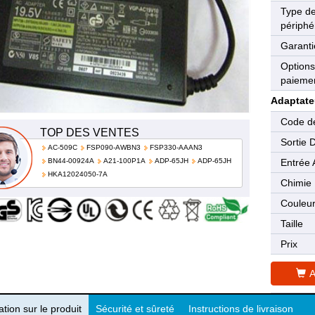
Type d
périphé
Garanti
Options
paieme
Adaptate
Code de
TOP DES VENTES
Sortie 
AC-509C
FSP090-AWBN3
FSP330-AAAN3
BN44-00924A
A21-100P1A
ADP-65JH
ADP-65JH
Entrée 
HKA12024050-7A
Chimie
Couleu
Taille
Prix
A
tion sur le produit
Sécurité et sûreté
Instructions de livraison