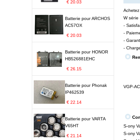
€ 20.03
Achetez
W série 
Batterie pour ARCHOS
AC57OX
- Satisf
- Paieme
€ 20.03
- Garant
- Charge
Batterie pour HONOR
Rem
HB526881EHC
€ 26.15
Batterie pour Phonak
VGP-AC
IP462539
€ 22.14
Com
Batterie pour VARTA
V65HT
S-ony V
S-ony V
€ 21.14