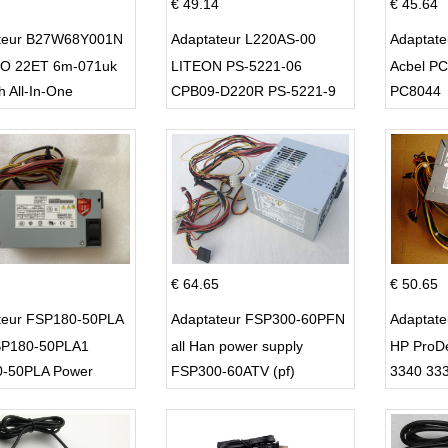
€ 49.14
€ 45.64
teur B27W68Y001N
Adaptateur L220AS-00
Adaptat
O 22ET 6m-071uk
LITEON PS-5221-06
Acbel P
h All-In-One
CPB09-D220R PS-5221-9
PC8044
DPS-220UB-A
€ 64.65
€ 50.65
teur FSP180-50PLA
Adaptateur FSP300-60PFN
Adaptat
P180-50PLA1
all Han power supply
HP ProD
-50PLA Power
FSP300-60ATV (pf)
3340 33
 220w