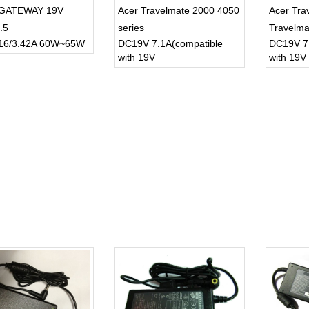
GATEWAY 19V
Acer Travelmate 2000 4050
Acer Tra
.5
series
Travelma
16/3.42A 60W~65W
DC19V 7.1A(compatible
DC19V 7
with 19V
with 19V