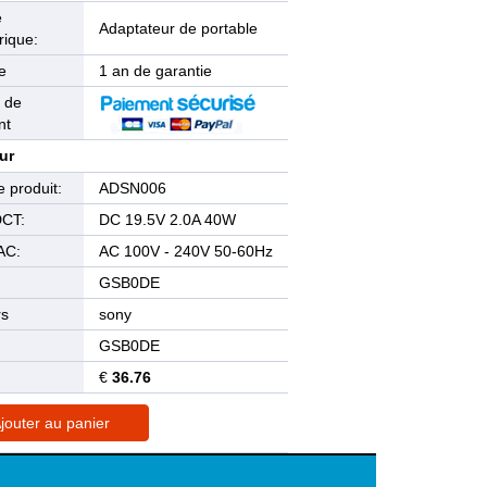
e
Adaptateur de portable
rique:
e
1 an de garantie
 de
nt
ur
 produit:
ADSN006
DCT:
DC 19.5V 2.0A 40W
AC:
AC 100V - 240V 50-60Hz
GSB0DE
rs
sony
GSB0DE
€
36.76
jouter au panier