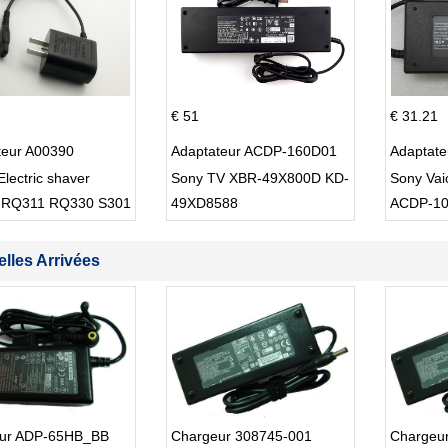
€ 51
€ 31.21
teur A00390
Adaptateur ACDP-160D01
Adaptat
Electric shaver
Sony TV XBR-49X800D KD-
Sony Va
 RQ311 RQ330 S301
49XD8588
ACDP-1
lles Arrivées
ur ADP-65HB_BB
Chargeur 308745-001
Chargeu