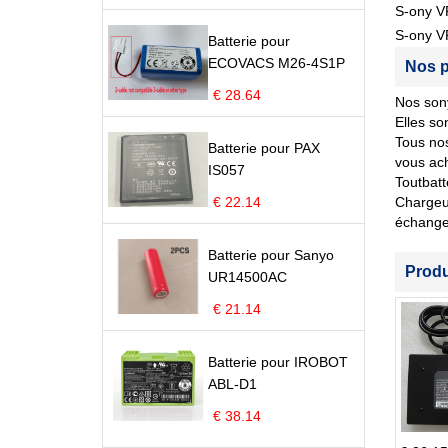
S-ony V
S-ony 
Batterie pour
ECOVACS M26-4S1P
Nos p
€ 28.64
Nos sony
Elles so
Tous nos
Batterie pour PAX
vous ach
IS057
Toutbatt
€ 22.14
Chargeur
échange
Batterie pour Sanyo
Prod
UR14500AC
€ 21.14
Batterie pour IROBOT
ABL-D1
€ 38.14