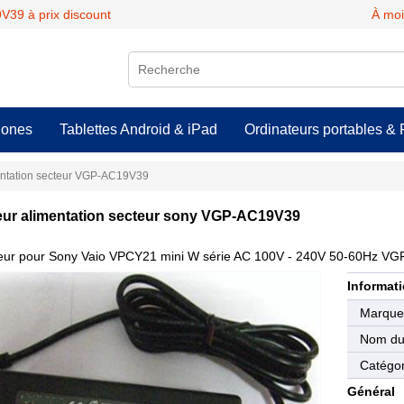
39 à prix discount
À moi
hones
Tablettes Android & iPad
Ordinateurs portables & 
entation secteur VGP-AC19V39
ur alimentation secteur sony VGP-AC19V39
eur pour Sony Vaio VPCY21 mini W série AC 100V - 240V 50-60Hz 
Informati
Marqu
Nom du 
Catégor
Général