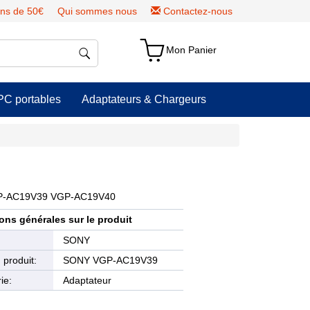
ns de 50€
Qui sommes nous
Contactez-nous
Mon Panier
PC portables
Adaptateurs & Chargeurs
VGP-AC19V39 VGP-AC19V40
ons générales sur le produit
e
SONY
produit:
SONY VGP-AC19V39
ie:
Adaptateur