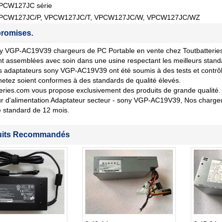
PCW127JC série
VPCW127JC/P, VPCW127JC/T, VPCW127JC/W, VPCW127JC/WZ
romises.
 VGP-AC19V39 chargeurs de PC Portable en vente chez Toutbatteries.c
nt assemblées avec soin dans une usine respectant les meilleurs stand
 adaptateurs sony VGP-AC19V39 ont été soumis à des tests et contrôles
etez soient conformes à des standards de qualité élevés.
eries.com vous propose exclusivement des produits de grande qualité. 
 d'alimentation Adaptateur secteur - sony VGP-AC19V39, Nos chargeur
 standard de 12 mois.
uits Recommandés