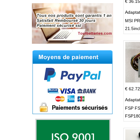
€ 36.15
Adapta
MSI PR
21.5inc
€ 62.72
Adapta
FSP FS
FSP180
Supply