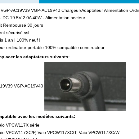
 VGP-AC19V39 VGP-AC19V40 Chargeur/Adaptateur Alimentation Ordina
- DC 19.5V 2.0A 40W - Alimentation secteur
ait Remboursé 30 jours !
nt sécurisé ssl !
is 1 an ! 100% neuf !
ur ordinateur portable 100% compatible constructeur.
placer les adaptateurs suivants:
19V39 VGP-AC19V40
patible avec les modèles suivants:
aio VPCW117X série
aio VPCW117XC/P, Vaio VPCW117XC/T, Vaio VPCW117XC/W