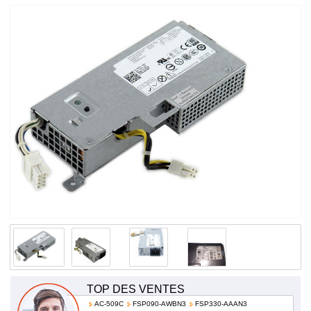
240V~/2.6A 50-60Hz K350R
TOP DES VENTES
AC-509C
FSP090-AWBN3
FSP330-AAAN3