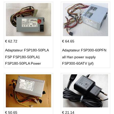
€ 62.72
€ 64.65
Adaptateur FSP180-50PLA
Adaptateur FSP300-60PFN
FSP FSP180-50PLA1
all Han power supply
FSP180-50PLA Power
FSP300-60ATV (pf)
Supply 220w
€ 50.65
€ 21.14