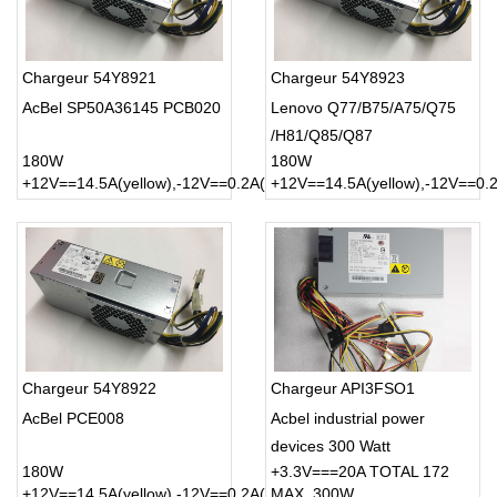
Chargeur 54Y8921
Chargeur 54Y8923
AcBel SP50A36145 PCB020
Lenovo Q77/B75/A75/Q75
/H81/Q85/Q87
180W
180W
+12V==14.5A(yellow),-12V==0.2A(blue)
+12V==14.5A(yellow),-12V==0.2
Chargeur 54Y8922
Chargeur API3FSO1
AcBel PCE008
Acbel industrial power
devices 300 Watt
180W
+3.3V===20A TOTAL 172
+12V==14.5A(yellow),-12V==0.2A(blue)
MAX, 300W