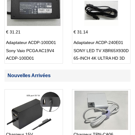
€ 31.21
€ 31.14
Adaptateur ACDP-100D01
Adaptateur ACDP-240E01
Sony Vaio PCGA AC19V4
SONY LED TV XBR65X930D
ACDP-100D01
65-INCH 4K ULTRA HD 3D
SMART TV USB Cable
Nouvelles Arrivées
Chargeur 15V
Chargeur TPN-CA06