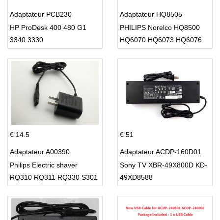
Adaptateur PCB230
Adaptateur HQ8505
HP ProDesk 400 480 G1
PHILIPS Norelco HQ8500
3340 3330
HQ6070 HQ6073 HQ6076
PT860 HQ8
€ 14.5
€ 51
Adaptateur A00390
Adaptateur ACDP-160D01
Philips Electric shaver
Sony TV XBR-49X800D KD-
RQ310 RQ311 RQ330 S301
49XD8588
S512