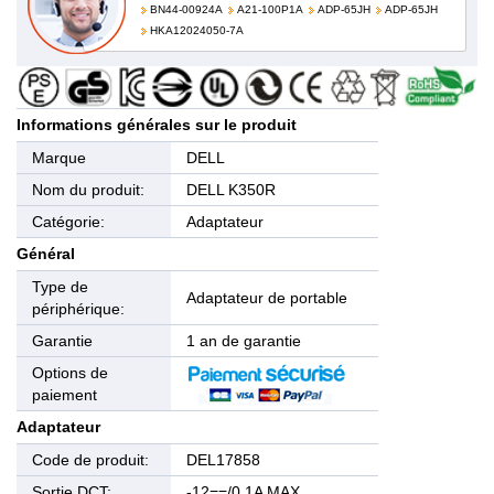
BN44-00924A
A21-100P1A
ADP-65JH
ADP-65JH
HKA12024050-7A
Informations générales sur le produit
Marque
DELL
Nom du produit:
DELL K350R
Catégorie:
Adaptateur
Général
Type de
Adaptateur de portable
périphérique:
Garantie
1 an de garantie
Options de
paiement
Adaptateur
Code de produit:
DEL17858
Sortie DCT:
-12==/0.1A MAX