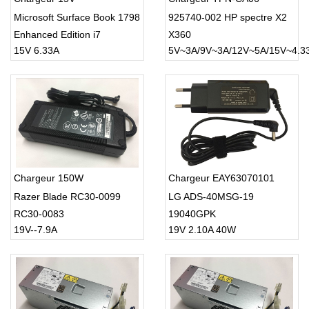
Microsoft Surface Book 1798
925740-002 HP spectre X2
Enhanced Edition i7
X360
15V 6.33A
5V~3A/9V~3A/12V~5A/15V~4.3
Chargeur 150W
Chargeur EAY63070101
Razer Blade RC30-0099
LG ADS-40MSG-19
RC30-0083
19040GPK
19V--7.9A
19V 2.10A 40W