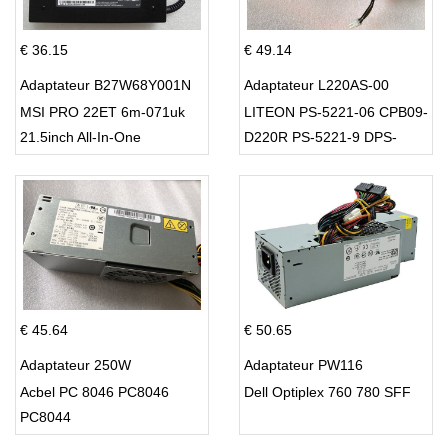
€ 36.15
€ 49.14
Adaptateur B27W68Y001N
Adaptateur L220AS-00
MSI PRO 22ET 6m-071uk
LITEON PS-5221-06 CPB09-
21.5inch All-In-One
D220R PS-5221-9 DPS-
220UB-A
€ 45.64
€ 50.65
Adaptateur 250W
Adaptateur PW116
Acbel PC 8046 PC8046
Dell Optiplex 760 780 SFF
PC8044