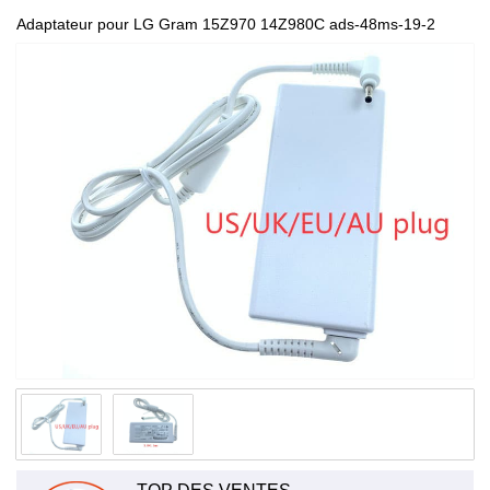
Adaptateur pour LG Gram 15Z970 14Z980C ads-48ms-19-2
19048e laptop 100-240V 50/60Hz(for worldwid) EAY65249101