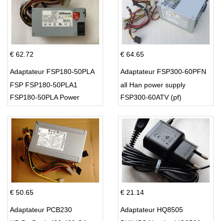
€ 62.72
€ 64.65
Adaptateur FSP180-50PLA
Adaptateur FSP300-60PFN
FSP FSP180-50PLA1
all Han power supply
FSP180-50PLA Power
FSP300-60ATV (pf)
Supply 220w
€ 50.65
€ 21.14
Adaptateur PCB230
Adaptateur HQ8505