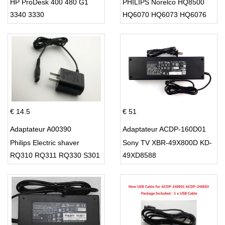
HP ProDesk 400 480 G1
PHILIPS Norelco HQ8500
3340 3330
HQ6070 HQ6073 HQ6076
PT860 HQ8
€ 14.5
€ 51
Adaptateur A00390
Adaptateur ACDP-160D01
Philips Electric shaver
Sony TV XBR-49X800D KD-
RQ310 RQ311 RQ330 S301
49XD8588
S512