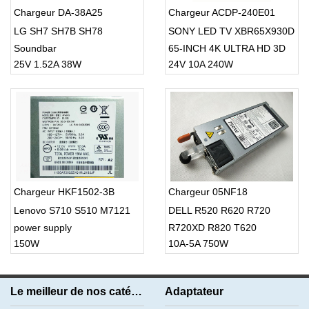
Chargeur DA-38A25
Chargeur ACDP-240E01
LG SH7 SH7B SH78
SONY LED TV XBR65X930D
Soundbar
65-INCH 4K ULTRA HD 3D
25V 1.52A 38W
24V 10A 240W
SMART TV USB Cable
Chargeur HKF1502-3B
Chargeur 05NF18
Lenovo S710 S510 M7121
DELL R520 R620 R720
power supply
R720XD R820 T620
150W
10A-5A 750W
Le meilleur de nos catégories
Adaptateur