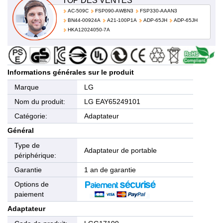
TOP DES VENTES
AC-509C
FSP090-AWBN3
FSP330-AAAN3
BN44-00924A
A21-100P1A
ADP-65JH
ADP-65JH
HKA12024050-7A
Informations générales sur le produit
Marque
LG
Nom du produit:
LG EAY65249101
Catégorie:
Adaptateur
Général
Type de
Adaptateur de portable
périphérique:
Garantie
1 an de garantie
Options de
paiement
Adaptateur