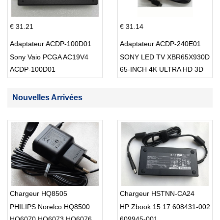
€ 31.21
€ 31.14
Adaptateur ACDP-100D01
Adaptateur ACDP-240E01
Sony Vaio PCGA AC19V4
SONY LED TV XBR65X930D
ACDP-100D01
65-INCH 4K ULTRA HD 3D
SMART TV USB Cable
Nouvelles Arrivées
Chargeur HQ8505
Chargeur HSTNN-CA24
PHILIPS Norelco HQ8500
HP Zbook 15 17 608431-002
HQ6070 HQ6073 HQ6076
609945-001