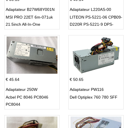
Adaptateur B27W68Y001N
Adaptateur L220AS-00
MSI PRO 22ET 6m-071uk
LITEON PS-5221-06 CPB09-
21.5inch All-In-One
D220R PS-5221-9 DPS-
220UB-A
€ 45.64
€ 50.65
Adaptateur 250W
Adaptateur PW116
Acbel PC 8046 PC8046
Dell Optiplex 760 780 SFF
PC8044