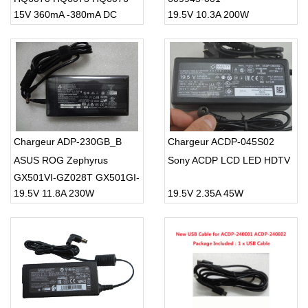
15V 360mA -380mA DC
19.5V 10.3A 200W
PT860 HQ8
Chargeur ADP-230GB_B
Chargeur ACDP-045S02
ASUS ROG Zephyrus
Sony ACDP LCD LED HDTV
GX501VI-GZ028T GX501GI-
19.5V 11.8A 230W
19.5V 2.35A 45W
XS7