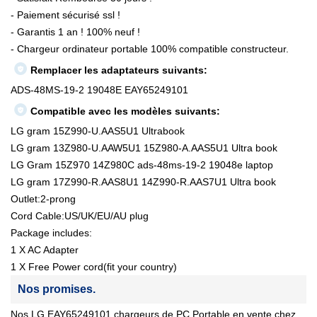
- Paiement sécurisé ssl !
- Garantis 1 an ! 100% neuf !
- Chargeur ordinateur portable 100% compatible constructeur.
Remplacer les adaptateurs suivants:
ADS-48MS-19-2 19048E EAY65249101
Compatible avec les modèles suivants:
LG gram 15Z990-U.AAS5U1 Ultrabook
LG gram 13Z980-U.AAW5U1 15Z980-A.AAS5U1 Ultra book
LG Gram 15Z970 14Z980C ads-48ms-19-2 19048e laptop
LG gram 17Z990-R.AAS8U1 14Z990-R.AAS7U1 Ultra book
Outlet:2-prong
Cord Cable:US/UK/EU/AU plug
Package includes:
1 X AC Adapter
1 X Free Power cord(fit your country)
Nos promises.
Nos LG EAY65249101 chargeurs de PC Portable en vente chez