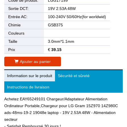
Code de produit:
LGG17199
Sortie DCT:
19V 2.53A 48W
Entrée AC:
100-240V 50/60Hz(for worldwid)
Chimie
GSB375
Couleurs
Taille
3.0mm*1.1mm
Prix
€
39.15
Ajouter au panier
Information sur le produit
Sécurité et sûreté
Instructions de livraison
Achetez EAY65249101 Chargeur/Adaptateur Alimentation
Ordinateur Portable,Chargeur pour LG Gram 15Z970 14Z980C
ads-48ms-19-2 19048e laptop - 19V 2.53A 48W - Alimentation
secteur
- Satisfait Remboursé 30 jours !