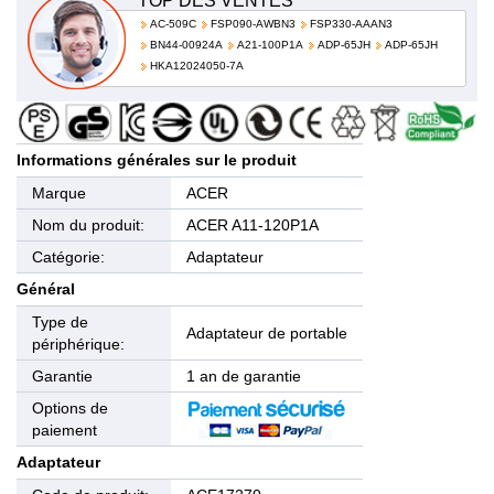
TOP DES VENTES
AC-509C
FSP090-AWBN3
FSP330-AAAN3
BN44-00924A
A21-100P1A
ADP-65JH
ADP-65JH
HKA12024050-7A
Informations générales sur le produit
Marque
ACER
Nom du produit:
ACER A11-120P1A
Catégorie:
Adaptateur
Général
Type de
Adaptateur de portable
périphérique:
Garantie
1 an de garantie
Options de
paiement
Adaptateur