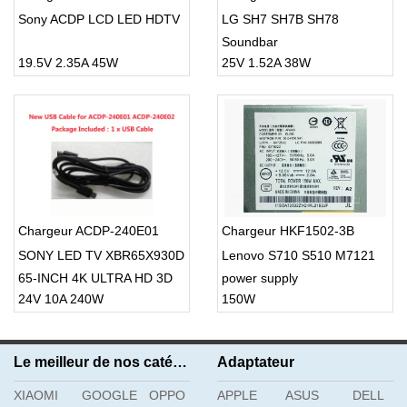
Sony ACDP LCD LED HDTV
LG SH7 SH7B SH78
Soundbar
19.5V 2.35A 45W
25V 1.52A 38W
Chargeur ACDP-240E01
Chargeur HKF1502-3B
SONY LED TV XBR65X930D
Lenovo S710 S510 M7121
65-INCH 4K ULTRA HD 3D
power supply
24V 10A 240W
150W
SMART TV USB Cable
Le meilleur de nos catégories
Adaptateur
XIAOMI
GOOGLE
OPPO
APPLE
ASUS
DELL