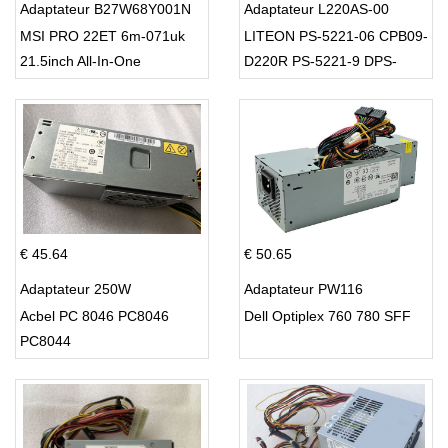
Adaptateur B27W68Y001N
Adaptateur L220AS-00
MSI PRO 22ET 6m-071uk
LITEON PS-5221-06 CPB09-
21.5inch All-In-One
D220R PS-5221-9 DPS-
220UB-A
€ 45.64
€ 50.65
Adaptateur 250W
Adaptateur PW116
Acbel PC 8046 PC8046
Dell Optiplex 760 780 SFF
PC8044