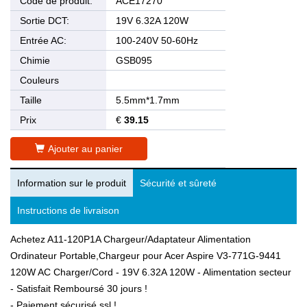
Code de produit:
ACE17270
Sortie DCT:
19V 6.32A 120W
Entrée AC:
100-240V 50-60Hz
Chimie
GSB095
Couleurs
Taille
5.5mm*1.7mm
Prix
€
39.15
Ajouter au panier
Information sur le produit
Sécurité et sûreté
Instructions de livraison
Achetez A11-120P1A Chargeur/Adaptateur Alimentation
Ordinateur Portable,Chargeur pour Acer Aspire V3-771G-9441
120W AC Charger/Cord - 19V 6.32A 120W - Alimentation secteur
- Satisfait Remboursé 30 jours !
- Paiement sécurisé ssl !