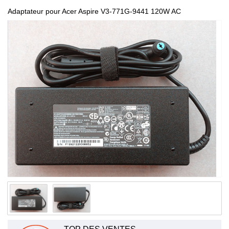
Adaptateur pour Acer Aspire V3-771G-9441 120W AC
Charger/Cord 100-240V 50-60Hz A11-120P1A