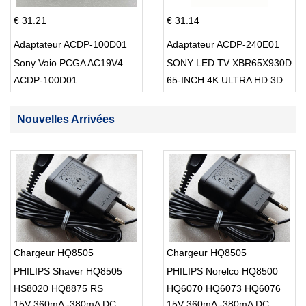
€ 31.21
€ 31.14
Adaptateur ACDP-100D01
Adaptateur ACDP-240E01
Sony Vaio PCGA AC19V4
SONY LED TV XBR65X930D
ACDP-100D01
65-INCH 4K ULTRA HD 3D
SMART TV USB Cable
Nouvelles Arrivées
Chargeur HQ8505
Chargeur HQ8505
PHILIPS Shaver HQ8505
PHILIPS Norelco HQ8500
HS8020 HQ8875 RS
HQ6070 HQ6073 HQ6076
15V 360mA -380mA DC
15V 360mA -380mA DC
PT860 HQ8