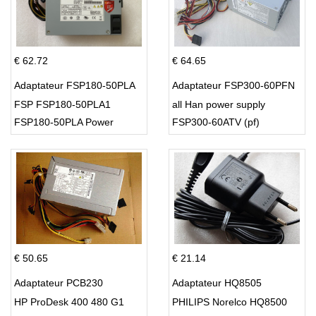
€ 62.72
€ 64.65
Adaptateur FSP180-50PLA
Adaptateur FSP300-60PFN
FSP FSP180-50PLA1
all Han power supply
FSP180-50PLA Power
FSP300-60ATV (pf)
Supply 220w
€ 50.65
€ 21.14
Adaptateur PCB230
Adaptateur HQ8505
HP ProDesk 400 480 G1
PHILIPS Norelco HQ8500