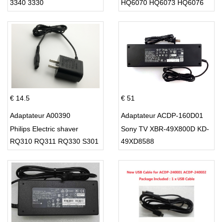
3340 3330
HQ6070 HQ6073 HQ6076
PT860 HQ8
€ 14.5
€ 51
Adaptateur A00390
Adaptateur ACDP-160D01
Philips Electric shaver
Sony TV XBR-49X800D KD-
RQ310 RQ311 RQ330 S301
49XD8588
S512