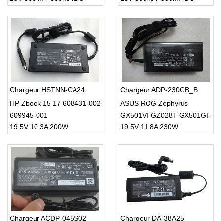
Chargeur HSTNN-CA24
Chargeur ADP-230GB_B
HP Zbook 15 17 608431-002
ASUS ROG Zephyrus
609945-001
GX501VI-GZ028T GX501GI-
19.5V 10.3A 200W
19.5V 11.8A 230W
XS7
Chargeur ACDP-045S02
Chargeur DA-38A25