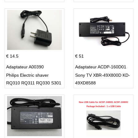
PT860 HQ8
€ 14.5
€ 51
Adaptateur A00390
Adaptateur ACDP-160D01
Philips Electric shaver
Sony TV XBR-49X800D KD-
RQ310 RQ311 RQ330 S301
49XD8588
S512