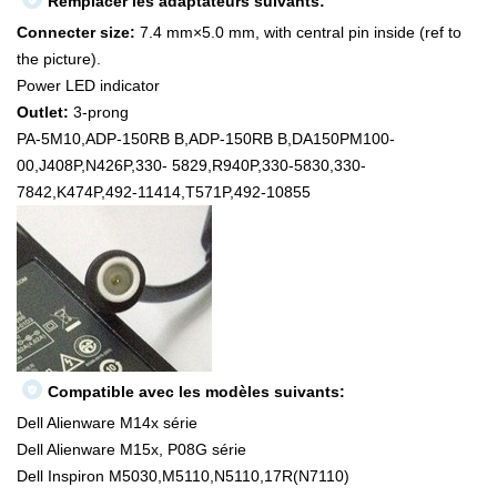
Remplacer les adaptateurs suivants:
Connecter size:
7.4 mm×5.0 mm, with central pin inside (ref to
the picture).
Power LED indicator
Outlet:
3-prong
PA-5M10,ADP-150RB B,ADP-150RB B,DA150PM100-
00,J408P,N426P,330- 5829,R940P,330-5830,330-
7842,K474P,492-11414,T571P,492-10855
Compatible avec les modèles suivants:
Dell Alienware M14x série
Dell Alienware M15x, P08G série
Dell Inspiron M5030,M5110,N5110,17R(N7110)