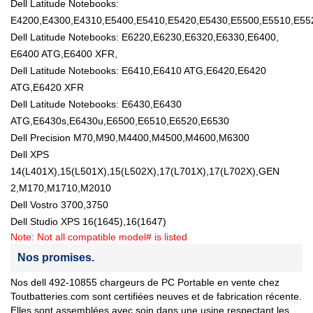
Dell Latitude Notebooks:
E4200,E4300,E4310,E5400,E5410,E5420,E5430,E5500,E5510,E55
Dell Latitude Notebooks: E6220,E6230,E6320,E6330,E6400,
E6400 ATG,E6400 XFR,
Dell Latitude Notebooks: E6410,E6410 ATG,E6420,E6420
ATG,E6420 XFR
Dell Latitude Notebooks: E6430,E6430
ATG,E6430s,E6430u,E6500,E6510,E6520,E6530
Dell Precision M70,M90,M4400,M4500,M4600,M6300
Dell XPS
14(L401X),15(L501X),15(L502X),17(L701X),17(L702X),GEN
2,M170,M1710,M2010
Dell Vostro 3700,3750
Dell Studio XPS 16(1645),16(1647)
Note: Not all compatible model# is listed
Nos promises.
Nos dell 492-10855 chargeurs de PC Portable en vente chez
Toutbatteries.com sont certifiées neuves et de fabrication récente.
Elles sont assemblées avec soin dans une usine respectant les