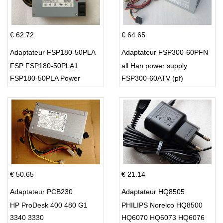
€ 62.72
€ 64.65
Adaptateur FSP180-50PLA
Adaptateur FSP300-60PFN
FSP FSP180-50PLA1
all Han power supply
FSP180-50PLA Power
FSP300-60ATV (pf)
Supply 220w
€ 50.65
€ 21.14
Adaptateur PCB230
Adaptateur HQ8505
HP ProDesk 400 480 G1
PHILIPS Norelco HQ8500
3340 3330
HQ6070 HQ6073 HQ6076