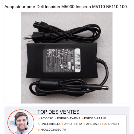
Adaptateur pour Dell Inspiron M5030 Inspiron M5110 N5110 100-
240V 50-60Hz 492-10855
TOP DES VENTES
AC-509C
FSP090-AWBN3
FSP330-AAAN3
BN44-00924A
A21-100P1A
ADP-65JH
ADP-65JH
HKA12024050-7A