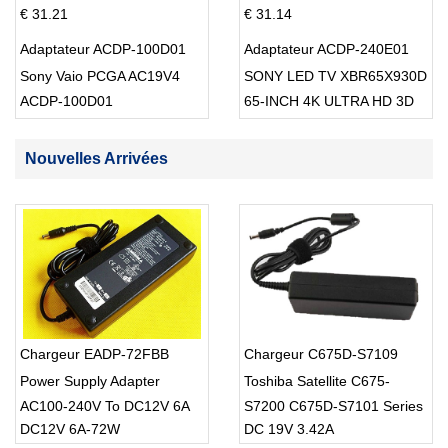
€ 31.21
€ 31.14
Adaptateur ACDP-100D01
Adaptateur ACDP-240E01
Sony Vaio PCGA AC19V4
SONY LED TV XBR65X930D
ACDP-100D01
65-INCH 4K ULTRA HD 3D
SMART TV USB Cable
Nouvelles Arrivées
Chargeur EADP-72FBB
Chargeur C675D-S7109
Power Supply Adapter
Toshiba Satellite C675-
AC100-240V To DC12V 6A
S7200 C675D-S7101 Series
DC12V 6A-72W
DC 19V 3.42A
72W For Led strip Light