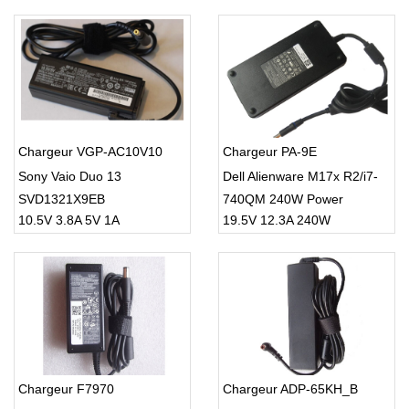
Chargeur VGP-AC10V10
Chargeur PA-9E
Sony Vaio Duo 13
Dell Alienware M17x R2/i7-
SVD1321X9EB
740QM 240W Power
10.5V 3.8A 5V 1A
19.5V 12.3A 240W
Adapter Charger
Chargeur F7970
Chargeur ADP-65KH_B