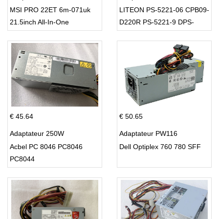
MSI PRO 22ET 6m-071uk
LITEON PS-5221-06 CPB09-
21.5inch All-In-One
D220R PS-5221-9 DPS-
220UB-A
€ 45.64
€ 50.65
Adaptateur 250W
Adaptateur PW116
Acbel PC 8046 PC8046
Dell Optiplex 760 780 SFF
PC8044