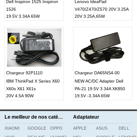
Dell Inspiron 1525 Inspiron
Lenovo IdeaPad
1526
V470/Z470/Z570 20V 3.25A
19.5V 3.34A 65W
20V 3.25A,65W
65W AC Power Adapter
Battery Charger
Chargeur 92P1110
Chargeur DA65NS4-00
IBM ThinkPad X Series X60
NEW AC/DC Adapter Dell
X60s X61 X61s
PA-21 19.5V 3.34A XK850
20V 4.5A 90W
19.5V -3.34A 65W
Le meilleur de nos catégories
Adaptateur
XIAOMI
GOOGLE
OPPO
APPLE
ASUS
DELL