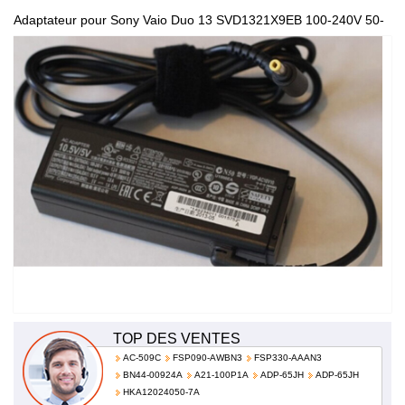
Adaptateur pour Sony Vaio Duo 13 SVD1321X9EB 100-240V 50-
60Hz VGP-AC10V10 ADP-50ZH B
TOP DES VENTES
AC-509C
FSP090-AWBN3
FSP330-AAAN3
BN44-00924A
A21-100P1A
ADP-65JH
ADP-65JH
HKA12024050-7A