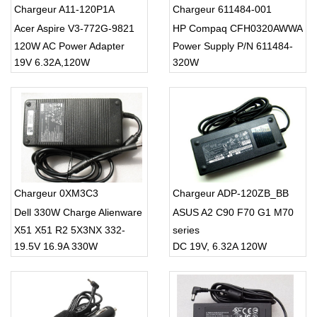
Chargeur A11-120P1A
Chargeur 611484-001
Acer Aspire V3-772G-9821
HP Compaq CFH0320AWWA
120W AC Power Adapter
Power Supply P/N 611484-
19V 6.32A,120W
320W
Charger/Cord
001 613765-001
Chargeur 0XM3C3
Chargeur ADP-120ZB_BB
Dell 330W Charge Alienware
ASUS A2 C90 F70 G1 M70
X51 X51 R2 5X3NX 332-
series
19.5V 16.9A 330W
DC 19V, 6.32A 120W
1432 Gaming Desktop