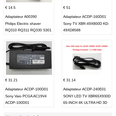
€ 14.5
€ 51
Adaptateur A00390
Adaptateur ACDP-160D01
Philips Electric shaver
Sony TV XBR-49X800D KD-
RQ310 RQ311 RQ330 S301
49XD8588
S512
€ 31.21
€ 31.14
Adaptateur ACDP-100D01
Adaptateur ACDP-240E01
Sony Vaio PCGA AC19V4
SONY LED TV XBR65X930D
ACDP-100D01
65-INCH 4K ULTRA HD 3D
SMART TV USB Cable