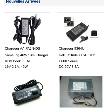
Nouvelles Arrivées
Chargeur AA-PA2N40S
Chargeur 9364U
Samsung 40W Slim Charger
Dell Latitude CPxH CPxJ
ATIV Book 9 Lite
C600 Series
19V 2.1A, 40W
DC 20V 3.5A
NP905S3G-K02ES Ultrabook