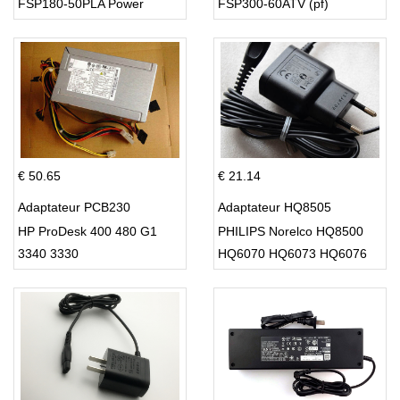
FSP180-50PLA Power
FSP300-60ATV (pf)
Supply 220w
€ 50.65
€ 21.14
Adaptateur PCB230
Adaptateur HQ8505
HP ProDesk 400 480 G1
PHILIPS Norelco HQ8500
3340 3330
HQ6070 HQ6073 HQ6076
PT860 HQ8