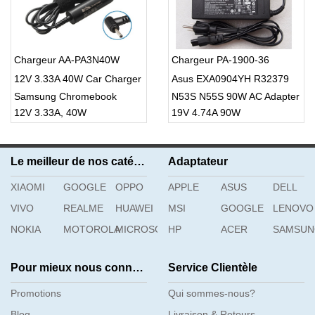
Chargeur AA-PA3N40W
Chargeur PA-1900-36
12V 3.33A 40W Car Charger
Asus EXA0904YH R32379
Samsung Chromebook
N53S N55S 90W AC Adapter
12V 3.33A, 40W
19V 4.74A 90W
XE303C12-H01UK
Charger/Cord
Le meilleur de nos catégories
Adaptateur
XIAOMI
GOOGLE
OPPO
APPLE
ASUS
DELL
VIVO
REALME
HUAWEI
MSI
GOOGLE
LENOVO
NOKIA
MOTOROLA
MICROSOFT
HP
ACER
SAMSU
Pour mieux nous connaître
Service Clientèle
Promotions
Qui sommes-nous?
Blog
Livraison & Retours