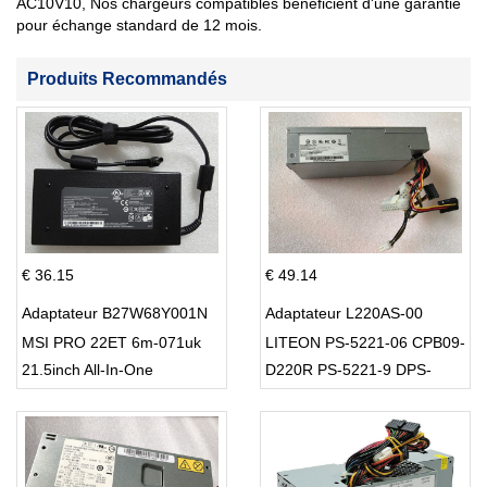
AC10V10, Nos chargeurs compatibles bénéficient d'une garantie
pour échange standard de 12 mois.
Produits Recommandés
€ 36.15
€ 49.14
Adaptateur B27W68Y001N
Adaptateur L220AS-00
MSI PRO 22ET 6m-071uk
LITEON PS-5221-06 CPB09-
21.5inch All-In-One
D220R PS-5221-9 DPS-
220UB-A