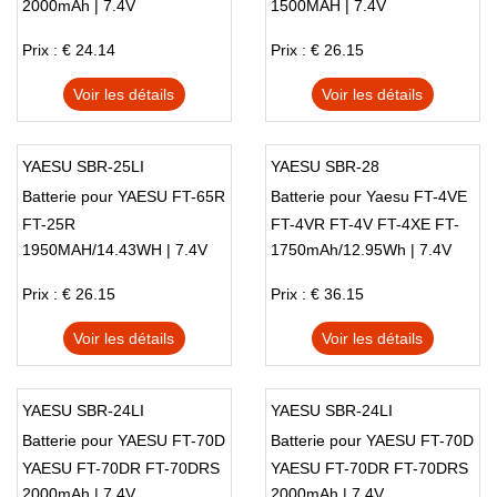
2000mAh | 7.4V
1500MAH | 7.4V
Prix : € 24.14
Prix : € 26.15
Voir les détails
Voir les détails
YAESU SBR-25LI
YAESU SBR-28
Batterie pour YAESU FT-65R
Batterie pour Yaesu FT-4VE
FT-25R
FT-4VR FT-4V FT-4XE FT-
1950MAH/14.43WH | 7.4V
1750mAh/12.95Wh | 7.4V
4XR Radio(2PCS)
Prix : € 26.15
Prix : € 36.15
Voir les détails
Voir les détails
YAESU SBR-24LI
YAESU SBR-24LI
Batterie pour YAESU FT-70D
Batterie pour YAESU FT-70D
YAESU FT-70DR FT-70DRS
YAESU FT-70DR FT-70DRS
2000mAh | 7.4V
2000mAh | 7.4V
Radios
Radios