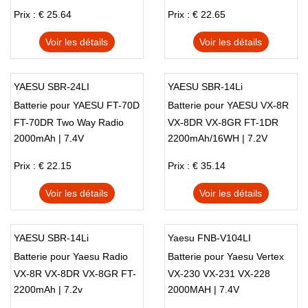
Prix : € 25.64
Prix : € 22.65
Voir les détails
Voir les détails
YAESU SBR-24LI
YAESU SBR-14Li
Batterie pour YAESU FT-70D
Batterie pour YAESU VX-8R
FT-70DR Two Way Radio
VX-8DR VX-8GR FT-1DR
2000mAh | 7.4V
2200mAh/16WH | 7.2V
FT-2DR
Prix : € 22.15
Prix : € 35.14
Voir les détails
Voir les détails
YAESU SBR-14Li
Yaesu FNB-V104LI
Batterie pour Yaesu Radio
Batterie pour Yaesu Vertex
VX-8R VX-8DR VX-8GR FT-
VX-230 VX-231 VX-228
2200mAh | 7.2v
2000MAH | 7.4V
1DR