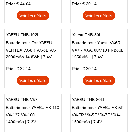
Prix : € 44.64
Prix : € 30.14
Voir les détails
Voir les détails
YAESU FNB-102LI
Yaesu FNB-80LI
Batterie pour For YAESU
Batterie pour Yaesu VX6R
VERTEX VX-8R VX-8E VX-
VX7R VXA700/710 FNB80L
2000mAh 14.8Wh | 7.4V
1650MAH | 7.4V
8DR VX-8DE Radio
FNB80LI vertex
Prix : € 32.14
Prix : € 30.14
Voir les détails
Voir les détails
YAESU FNB-V57
YAESU FNB-80LI
Batterie pour YAESU VX-110
Batterie pour YAESU VX-5R
VX-127 VX-160
VX-7R VX-5E VX-7E VXA-
1400mAh | 7.2V
1500mAh | 7.4V
710 1500mAh