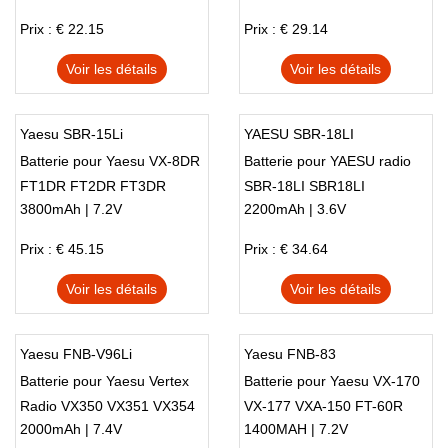
Prix : € 22.15
Prix : € 29.14
Voir les détails
Voir les détails
Yaesu SBR-15Li
YAESU SBR-18LI
Batterie pour Yaesu VX-8DR
Batterie pour YAESU radio
FT1DR FT2DR FT3DR
SBR-18LI SBR18LI
3800mAh | 7.2V
2200mAh | 3.6V
Radio
Prix : € 45.15
Prix : € 34.64
Voir les détails
Voir les détails
Yaesu FNB-V96Li
Yaesu FNB-83
Batterie pour Yaesu Vertex
Batterie pour Yaesu VX-170
Radio VX350 VX351 VX354
VX-177 VXA-150 FT-60R
2000mAh | 7.4V
1400MAH | 7.2V
Radios