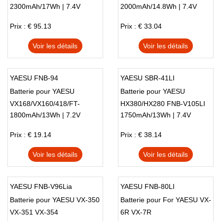
2300mAh/17Wh | 7.4V
2000mAh/14.8Wh | 7.4V
Prix : € 95.13
Prix : € 33.04
Voir les détails
Voir les détails
YAESU FNB-94
YAESU SBR-41LI
Batterie pour YAESU
Batterie pour YAESU
VX168/VX160/418/FT-
HX380/HX280 FNB-V105LI
1800mAh/13Wh | 7.2V
1750mAh/13Wh | 7.4V
60R/FT270R
Prix : € 19.14
Prix : € 38.14
Voir les détails
Voir les détails
YAESU FNB-V96Lia
YAESU FNB-80LI
Batterie pour YAESU VX-350
Batterie pour For YAESU VX-
VX-351 VX-354
6R VX-7R