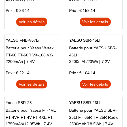
Prix : € 36.14
Prix : € 159.14
Voir les détails
Voir les détails
YAESU FNB-V67Li
YAESU SBR-45LI
Batterie pour Yaesu Vertex
Batterie pour YAESU SBR-
FT-60 FT-60R VX-168 VX-
45LI
2200mAh | 7.4V
3200mAh/23Wh | 7.2V
418 Radio
Prix : € 22.14
Prix : € 104.14
Voir les détails
Voir les détails
Yaesu SBR-28
YAESU SBR-26LI
Batterie pour Yaesu FT-4VE
Batterie pour YAESU SBR-
FT-4VR FT-4V FT-4XE FT-
25LI FT-65R TF-25R Radio
1750mAh/12.95Wh | 7.4V
2500mAh/18.5Wh | 7.4V
4XR