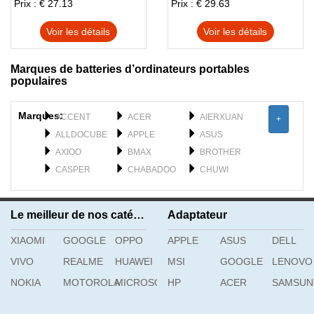
Prix : € 27.13
Prix : € 29.63
Voir les détails
Voir les détails
Marques de batteries d’ordinateurs portables
populaires
Marques:
ACCENT
ACER
AIERXUAN
+
ALLDOCUBE
APPLE
ASUS
AXIOO
BMAX
BROTHER
CASPER
CHABADOO
CHUWI
CLEVO
DELL
DERE
DYNABOOK
F_PLUS
FEILUN
Le meilleur de nos catégories
Adaptateur
FUJISTU
FUJITSU
GATEWAY
XIAOMI
GETAC
GOOGLE
OPPO
GFL
APPLE
GIGABYTE
ASUS
DELL
H3C
HAIER
HASEE
VIVO
REALME
HUAWEI
MSI
GOOGLE
LENOVO
HIPAA
HONOR
HP
NOKIA
MOTOROLA
MICROSOFT
HP
ACER
SAMSU