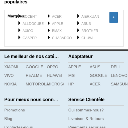
populaires
Marques:
ACCENT
ACER
AIERXUAN
+
ALLDOCUBE
APPLE
ASUS
AXIOO
BMAX
BROTHER
CASPER
CHABADOO
CHUWI
CLEVO
DELL
DERE
DYNABOOK
F_PLUS
FEILUN
Le meilleur de nos catégories
Adaptateur
FUJISTU
FUJITSU
GATEWAY
XIAOMI
GETAC
GOOGLE
OPPO
GFL
APPLE
GIGABYTE
ASUS
DELL
H3C
HAIER
HASEE
VIVO
REALME
HUAWEI
MSI
GOOGLE
LENOVO
HIPAA
HONOR
HP
NOKIA
MOTOROLA
MICROSOFT
HP
ACER
SAMSU
Pour mieux nous connaître
Service Clientèle
Promotions
Qui sommes-nous?
Blog
Livraison & Retours
Contactez-nous
Paiements sécurisés