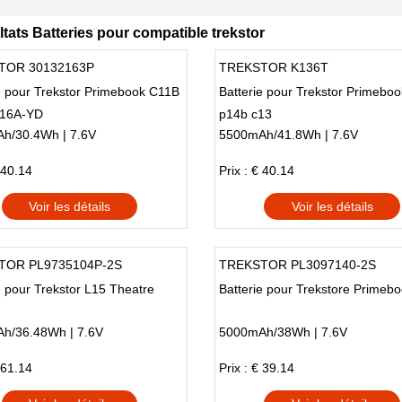
tats Batteries pour compatible trekstor
TOR 30132163P
TREKSTOR K136T
e pour Trekstor Primebook C11B
Batterie pour Trekstor Primebo
16A-YD
p14b c13
h/30.4Wh | 7.6V
5500mAh/41.8Wh | 7.6V
 40.14
Prix : € 40.14
Voir les détails
Voir les détails
TOR PL9735104P-2S
TREKSTOR PL3097140-2S
e pour Trekstor L15 Theatre
Batterie pour Trekstore Primeb
h/36.48Wh | 7.6V
5000mAh/38Wh | 7.6V
 61.14
Prix : € 39.14