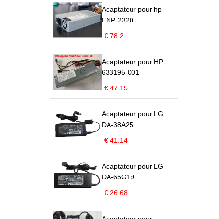
Adaptateur pour hp
ENP-2320
€ 78.2
Adaptateur pour HP
633195-001
€ 47.15
Adaptateur pour LG
DA-38A25
€ 41.14
Adaptateur pour LG
DA-65G19
€ 26.68
Adaptateur pour