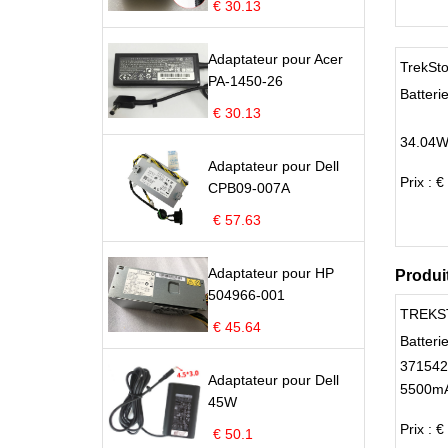
€ 30.13
Adaptateur pour Acer
TrekSt
PA-1450-26
Batteri
€ 30.13
34.04W
Adaptateur pour Dell
Prix : €
CPB09-007A
€ 57.63
Adaptateur pour HP
Produi
504966-001
TREKS
€ 45.64
Batter
371542
Adaptateur pour Dell
5500mA
45W
Prix : €
€ 50.1