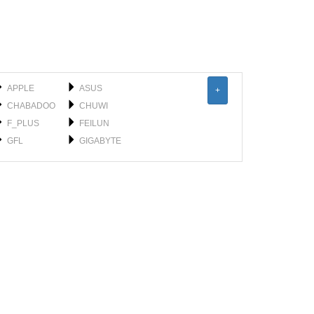
APPLE
ASUS
+
CHABADOO
CHUWI
F_PLUS
FEILUN
GFL
GIGABYTE
HONOR
HP