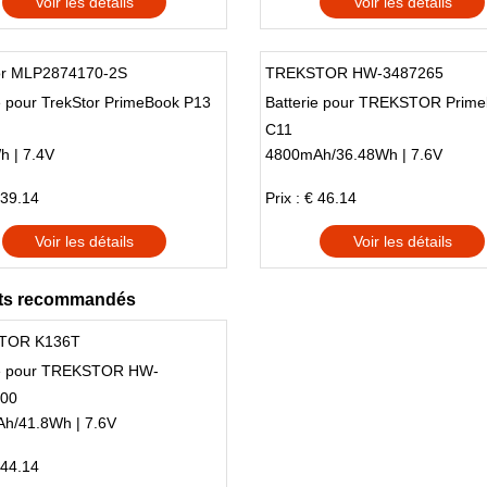
Voir les détails
Voir les détails
or MLP2874170-2S
TREKSTOR HW-3487265
e pour TrekStor PrimeBook P13
Batterie pour TREKSTOR Prim
C11
h | 7.4V
4800mAh/36.48Wh | 7.6V
 39.14
Prix : € 46.14
Voir les détails
Voir les détails
ts recommandés
TOR K136T
ie pour TREKSTOR HW-
00
h/41.8Wh | 7.6V
 44.14