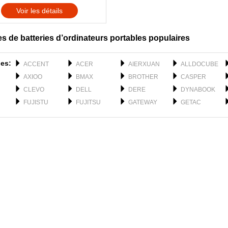
Voir les détails
s de batteries d’ordinateurs portables populaires
es:
ACCENT
ACER
AIERXUAN
ALLDOCUBE
AXIOO
BMAX
BROTHER
CASPER
CLEVO
DELL
DERE
DYNABOOK
FUJISTU
FUJITSU
GATEWAY
GETAC
H3C
HAIER
HASEE
HIPAA