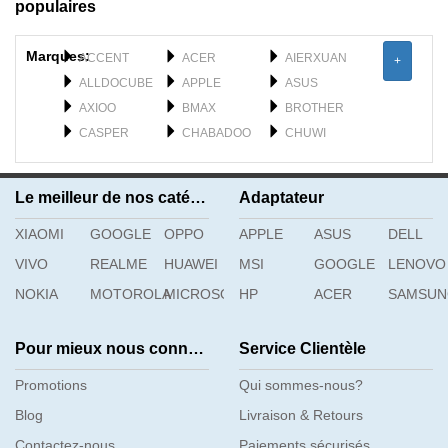
populaires
Marques:
ACCENT
ACER
AIERXUAN
+
ALLDOCUBE
APPLE
ASUS
AXIOO
BMAX
BROTHER
CASPER
CHABADOO
CHUWI
CLEVO
DELL
DERE
DYNABOOK
F_PLUS
FEILUN
Le meilleur de nos catégories
Adaptateur
FUJISTU
FUJITSU
GATEWAY
XIAOMI
GETAC
GOOGLE
OPPO
GFL
APPLE
GIGABYTE
ASUS
DELL
H3C
HAIER
HASEE
VIVO
REALME
HUAWEI
MSI
GOOGLE
LENOVO
HIPAA
HONOR
HP
NOKIA
MOTOROLA
MICROSOFT
HP
ACER
SAMSU
Pour mieux nous connaître
Service Clientèle
Promotions
Qui sommes-nous?
Blog
Livraison & Retours
Contactez-nous
Paiements sécurisés