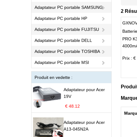
Adaptateur PC portable SAMSUNG
2 Résu
Adaptateur PC portable HP
GXNOV
Adaptateur PC portable FUJITSU
Batter
PRO K3
Adaptateur PC portable DELL
4000mA
MAIBE
Adaptateur PC portable TOSHIBA
Prix : €
Adaptateur PC portable MSI
Produit en vedette :
Produi
Adaptateur pour Acer
19V
Marque
€ 48.12
Marqu
Adaptateur pour Acer
A13-045N2A