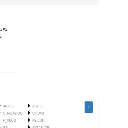
 GX2
5
APPLE
ASUS
+
CHABADOO
CHUWI
F_PLUS
FEILUN
GFL
GIGABYTE