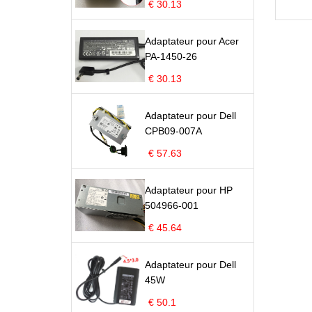
€ 30.13
Adaptateur pour Acer
PA-1450-26
€ 30.13
Adaptateur pour Dell
CPB09-007A
€ 57.63
Adaptateur pour HP
504966-001
€ 45.64
Adaptateur pour Dell
45W
€ 50.1