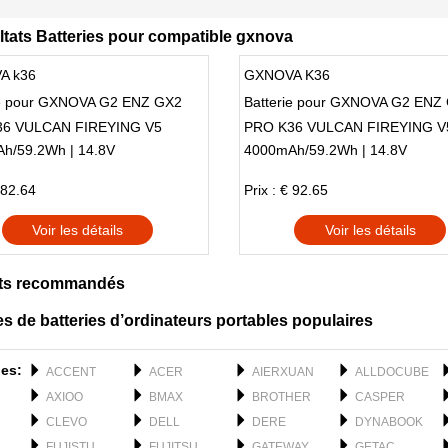
ltats Batteries pour compatible gxnova
A k36
GXNOVA K36
ie pour GXNOVA G2 ENZ GX2
Batterie pour GXNOVA G2 ENZ
6 VULCAN FIREYING V5
PRO K36 VULCAN FIREYING V
h/59.2Wh | 14.8V
4000mAh/59.2Wh | 14.8V
NBEN 4S
MAIBENBEN 4S
 82.64
Prix : € 92.65
Voir les détails
Voir les détails
ts recommandés
s de batteries d’ordinateurs portables populaires
es:
ACCENT
ACER
AIERXUAN
ALLDOCUBE
AXIOO
BMAX
BROTHER
CASPER
CLEVO
DELL
DERE
DYNABOOK
FUJISTU
FUJITSU
GATEWAY
GETAC