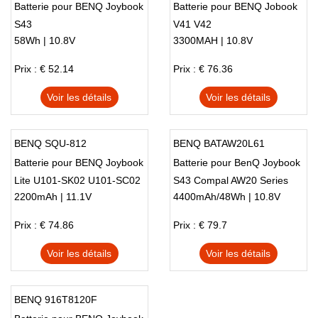
Batterie pour BENQ Joybook
Batterie pour BENQ Jobook
S43
V41 V42
58Wh | 10.8V
3300MAH | 10.8V
Prix : € 52.14
Prix : € 76.36
Voir les détails
Voir les détails
BENQ SQU-812
BENQ BATAW20L61
Batterie pour BENQ Joybook
Batterie pour BenQ Joybook
Lite U101-SK02 U101-SC02
S43 Compal AW20 Series
2200mAh | 11.1V
4400mAh/48Wh | 10.8V
U101-LK05 U101-LC05
U101C U101 Series
Prix : € 74.86
Prix : € 79.7
Voir les détails
Voir les détails
BENQ 916T8120F