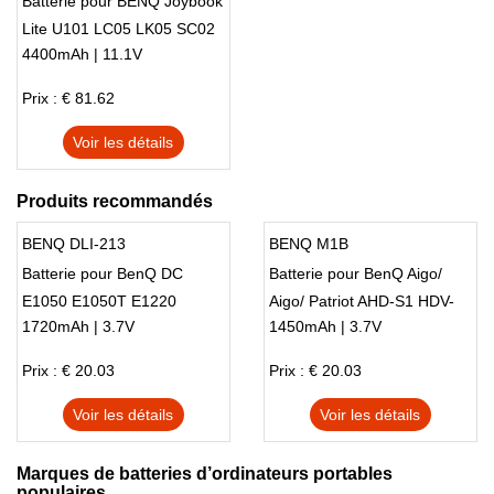
Batterie pour BENQ Joybook
Lite U101 LC05 LK05 SC02
4400mAh | 11.1V
SK02 6Cell
Prix : € 81.62
Voir les détails
Produits recommandés
BENQ DLI-213
BENQ M1B
Batterie pour BenQ DC
Batterie pour BenQ Aigo/
E1050 E1050T E1220
Aigo/ Patriot AHD-S1 HDV-
1720mAh | 3.7V
1450mAh | 3.7V
E1220T L1050
Z50 Soar/ SONY Ericsson
SA-T989
Prix : € 20.03
Prix : € 20.03
Voir les détails
Voir les détails
Marques de batteries d’ordinateurs portables
populaires