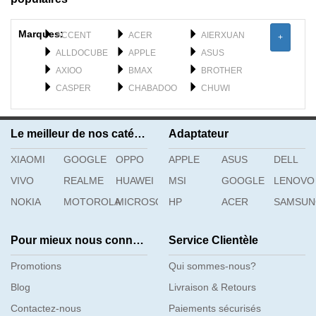
Marques:
ACCENT
ACER
AIERXUAN
+
ALLDOCUBE
APPLE
ASUS
AXIOO
BMAX
BROTHER
CASPER
CHABADOO
CHUWI
CLEVO
DELL
DERE
DYNABOOK
F_PLUS
FEILUN
Le meilleur de nos catégories
Adaptateur
FUJISTU
FUJITSU
GATEWAY
XIAOMI
GETAC
GOOGLE
OPPO
GFL
APPLE
GIGABYTE
ASUS
DELL
H3C
HAIER
HASEE
VIVO
REALME
HUAWEI
MSI
GOOGLE
LENOVO
HIPAA
HONOR
HP
NOKIA
MOTOROLA
MICROSOFT
HP
ACER
SAMSU
Pour mieux nous connaître
Service Clientèle
Promotions
Qui sommes-nous?
Blog
Livraison & Retours
Contactez-nous
Paiements sécurisés