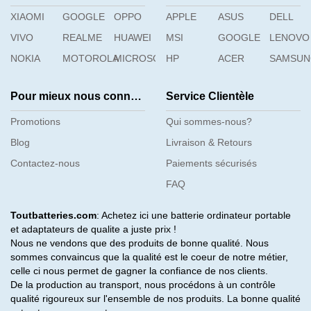
XIAOMI
GETAC
GOOGLE
OPPO
GFL
APPLE
GIGABYTE
ASUS
DELL
H3C
HAIER
HASEE
VIVO
REALME
HUAWEI
MSI
GOOGLE
LENOVO
HIPAA
HONOR
HP
NOKIA
MOTOROLA
MICROSOFT
HP
ACER
SAMSU
Pour mieux nous connaître
Service Clientèle
Promotions
Qui sommes-nous?
Blog
Livraison & Retours
Contactez-nous
Paiements sécurisés
FAQ
Toutbatteries.com
: Achetez ici une batterie ordinateur portable
et adaptateurs de qualite a juste prix !
Nous ne vendons que des produits de bonne qualité. Nous
sommes convaincus que la qualité est le coeur de notre métier,
celle ci nous permet de gagner la confiance de nos clients.
De la production au transport, nous procédons à un contrôle
qualité rigoureux sur l'ensemble de nos produits. La bonne qualité