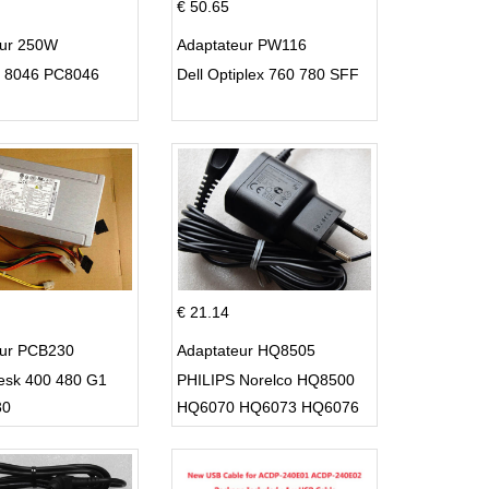
€ 50.65
eur 250W
Adaptateur PW116
C 8046 PC8046
Dell Optiplex 760 780 SFF
€ 21.14
eur PCB230
Adaptateur HQ8505
esk 400 480 G1
PHILIPS Norelco HQ8500
30
HQ6070 HQ6073 HQ6076
PT860 HQ8