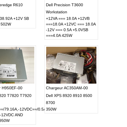
weredge R610
Dell Precision T3600
Workstation
 38.92A +12V SB
+12VA === 18.0A +12VB
A 502W
===18.0A +12VC === 18.0A
-12V === 0.5A +5.0VSB
===4.0A 425W
r H950EF-00
Chargeur AC350AM-00
820 T7820 T7920
Dell XPS 8920 8910 8500
8700
=/79.16A,-12VDC==/0.5A,+12VSB==/5A
350W
-12VDC AND
 950W