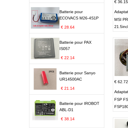
€ 36.15
Batterie pour
Adapta
ECOVACS M26-4S1P
MSI PR
21.5inc
€ 28.64
Batterie pour PAX
IS057
€ 22.14
Batterie pour Sanyo
UR14500AC
€ 62.72
€ 21.14
Adapta
FSP FS
Batterie pour IROBOT
FSP180
ABL-D1
Supply
€ 38.14