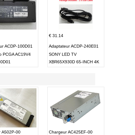
€ 31.14
eur ACDP-100D01
Adaptateur ACDP-240E01
io PCGA AC19V4
SONY LED TV
00D01
XBR65X930D 65-INCH 4K
ULTRA HD 3D SMART TV
USB Cable
r A502P-00
Chargeur AC425EF-00