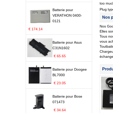
too much
Plug typ
Batterie pour
VERATHON 0400-
Nos p
0121
Nos Goog
€ 174.14
Elles so
Tous nos
vous ach
Batterie pour Asus
Toutbatt
C31N1602
Chargeur
€ 65.65
échange
Prod
Batterie pour Doogee
BL7000
€ 23.05
Batterie pour Bose
071473
€ 34.64