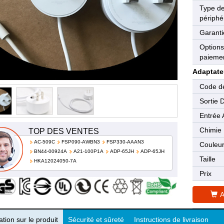
Type d
périphé
Garanti
Options
paieme
Adaptate
Code de
Sortie 
Entrée 
Chimie
TOP DES VENTES
AC-509C
FSP090-AWBN3
FSP330-AAAN3
Couleu
BN44-00924A
A21-100P1A
ADP-65JH
ADP-65JH
Taille
HKA12024050-7A
Prix
A
tion sur le produit
Sécurité et sûreté
Instructions de livraison