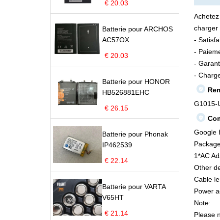
€ 20.03
Achetez
charger 
Batterie pour ARCHOS
AC57OX
- Satisf
- Paieme
€ 20.03
- Garant
- Charge
Batterie pour HONOR
Rem
HB526881EHC
G1015-
€ 26.15
Com
Google 
Batterie pour Phonak
Package
IP462539
1*AC Ad
€ 22.14
Other de
Cable le
Batterie pour VARTA
Power a
V65HT
Note:
€ 21.14
Please n