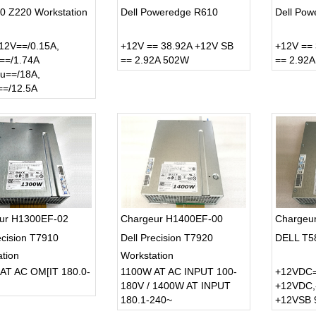
0 Z220 Workstation
Dell Poweredge R610
Dell Po
12V==/0.15A,
+12V == 38.92A +12V SB
+12V ==
==/1.74A
== 2.92A 502W
== 2.92
u==/18A,
=/12.5A
ur H1300EF-02
Chargeur H1400EF-00
Chargeu
ecision T7910
Dell Precision T7920
DELL T5
tion
Workstation
AT AC OM[IT 180.0-
1100W AT AC INPUT 100-
+12VDC=
180V / 1400W AT INPUT
+12VDC,
180.1-240~
+12VSB