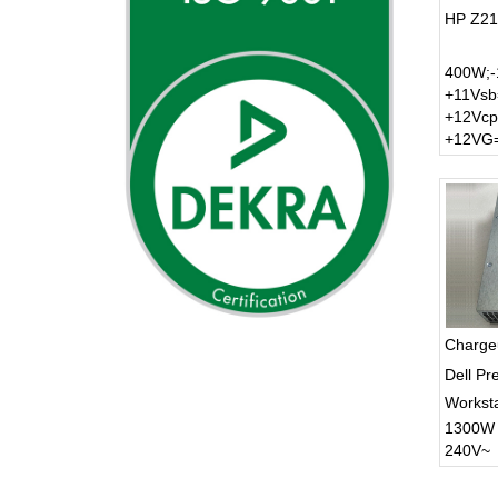
HP Z21
400W;-
+11Vsb
+12Vcp
+12VG=
Charge
Dell Pr
Worksta
1300W 
240V~