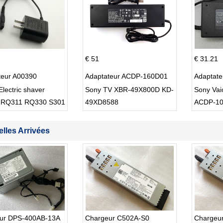
€ 51
€ 31.21
teur A00390
Adaptateur ACDP-160D01
Adaptat
Electric shaver
Sony TV XBR-49X800D KD-
Sony Va
 RQ311 RQ330 S301
49XD8588
ACDP-1
lles Arrivées
ur DPS-400AB-13A
Chargeur C502A-S0
Chargeu