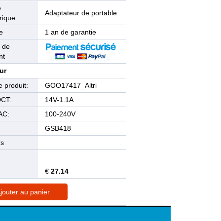
e
Adaptateur de portable
rique:
e
1 an de garantie
 de
nt
ur
 produit:
GOO17417_Altri
DCT:
14V-1.1A
AC:
100-240V
GSB418
rs
€
27.14
jouter au panier