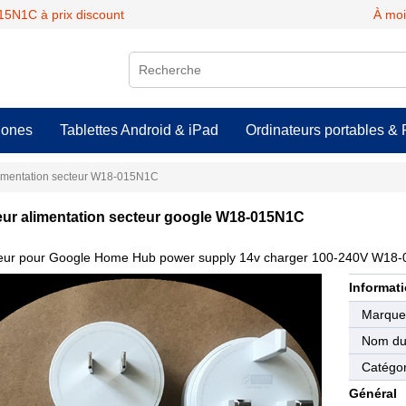
5N1C à prix discount
À moi
hones
Tablettes Android & iPad
Ordinateurs portables & 
imentation secteur W18-015N1C
ur alimentation secteur google W18-015N1C
eur pour Google Home Hub power supply 14v charger 100-240V W18
Informati
Marqu
Nom du 
Catégor
Général