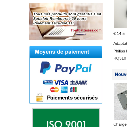
€ 14.5
Adapta
Philips 
RQ310
S512
Nouve
Charge