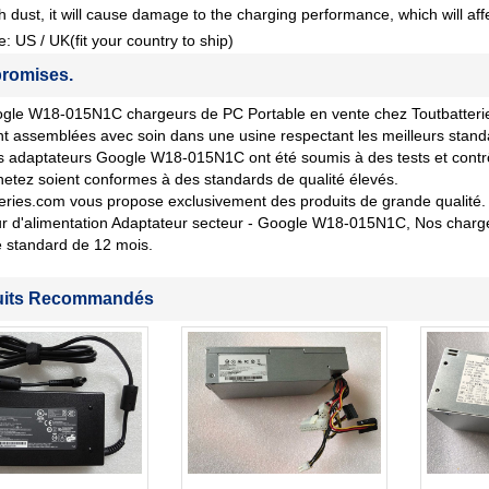
 dust, it will cause damage to the charging performance, which will affe
e: US / UK(fit your country to ship)
romises.
le W18-015N1C chargeurs de PC Portable en vente chez Toutbatteries.
nt assemblées avec soin dans une usine respectant les meilleurs stand
 adaptateurs Google W18-015N1C ont été soumis à des tests et contrôle
etez soient conformes à des standards de qualité élevés.
eries.com vous propose exclusivement des produits de grande qualité. 
 d'alimentation Adaptateur secteur - Google W18-015N1C, Nos chargeu
 standard de 12 mois.
uits Recommandés