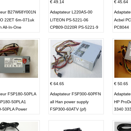
€ 49.14
€ 45.64
teur B27W68Y001N
Adaptateur L220AS-00
Adaptat
O 22ET 6m-071uk
LITEON PS-5221-06
Acbel P
h All-In-One
CPB09-D220R PS-5221-9
PC8044
DPS-220UB-A
€ 64.65
€ 50.65
teur FSP180-50PLA
Adaptateur FSP300-60PFN
Adaptat
P180-50PLA1
all Han power supply
HP ProD
-50PLA Power
FSP300-60ATV (pf)
3340 33
 220w