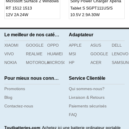
Microsoft Surface 2 Windows
Sony Power Charger Xperia
RT 1512 1513
Tablet S SGPT111US/S
12V 2A 24W
10.5V 2.9A 30W
SGPT112US/S
SGPT121US/S
Le meilleur de nos catégories
Adaptateur
XIAOMI
GOOGLE
OPPO
APPLE
ASUS
DELL
VIVO
REALME
HUAWEI
MSI
GOOGLE
LENOVO
NOKIA
MOTOROLA
MICROSOFT
HP
ACER
SAMSU
Pour mieux nous connaître
Service Clientèle
Promotions
Qui sommes-nous?
Blog
Livraison & Retours
Contactez-nous
Paiements sécurisés
FAQ
Toutbatteries.com
: Achetez ici une batterie ordinateur portable