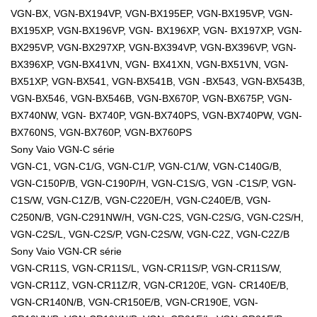
VGN-BX, VGN-BX194VP, VGN-BX195EP, VGN-BX195VP, VGN-
BX195XP, VGN-BX196VP, VGN- BX196XP, VGN- BX197XP, VGN-
BX295VP, VGN-BX297XP, VGN-BX394VP, VGN-BX396VP, VGN-
BX396XP, VGN-BX41VN, VGN- BX41XN, VGN-BX51VN, VGN-
BX51XP, VGN-BX541, VGN-BX541B, VGN -BX543, VGN-BX543B,
VGN-BX546, VGN-BX546B, VGN-BX670P, VGN-BX675P, VGN-
BX740NW, VGN- BX740P, VGN-BX740PS, VGN-BX740PW, VGN-
BX760NS, VGN-BX760P, VGN-BX760PS
Sony Vaio VGN-C série
VGN-C1, VGN-C1/G, VGN-C1/P, VGN-C1/W, VGN-C140G/B,
VGN-C150P/B, VGN-C190P/H, VGN-C1S/G, VGN -C1S/P, VGN-
C1S/W, VGN-C1Z/B, VGN-C220E/H, VGN-C240E/B, VGN-
C250N/B, VGN-C291NW/H, VGN-C2S, VGN-C2S/G, VGN-C2S/H,
VGN-C2S/L, VGN-C2S/P, VGN-C2S/W, VGN-C2Z, VGN-C2Z/B
Sony Vaio VGN-CR série
VGN-CR11S, VGN-CR11S/L, VGN-CR11S/P, VGN-CR11S/W,
VGN-CR11Z, VGN-CR11Z/R, VGN-CR120E, VGN- CR140E/B,
VGN-CR140N/B, VGN-CR150E/B, VGN-CR190E, VGN-