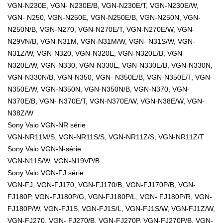
VGN-N230E, VGN- N230E/B, VGN-N230E/T, VGN-N230E/W,
VGN- N250, VGN-N250E, VGN-N250E/B, VGN-N250N, VGN-
N250N/B, VGN-N270, VGN-N270E/T, VGN-N270E/W, VGN-
N29VN/B, VGN-N31M, VGN-N31M/W, VGN- N31S/W, VGN-
N31Z/W, VGN-N320, VGN-N320E, VGN-N320E/B, VGN-
N320E/W, VGN-N330, VGN-N330E, VGN-N330E/B, VGN-N330N,
VGN-N330N/B, VGN-N350, VGN- N350E/B, VGN-N350E/T, VGN-
N350E/W, VGN-N350N, VGN-N350N/B, VGN-N370, VGN-
N370E/B, VGN- N370E/T, VGN-N370E/W, VGN-N38E/W, VGN-
N38Z/W
Sony Vaio VGN-NR série
VGN-NR11M/S, VGN-NR11S/S, VGN-NR11Z/S, VGN-NR11Z/T
Sony Vaio VGN-N-série
VGN-N11S/W, VGN-N19VP/B
Sony Vaio VGN-FJ série
VGN-FJ, VGN-FJ170, VGN-FJ170/B, VGN-FJ170P/B, VGN-
FJ180P, VGN-FJ180P/G, VGN-FJ180P/L, VGN- FJ180P/R, VGN-
FJ180P/W, VGN-FJ1S, VGN-FJ1S/L, VGN-FJ1S/W, VGN-FJ1Z/W,
VGN-FJ270, VGN- FJ270/B, VGN-FJ270P, VGN-FJ270P/B, VGN-