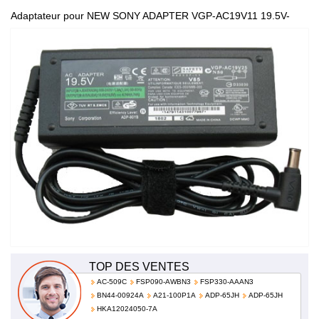
Adaptateur pour NEW SONY ADAPTER VGP-AC19V11 19.5V-
4.7A 100-240V 50-60Hz(for world VGP-AC19V11 VGP-AC19V12
TOP DES VENTES
AC-509C
FSP090-AWBN3
FSP330-AAAN3
BN44-00924A
A21-100P1A
ADP-65JH
ADP-65JH
HKA12024050-7A