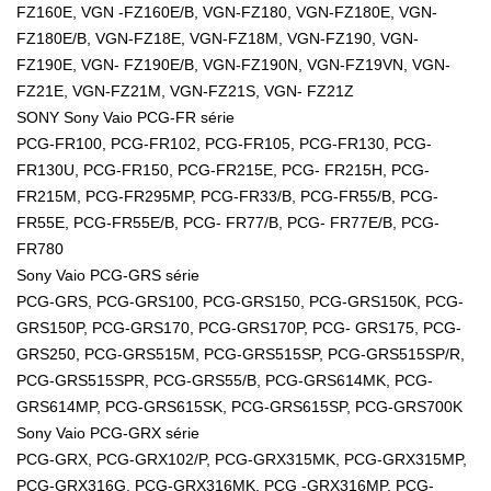
FZ160E, VGN -FZ160E/B, VGN-FZ180, VGN-FZ180E, VGN-
FZ180E/B, VGN-FZ18E, VGN-FZ18M, VGN-FZ190, VGN-
FZ190E, VGN- FZ190E/B, VGN-FZ190N, VGN-FZ19VN, VGN-
FZ21E, VGN-FZ21M, VGN-FZ21S, VGN- FZ21Z
SONY Sony Vaio PCG-FR série
PCG-FR100, PCG-FR102, PCG-FR105, PCG-FR130, PCG-
FR130U, PCG-FR150, PCG-FR215E, PCG- FR215H, PCG-
FR215M, PCG-FR295MP, PCG-FR33/B, PCG-FR55/B, PCG-
FR55E, PCG-FR55E/B, PCG- FR77/B, PCG- FR77E/B, PCG-
FR780
Sony Vaio PCG-GRS série
PCG-GRS, PCG-GRS100, PCG-GRS150, PCG-GRS150K, PCG-
GRS150P, PCG-GRS170, PCG-GRS170P, PCG- GRS175, PCG-
GRS250, PCG-GRS515M, PCG-GRS515SP, PCG-GRS515SP/R,
PCG-GRS515SPR, PCG-GRS55/B, PCG-GRS614MK, PCG-
GRS614MP, PCG-GRS615SK, PCG-GRS615SP, PCG-GRS700K
Sony Vaio PCG-GRX série
PCG-GRX, PCG-GRX102/P, PCG-GRX315MK, PCG-GRX315MP,
PCG-GRX316G, PCG-GRX316MK, PCG -GRX316MP, PCG-