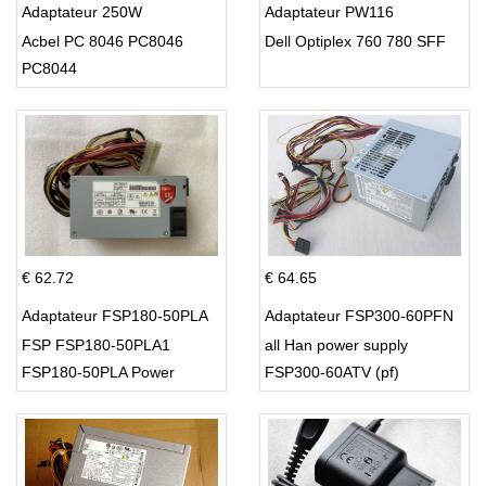
Adaptateur 250W
Adaptateur PW116
Acbel PC 8046 PC8046
Dell Optiplex 760 780 SFF
PC8044
€ 62.72
€ 64.65
Adaptateur FSP180-50PLA
Adaptateur FSP300-60PFN
FSP FSP180-50PLA1
all Han power supply
FSP180-50PLA Power
FSP300-60ATV (pf)
Supply 220w