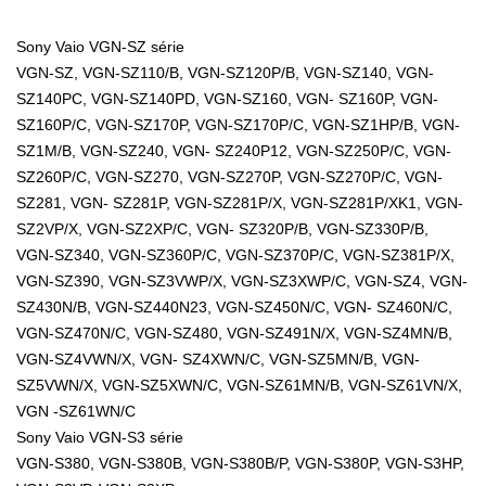
Sony Vaio VGN-SZ série
VGN-SZ, VGN-SZ110/B, VGN-SZ120P/B, VGN-SZ140, VGN-
SZ140PC, VGN-SZ140PD, VGN-SZ160, VGN- SZ160P, VGN-
SZ160P/C, VGN-SZ170P, VGN-SZ170P/C, VGN-SZ1HP/B, VGN-
SZ1M/B, VGN-SZ240, VGN- SZ240P12, VGN-SZ250P/C, VGN-
SZ260P/C, VGN-SZ270, VGN-SZ270P, VGN-SZ270P/C, VGN-
SZ281, VGN- SZ281P, VGN-SZ281P/X, VGN-SZ281P/XK1, VGN-
SZ2VP/X, VGN-SZ2XP/C, VGN- SZ320P/B, VGN-SZ330P/B,
VGN-SZ340, VGN-SZ360P/C, VGN-SZ370P/C, VGN-SZ381P/X,
VGN-SZ390, VGN-SZ3VWP/X, VGN-SZ3XWP/C, VGN-SZ4, VGN-
SZ430N/B, VGN-SZ440N23, VGN-SZ450N/C, VGN- SZ460N/C,
VGN-SZ470N/C, VGN-SZ480, VGN-SZ491N/X, VGN-SZ4MN/B,
VGN-SZ4VWN/X, VGN- SZ4XWN/C, VGN-SZ5MN/B, VGN-
SZ5VWN/X, VGN-SZ5XWN/C, VGN-SZ61MN/B, VGN-SZ61VN/X,
VGN -SZ61WN/C
Sony Vaio VGN-S3 série
VGN-S380, VGN-S380B, VGN-S380B/P, VGN-S380P, VGN-S3HP,