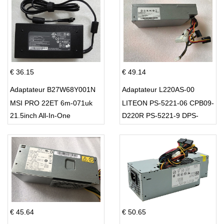
€ 36.15
€ 49.14
Adaptateur B27W68Y001N
Adaptateur L220AS-00
MSI PRO 22ET 6m-071uk
LITEON PS-5221-06 CPB09-
21.5inch All-In-One
D220R PS-5221-9 DPS-
220UB-A
€ 45.64
€ 50.65