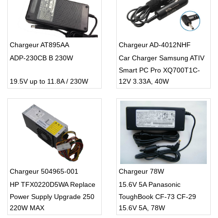
Chargeur AT895AA
Chargeur AD-4012NHF
ADP-230CB B 230W
Car Charger Samsung ATIV
Smart PC Pro XQ700T1C-
19.5V up to 11.8A / 230W
12V 3.33A, 40W
A54 Tablet
Chargeur 504965-001
Chargeur 78W
HP TFX0220D5WA Replace
15.6V 5A Panasonic
Power Supply Upgrade 250
ToughBook CF-73 CF-29
220W MAX
15.6V 5A, 78W
Watt 250W 504966-001
CF-30