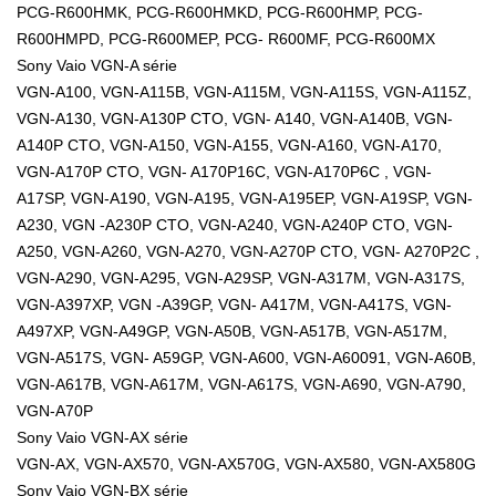
PCG-R600HMK, PCG-R600HMKD, PCG-R600HMP, PCG-
R600HMPD, PCG-R600MEP, PCG- R600MF, PCG-R600MX
Sony Vaio VGN-A série
VGN-A100, VGN-A115B, VGN-A115M, VGN-A115S, VGN-A115Z,
VGN-A130, VGN-A130P CTO, VGN- A140, VGN-A140B, VGN-
A140P CTO, VGN-A150, VGN-A155, VGN-A160, VGN-A170,
VGN-A170P CTO, VGN- A170P16C, VGN-A170P6C , VGN-
A17SP, VGN-A190, VGN-A195, VGN-A195EP, VGN-A19SP, VGN-
A230, VGN -A230P CTO, VGN-A240, VGN-A240P CTO, VGN-
A250, VGN-A260, VGN-A270, VGN-A270P CTO, VGN- A270P2C ,
VGN-A290, VGN-A295, VGN-A29SP, VGN-A317M, VGN-A317S,
VGN-A397XP, VGN -A39GP, VGN- A417M, VGN-A417S, VGN-
A497XP, VGN-A49GP, VGN-A50B, VGN-A517B, VGN-A517M,
VGN-A517S, VGN- A59GP, VGN-A600, VGN-A60091, VGN-A60B,
VGN-A617B, VGN-A617M, VGN-A617S, VGN-A690, VGN-A790,
VGN-A70P
Sony Vaio VGN-AX série
VGN-AX, VGN-AX570, VGN-AX570G, VGN-AX580, VGN-AX580G
Sony Vaio VGN-BX série