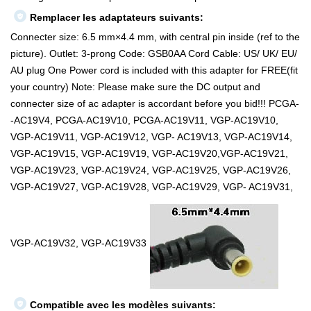
Remplacer les adaptateurs suivants:
Connecter size: 6.5 mm×4.4 mm, with central pin inside (ref to the
picture). Outlet: 3-prong Code: GSB0AA Cord Cable: US/ UK/ EU/
AU plug One Power cord is included with this adapter for FREE(fit
your country) Note: Please make sure the DC output and
connecter size of ac adapter is accordant before you bid!!! PCGA-
-AC19V4, PCGA-AC19V10, PCGA-AC19V11, VGP-AC19V10,
VGP-AC19V11, VGP-AC19V12, VGP- AC19V13, VGP-AC19V14,
VGP-AC19V15, VGP-AC19V19, VGP-AC19V20,VGP-AC19V21,
VGP-AC19V23, VGP-AC19V24, VGP-AC19V25, VGP-AC19V26,
VGP-AC19V27, VGP-AC19V28, VGP-AC19V29, VGP- AC19V31,
VGP-AC19V32, VGP-AC19V33
Compatible avec les modèles suivants: