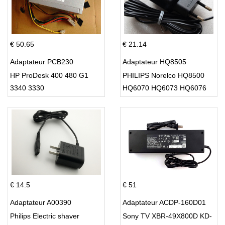
€ 50.65
€ 21.14
Adaptateur PCB230
Adaptateur HQ8505
HP ProDesk 400 480 G1
PHILIPS Norelco HQ8500
3340 3330
HQ6070 HQ6073 HQ6076
PT860 HQ8
€ 14.5
€ 51
Adaptateur A00390
Adaptateur ACDP-160D01
Philips Electric shaver
Sony TV XBR-49X800D KD-