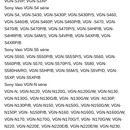
VGN-S3VP, VGN-S3XP
Sony Vaio VGN-S4 série
VGN-S4, VGN-S430, VGN-S430P, VGN-S430P/S, VGN-S460,
VGN-S460/B, VGN-S460P, VGN-S460P/B, VGN -S470, VGN-
S470/B, VGN-S470P/B, VGN-S470P/S, VGN-S4HP/B, VGN-
S4HRP/B, VGN-S4M/S, VGN-S4VP/B, VGN-S4XP/B, VGN-
S4XRP/B
Sony Vaio VGN-S5 série
VGN-S550, VGN-S550P/B, VGN-S55SP/S, VGN-S560, VGN-
S560P/B, VGN-S570, VGN-S570P/S, VGN- S580, VGN-
S580HA/RO, VGN-S5HP/B, VGN-S5M/S, VGN-S5VP/D, VGN-
S5XP, VGN-S5XP/B
Sony Vaio VGN-N série
VGN-N, VGN-N120, VGN-N120G, VGN-N120G/W, VGN-N130,
VGN-N130G, VGN-N130G/B, VGN- N130G/W, VGN -N130P,
VGN-N130P/B, VGN-N150, VGN-N150G, VGN-N150G/W, VGN-
N150P, VGN- N150P/B, VGN-N160, VGN-N160G, VGN-N160G/W,
VGN-N170, VGN-N170G, VGN-N170G/T, VGN- N170G/W, VGN-
N220, VGN-N220E, VGN-N220E/B, VGN-N220E/W, VGN-N230,