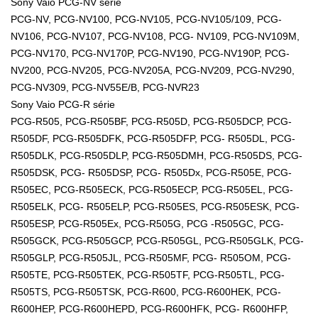
Sony Vaio PCG-NV série
PCG-NV, PCG-NV100, PCG-NV105, PCG-NV105/109, PCG-
NV106, PCG-NV107, PCG-NV108, PCG- NV109, PCG-NV109M,
PCG-NV170, PCG-NV170P, PCG-NV190, PCG-NV190P, PCG-
NV200, PCG-NV205, PCG-NV205A, PCG-NV209, PCG-NV290,
PCG-NV309, PCG-NV55E/B, PCG-NVR23
Sony Vaio PCG-R série
PCG-R505, PCG-R505BF, PCG-R505D, PCG-R505DCP, PCG-
R505DF, PCG-R505DFK, PCG-R505DFP, PCG- R505DL, PCG-
R505DLK, PCG-R505DLP, PCG-R505DMH, PCG-R505DS, PCG-
R505DSK, PCG- R505DSP, PCG- R505Dx, PCG-R505E, PCG-
R505EC, PCG-R505ECK, PCG-R505ECP, PCG-R505EL, PCG-
R505ELK, PCG- R505ELP, PCG-R505ES, PCG-R505ESK, PCG-
R505ESP, PCG-R505Ex, PCG-R505G, PCG -R505GC, PCG-
R505GCK, PCG-R505GCP, PCG-R505GL, PCG-R505GLK, PCG-
R505GLP, PCG-R505JL, PCG-R505MF, PCG- R505OM, PCG-
R505TE, PCG-R505TEK, PCG-R505TF, PCG-R505TL, PCG-
R505TS, PCG-R505TSK, PCG-R600, PCG-R600HEK, PCG-
R600HEP, PCG-R600HEPD, PCG-R600HFK, PCG- R600HFP,