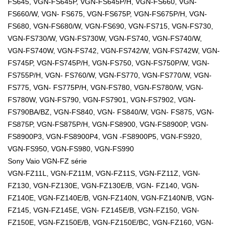
FS645, VGN-FS645P, VGN-FS645P/H, VGN-FS660, VGN-
FS660/W, VGN- FS675, VGN-FS675P, VGN-FS675P/H, VGN-
FS680, VGN-FS680/W, VGN-FS690, VGN-FS715, VGN-FS730,
VGN-FS730/W, VGN-FS730W, VGN-FS740, VGN-FS740/W,
VGN-FS740W, VGN-FS742, VGN-FS742/W, VGN-FS742W, VGN-
FS745P, VGN-FS745P/H, VGN-FS750, VGN-FS750P/W, VGN-
FS755P/H, VGN- FS760/W, VGN-FS770, VGN-FS770/W, VGN-
FS775, VGN- FS775P/H, VGN-FS780, VGN-FS780/W, VGN-
FS780W, VGN-FS790, VGN-FS7901, VGN-FS7902, VGN-
FS790BA/BZ, VGN-FS840, VGN- FS840/W, VGN- FS875, VGN-
FS875P, VGN-FS875P/H, VGN-FS8900, VGN-FS8900P, VGN-
FS8900P3, VGN-FS8900P4, VGN -FS8900P5, VGN-FS920,
VGN-FS950, VGN-FS980, VGN-FS990
Sony Vaio VGN-FZ série
VGN-FZ11L, VGN-FZ11M, VGN-FZ11S, VGN-FZ11Z, VGN-
FZ130, VGN-FZ130E, VGN-FZ130E/B, VGN- FZ140, VGN-
FZ140E, VGN-FZ140E/B, VGN-FZ140N, VGN-FZ140N/B, VGN-
FZ145, VGN-FZ145E, VGN- FZ145E/B, VGN-FZ150, VGN-
FZ150E, VGN-FZ150E/B, VGN-FZ150E/BC, VGN-FZ160, VGN-