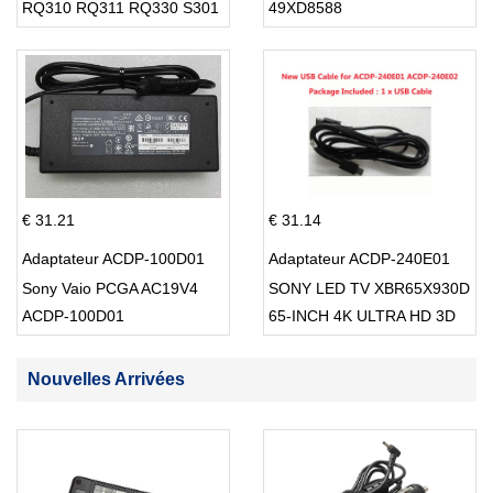
RQ310 RQ311 RQ330 S301
49XD8588
S512
€ 31.21
€ 31.14
Adaptateur ACDP-100D01
Adaptateur ACDP-240E01
Sony Vaio PCGA AC19V4
SONY LED TV XBR65X930D
ACDP-100D01
65-INCH 4K ULTRA HD 3D
SMART TV USB Cable
Nouvelles Arrivées