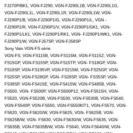
FJ270P/BK1, VGN-FJ290, VGN-FJ290L1B, VGN-FJ290L1G,
VGN-FJ290L1L, VGN-FJ290L1R, VGN-FJ290L1W, VGN-
FJ290P1/B, VGN-FJ290P1/G, VGN-FJ290P1/L, VGN -
FJ290P1/R, VGN-FJ290P1/V, VGN-FJ290P1/GK1, VGN-
FJ290P1/LK1, VGN-FJ290P1/RK1, VGN- FJ290P1/WK1, VGN-
FJ290P1/W, VGN-FJ57SP, VGN-FJ58SP
Sony Vaio VGN-FS série
VGN-FS, VGN-FS115B, VGN-FS115M, VGN-FS115Z, VGN-
FS15GP, VGN-FS15SP, VGN-FS15TP, VGN- FS18GP, VGN-
FS18SP, VGN-FS195VP, VGN-FS215M, VGN-FS25GP, VGN-
FS25SP, VGN-FS28GP, VGN- FS28SP, VGN- FS35SP, VGN-
FS38SP, VGN-FS415E, VGN-FS415W, VGN-FS485B, VGN-
FS500, VGN- FS500P, VGN-FS500P12, VGN-FS515H, VGN-
FS520, VGN-FS520B, VGN-FS530, VGN-FS530B, VGN-FS540,
VGN-FS540P, VGN-FS550, VGN-FS550KIT1, VGN-FS570, VGN-
FS620, VGN-FS620/W, VGN-FS625, VGN- FS625B, VGN-
FS625B/W, VGN- FS630, VGN-FS630/W, VGN-FS635, VGN-
FS635B, VGN-FS635B/W, VGN- FS640, VGN-FS640/W, VGN-