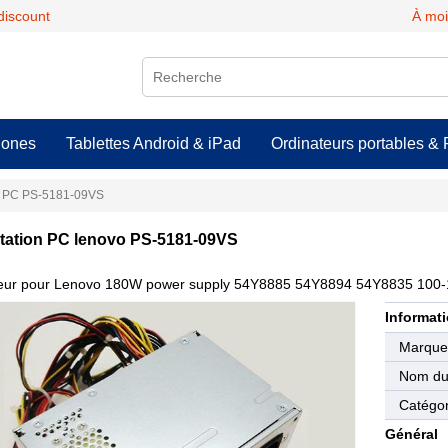
discount
À moi
hones
Tablettes Android & iPad
Ordinateurs portables & 
n PC PS-5181-09VS
tation PC lenovo PS-5181-09VS
eur pour Lenovo 180W power supply 54Y8885 54Y8894 54Y8835 100-
Informati
Marqu
Nom du 
Catégor
Général