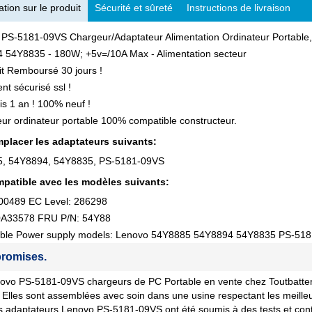
tion sur le produit
Sécurité et sûreté
Instructions de livraison
 PS-5181-09VS Chargeur/Adaptateur Alimentation Ordinateur Portabl
 54Y8835 - 180W; +5v=/10A Max - Alimentation secteur
ait Remboursé 30 jours !
nt sécurisé ssl !
is 1 an ! 100% neuf !
ur ordinateur portable 100% compatible constructeur.
placer les adaptateurs suivants:
, 54Y8894, 54Y8835, PS-5181-09VS
patible avec les modèles suivants:
00489 EC Level: 286298
0A33578 FRU P/N: 54Y88
ble Power supply models: Lenovo 54Y8885 54Y8894 54Y8835 PS-51
romises.
vo PS-5181-09VS chargeurs de PC Portable en vente chez Toutbatterie
 Elles sont assemblées avec soin dans une usine respectant les meille
 adaptateurs Lenovo PS-5181-09VS ont été soumis à des tests et contrô