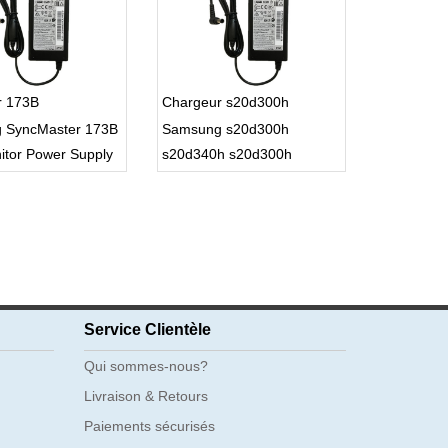
r 173B
Chargeur s20d300h
 SyncMaster 173B
Samsung s20d300h
tor Power Supply
s20d340h s20d300h
s20d340hy s22d300by
Service Clientèle
Qui sommes-nous?
Livraison & Retours
Paiements sécurisés