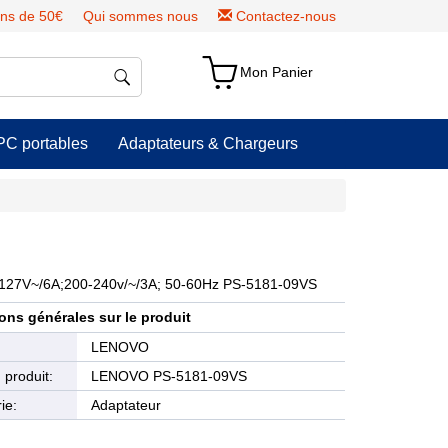
ns de 50€
Qui sommes nous
Contactez-nous
Mon Panier
PC portables
Adaptateurs & Chargeurs
127V~/6A;200-240v/~/3A; 50-60Hz PS-5181-09VS
ons générales sur le produit
e
LENOVO
produit:
LENOVO PS-5181-09VS
ie:
Adaptateur