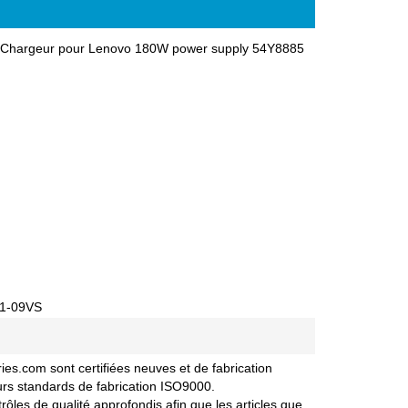
e,Chargeur pour Lenovo 180W power supply 54Y8885
81-09VS
s.com sont certifiées neuves et de fabrication
urs standards de fabrication ISO9000.
les de qualité approfondis afin que les articles que