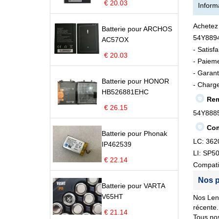
€ 20.03
Informa
Achetez
Batterie pour ARCHOS
54Y8894
AC57OX
- Satisf
€ 20.03
- Paieme
- Garant
Batterie pour HONOR
- Charge
HB526881EHC
Rem
€ 26.15
54Y8885
Com
Batterie pour Phonak
LC: 362
IP462539
LI: SP5
€ 22.14
Compati
Nos p
Batterie pour VARTA
V65HT
Nos Leno
récente.
€ 21.14
Tous nos