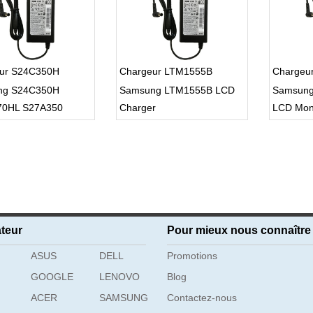
ur S24C350H
Chargeur LTM1555B
Chargeu
ng S24C350H
Samsung LTM1555B LCD
Samsung
70HL S27A350
Charger
LCD Moni
60H
teur
Pour mieux nous connaître
ASUS
DELL
Promotions
GOOGLE
LENOVO
Blog
ACER
SAMSUNG
Contactez-nous