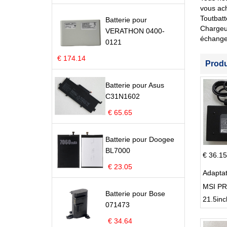
vous ach
Toutbatt
Batterie pour
Chargeur
VERATHON 0400-
échange
0121
€ 174.14
Prod
Batterie pour Asus
C31N1602
€ 65.65
Batterie pour Doogee
BL7000
€ 36.15
€ 23.05
Adapta
MSI PR
Batterie pour Bose
21.5inc
071473
€ 34.64