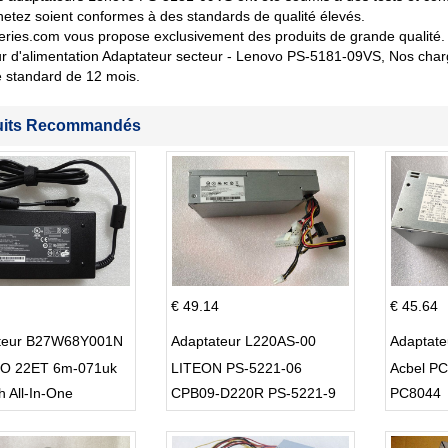
etez soient conformes à des standards de qualité élevés.
eries.com vous propose exclusivement des produits de grande qualité. 
 d'alimentation Adaptateur secteur - Lenovo PS-5181-09VS, Nos charg
 standard de 12 mois.
uits Recommandés
€ 49.14
€ 45.64
teur B27W68Y001N
Adaptateur L220AS-00
Adaptat
O 22ET 6m-071uk
LITEON PS-5221-06
Acbel P
h All-In-One
CPB09-D220R PS-5221-9
PC8044
DPS-220UB-A