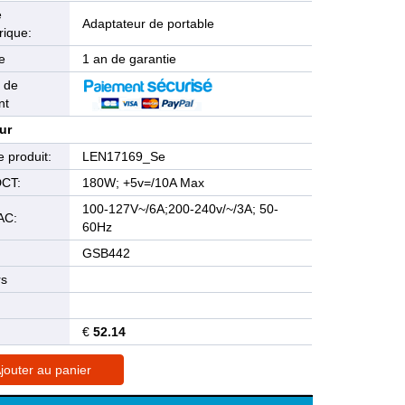
e
Adaptateur de portable
rique:
e
1 an de garantie
 de
nt
ur
 produit:
LEN17169_Se
DCT:
180W; +5v=/10A Max
100-127V~/6A;200-240v/~/3A; 50-
AC:
60Hz
GSB442
rs
€
52.14
jouter au panier