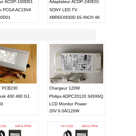
eur ACDP-100D01
Adaptateur ACDP-240E01
io PCGA AC19V4
SONY LED TV
00D01
XBR65X930D 65-INCH 4K
ULTRA HD 3D SMART TV
USB Cable
r PCB230
Chargeur 120W
esk 400 480 G1
Philips ADPC20120 349X6Q
30
LCD Monitor Power
20V 6.0A/120W