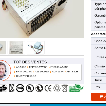
Type d
périphé
Garanti
Options
paieme
Adaptate
Code de
Sortie 
Entrée 
TOP DES VENTES
Chimie
AC-509C
FSP090-AWBN3
FSP330-AAAN3
BN44-00924A
A21-100P1A
ADP-65JH
ADP-65JH
Couleu
HKA12024050-7A
Taille
Prix
A