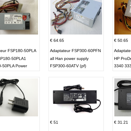
€ 64.65
€ 50.65
teur FSP180-50PLA
Adaptateur FSP300-60PFN
Adaptat
P180-50PLA1
all Han power supply
HP ProD
-50PLA Power
FSP300-60ATV (pf)
3340 33
 220w
€ 51
€ 31.21