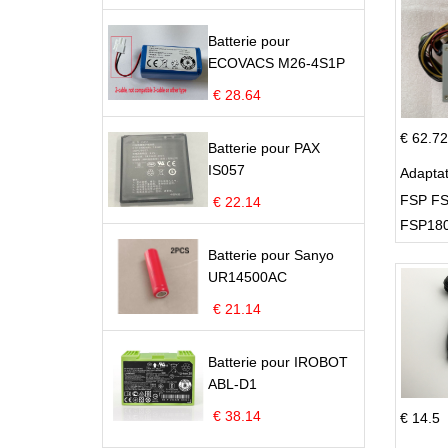
Batterie pour
ECOVACS M26-4S1P
€ 28.64
€ 62.72
Batterie pour PAX
IS057
Adapta
FSP FS
€ 22.14
FSP180
Supply
Batterie pour Sanyo
UR14500AC
€ 21.14
Batterie pour IROBOT
ABL-D1
€ 38.14
€ 14.5