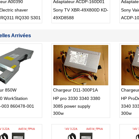
teur A00390
Adaptateur ACDP-160D01
Adaptat
Electric shaver
Sony TV XBR-49X800D KD-
Sony Va
 RQ311 RQ330 S301
49XD8588
ACDP-1
lles Arrivées
ur 850W
Chargeur D11-300P1A
Chargeu
0 WorkStation
HP pro 3330 3340 3380
HP ProD
-003 860478-001
3085 power supply
3340 33
300w
300w
0AB-1 A