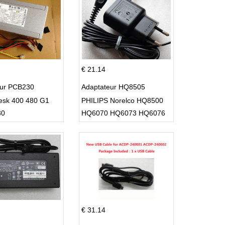
€ 21.14
eur PCB230
Adaptateur HQ8505
esk 400 480 G1
PHILIPS Norelco HQ8500
30
HQ6070 HQ6073 HQ6076
PT860 HQ8
€ 31.14