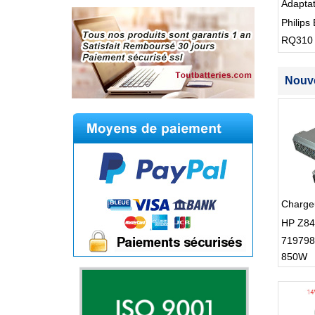
Adapta
Philips 
RQ310
S512
Nouve
Charge
HP Z84
719798
850W
DPS-85