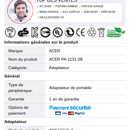
TOP DES VENTES
AC-509C
FSP090-AWBN3
FSP330-AAAN3
BN44-00924A
A21-100P1A
ADP-65JH
ADP-65JH
HKA12024050-7A
Informations générales sur le produit
Marque
ACER
Nom du produit:
ACER PA-1131-08
Catégorie:
Adaptateur
Général
Type de
Adaptateur de portable
périphérique:
Garantie
1 an de garantie
Options de
paiement
Adaptateur