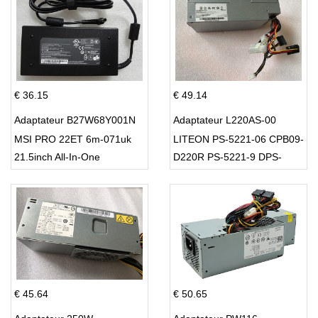
€ 36.15
€ 49.14
Adaptateur B27W68Y001N
Adaptateur L220AS-00
MSI PRO 22ET 6m-071uk
LITEON PS-5221-06 CPB09-
21.5inch All-In-One
D220R PS-5221-9 DPS-
220UB-A
€ 45.64
€ 50.65