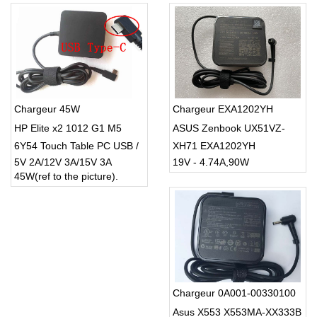
Chargeur 45W
Chargeur EXA1202YH
HP Elite x2 1012 G1 M5
ASUS Zenbook UX51VZ-
6Y54 Touch Table PC USB /
XH71 EXA1202YH
5V 2A/12V 3A/15V 3A
19V - 4.74A,90W
Type-C Charger
45W(ref to the picture).
Chargeur 0A001-00330100
Asus X553 X553MA-XX333B