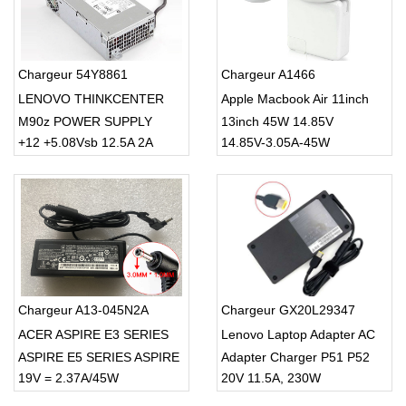
Chargeur 54Y8861
Chargeur A1466
LENOVO THINKCENTER
Apple Macbook Air 11inch
M90z POWER SUPPLY
13inch 45W 14.85V
+12 +5.08Vsb 12.5A 2A
14.85V-3.05A-45W
Chargeur A13-045N2A
Chargeur GX20L29347
ACER ASPIRE E3 SERIES
Lenovo Laptop Adapter AC
ASPIRE E5 SERIES ASPIRE
Adapter Charger P51 P52
19V = 2.37A/45W
20V 11.5A, 230W
ES1 SERIES
P53 P72 P73 Legion