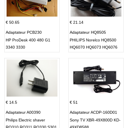
€ 50.65
€ 21.14
Adaptateur PCB230
Adaptateur HQ8505
HP ProDesk 400 480 G1
PHILIPS Norelco HQ8500
3340 3330
HQ6070 HQ6073 HQ6076
PT860 HQ8
€ 14.5
€ 51
Adaptateur A00390
Adaptateur ACDP-160D01
Philips Electric shaver
Sony TV XBR-49X800D KD-
RQ310 RQ311 RQ330 S301
49XD8588