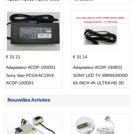
S512
€ 31.21
€ 31.14
Adaptateur ACDP-100D01
Adaptateur ACDP-240E01
Sony Vaio PCGA AC19V4
SONY LED TV XBR65X930D
ACDP-100D01
65-INCH 4K ULTRA HD 3D
SMART TV USB Cable
Nouvelles Arrivées