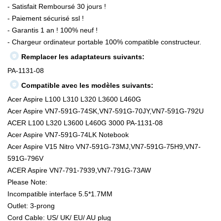
- Satisfait Remboursé 30 jours !
- Paiement sécurisé ssl !
- Garantis 1 an ! 100% neuf !
- Chargeur ordinateur portable 100% compatible constructeur.
Remplacer les adaptateurs suivants:
PA-1131-08
Compatible avec les modèles suivants:
Acer Aspire L100 L310 L320 L3600 L460G
Acer Aspire VN7-591G-74SK,VN7-591G-70JY,VN7-591G-792U
ACER L100 L320 L3600 L460G 3000 PA-1131-08
Acer Aspire VN7-591G-74LK Notebook
Acer Aspire V15 Nitro VN7-591G-73MJ,VN7-591G-75H9,VN7-
591G-796V
ACER Aspire VN7-791-7939,VN7-791G-73AW
Please Note:
Incompatible interface 5.5*1.7MM
Outlet: 3-prong
Cord Cable: US/ UK/ EU/ AU plug