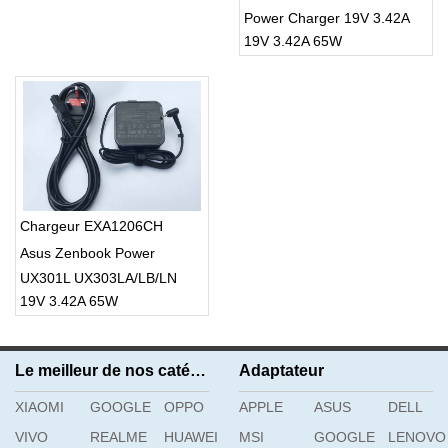
Power Charger 19V 3.42A
19V 3.42A 65W
65W 4.0mm x 1.35mm
Chargeur EXA1206CH
Asus Zenbook Power
UX301L UX303LA/LB/LN
19V 3.42A 65W
UX303UA UX303UB
Le meilleur de nos catégories
Adaptateur
XIAOMI
GOOGLE
OPPO
APPLE
ASUS
DELL
VIVO
REALME
HUAWEI
MSI
GOOGLE
LENOVO