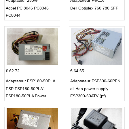
Adaptateur 250W
Adaptateur PW116
Acbel PC 8046 PC8046
Dell Optiplex 760 780 SFF
PC8044
€ 62.72
€ 64.65
Adaptateur FSP180-50PLA
Adaptateur FSP300-60PFN
FSP FSP180-50PLA1
all Han power supply
FSP180-50PLA Power
FSP300-60ATV (pf)
Supply 220w