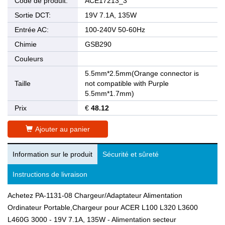
Code de produit:
ACE17213_3
Sortie DCT:
19V 7.1A, 135W
Entrée AC:
100-240V 50-60Hz
Chimie
GSB290
Couleurs
5.5mm*2.5mm(Orange connector is
Taille
not compatible with Purple
5.5mm*1.7mm)
Prix
€
48.12
Ajouter au panier
Information sur le produit
Sécurité et sûreté
Instructions de livraison
Achetez PA-1131-08 Chargeur/Adaptateur Alimentation
Ordinateur Portable,Chargeur pour ACER L100 L320 L3600
L460G 3000 - 19V 7.1A, 135W - Alimentation secteur