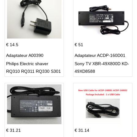
€ 14.5
€ 51
Adaptateur A00390
Adaptateur ACDP-160D01
Philips Electric shaver
Sony TV XBR-49X800D KD-
RQ310 RQ311 RQ330 S301
49XD8588
S512
€ 31.21
€ 31.14