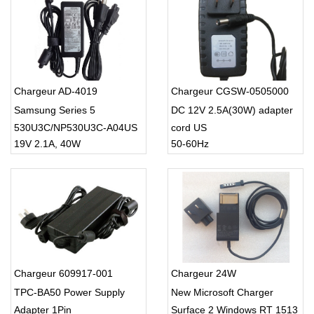
Chargeur AD-4019
Chargeur CGSW-0505000
Samsung Series 5
DC 12V 2.5A(30W) adapter
530U3C/NP530U3C-A04US
cord US
19V 2.1A, 40W
50-60Hz
Ultrabook
Chargeur 609917-001
Chargeur 24W
TPC-BA50 Power Supply
New Microsoft Charger
Adapter 1Pin
Surface 2 Windows RT 1513