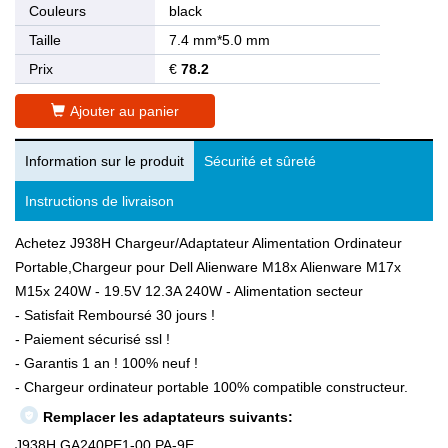
Couleurs
black
Taille
7.4 mm*5.0 mm
Prix
€
78.2
Ajouter au panier
Information sur le produit
Sécurité et sûreté
Instructions de livraison
Achetez J938H Chargeur/Adaptateur Alimentation Ordinateur
Portable,Chargeur pour Dell Alienware M18x Alienware M17x
M15x 240W - 19.5V 12.3A 240W - Alimentation secteur
- Satisfait Remboursé 30 jours !
- Paiement sécurisé ssl !
- Garantis 1 an ! 100% neuf !
- Chargeur ordinateur portable 100% compatible constructeur.
Remplacer les adaptateurs suivants:
J938H,GA240PE1-00,PA-9E