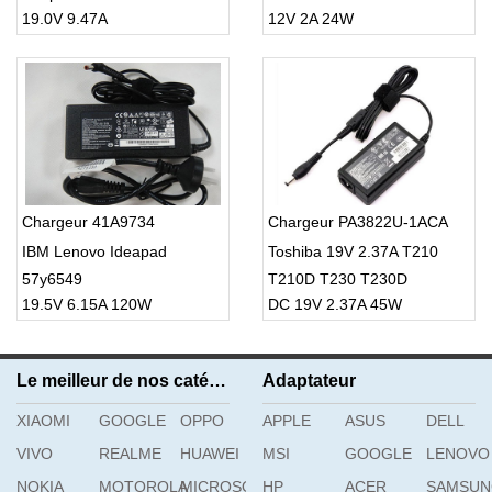
19.0V 9.47A
12V 2A 24W
1512 PC
Chargeur 41A9734
Chargeur PA3822U-1ACA
IBM Lenovo Ideapad
Toshiba 19V 2.37A T210
57y6549
T210D T230 T230D
19.5V 6.15A 120W
DC 19V 2.37A 45W
Le meilleur de nos catégories
Adaptateur
XIAOMI
GOOGLE
OPPO
APPLE
ASUS
DELL
VIVO
REALME
HUAWEI
MSI
GOOGLE
LENOVO
NOKIA
MOTOROLA
MICROSOFT
HP
ACER
SAMSU