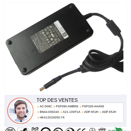
240W 100-240V 50-60Hz (for worldwi J938H
TOP DES VENTES
AC-509C
FSP090-AWBN3
FSP330-AAAN3
BN44-00924A
A21-100P1A
ADP-65JH
ADP-65JH
HKA12024050-7A