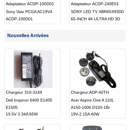
Adaptateur ACDP-100D01
Adaptateur ACDP-240E01
Sony Vaio PCGA AC19V4
SONY LED TV XBR65X930D
ACDP-100D01
65-INCH 4K ULTRA HD 3D
SMART TV USB Cable
Nouvelles Arrivées
Chargeur 310-3149
Chargeur ADP-40TH
Dell Inspiron 6400 E1405
Acer Aspire One A 110L
E1505
A150-1006 D150-1Br
19.5V 3.34A 65W
19V-2.15A 40W