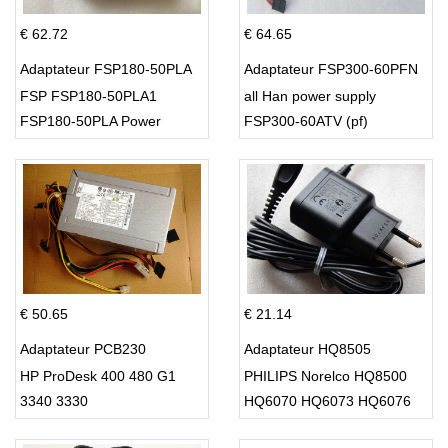
€ 62.72
€ 64.65
Adaptateur FSP180-50PLA
Adaptateur FSP300-60PFN
FSP FSP180-50PLA1
all Han power supply
FSP180-50PLA Power
FSP300-60ATV (pf)
Supply 220w
€ 50.65
€ 21.14
Adaptateur PCB230
Adaptateur HQ8505
HP ProDesk 400 480 G1
PHILIPS Norelco HQ8500
3340 3330
HQ6070 HQ6073 HQ6076
PT860 HQ8