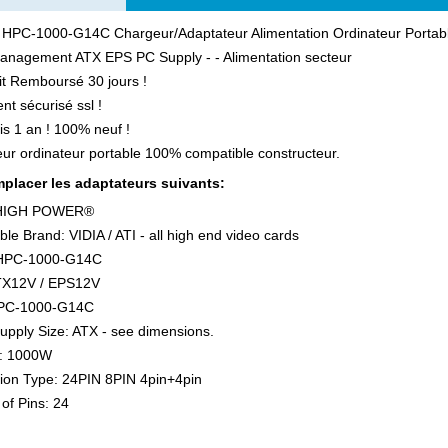
 HPC-1000-G14C Chargeur/Adaptateur Alimentation Ordinateur Portab
anagement ATX EPS PC Supply - - Alimentation secteur
ait Remboursé 30 jours !
nt sécurisé ssl !
is 1 an ! 100% neuf !
ur ordinateur portable 100% compatible constructeur.
placer les adaptateurs suivants:
 HIGH POWER®
le Brand: VIDIA / ATI - all high end video cards
 HPC-1000-G14C
TX12V / EPS12V
PC-1000-G14C
pply Size: ATX - see dimensions.
: 1000W
ion Type: 24PIN 8PIN 4pin+4pin
of Pins: 24