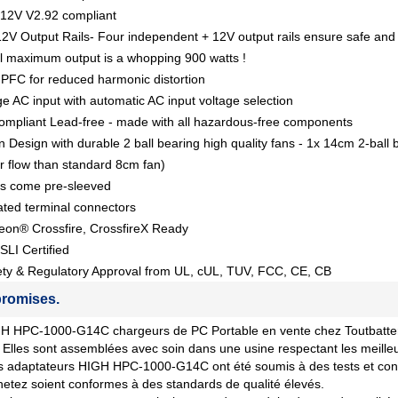
12V V2.92 compliant
V Output Rails- Four independent + 12V output rails ensure safe and
l maximum output is a whopping 900 watts !
PFC for reduced harmonic distortion
ge AC input with automatic AC input voltage selection
mpliant Lead-free - made with all hazardous-free components
 Design with durable 2 ball bearing high quality fans - 1x 14cm 2-ball
r flow than standard 8cm fan)
es come pre-sleeved
ted terminal connectors
eon® Crossfire, CrossfireX Ready
SLI Certified
ety & Regulatory Approval from UL, cUL, TUV, FCC, CE, CB
romises.
 HPC-1000-G14C chargeurs de PC Portable en vente chez Toutbatteries
 Elles sont assemblées avec soin dans une usine respectant les meille
 adaptateurs HIGH HPC-1000-G14C ont été soumis à des tests et contrô
etez soient conformes à des standards de qualité élevés.