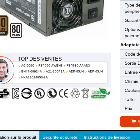
Type d
périphé
Garanti
Options
paieme
Adaptate
Code de
TOP DES VENTES
Sortie 
AC-509C
FSP090-AWBN3
FSP330-AAAN3
BN44-00924A
A21-100P1A
ADP-65JH
ADP-65JH
Entrée 
HKA12024050-7A
Chimie
Couleu
Taille
Prix
A
tion sur le produit
Sécurité et sûreté
Instructions de livraison