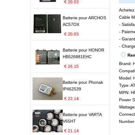
€ 20.03
Achetez
Cable M
Batterie pour ARCHOS
AC57OX
- Satisf
- Paieme
€ 20.03
- Garant
- Charge
Batterie pour HONOR
Rem
HB526881EHC
Brand:
€ 26.15
Compatib
Model:
Batterie pour Phonak
Type: A
IP462539
MPN: H
€ 22.14
Power Su
Wattage
Connect
Batterie pour VARTA
V65HT
Number 
€ 21.14