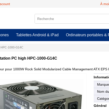
scount
À moi
hones
Tablettes Android & iPad
Ordinateurs portables & 
PC HPC-1000-G14C
tation PC high HPC-1000-G14C
eur pour 1000W Rock Solid Modularized Cable Management ATX EP
Informati
Marqu
Nom du 
Catégor
Général