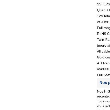
SSI EPS
Quad +12
12V tota
ACTIVE 
Full ran
RoHS Co
Twin-Fan
(more ai
All cabl
Gold coa
ATI Rad
nVidia® 
Full Saf
Nos p
Nos HIGH
récente.
Tous nos
vous ach