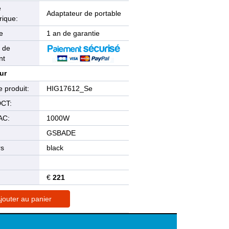
e
Adaptateur de portable
rique:
e
1 an de garantie
 de
nt
ur
 produit:
HIG17612_Se
DCT:
AC:
1000W
GSBADE
rs
black
€
221
jouter au panier