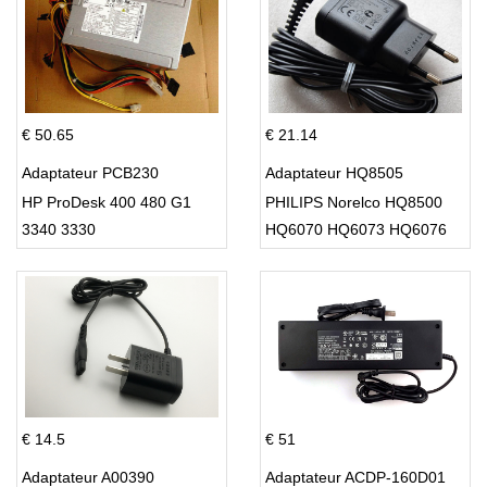
€ 50.65
€ 21.14
Adaptateur PCB230
Adaptateur HQ8505
HP ProDesk 400 480 G1
PHILIPS Norelco HQ8500
3340 3330
HQ6070 HQ6073 HQ6076
PT860 HQ8
€ 14.5
€ 51
Adaptateur A00390
Adaptateur ACDP-160D01