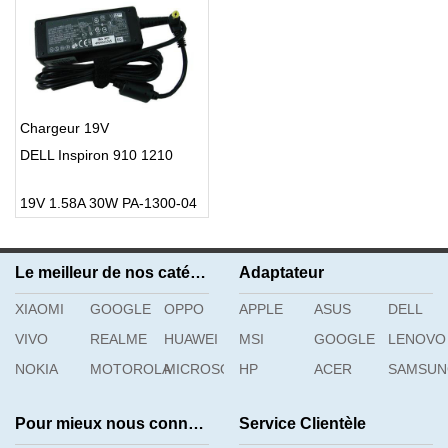
Chargeur 19V
DELL Inspiron 910 1210
19V 1.58A 30W PA-1300-04
Le meilleur de nos catégories
Adaptateur
XIAOMI
GOOGLE
OPPO
APPLE
ASUS
DELL
VIVO
REALME
HUAWEI
MSI
GOOGLE
LENOVO
NOKIA
MOTOROLA
MICROSOFT
HP
ACER
SAMSU
Pour mieux nous connaître
Service Clientèle