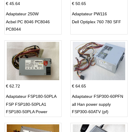
€ 45.64
€ 50.65
Adaptateur 250W
Adaptateur PW116
Acbel PC 8046 PC8046
Dell Optiplex 760 780 SFF
PC8044
€ 62.72
€ 64.65
Adaptateur FSP180-50PLA
Adaptateur FSP300-60PFN
FSP FSP180-50PLA1
all Han power supply
FSP180-50PLA Power
FSP300-60ATV (pf)
Supply 220w