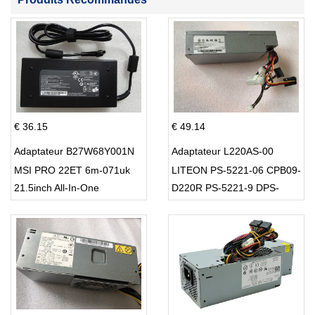
€ 36.15
€ 49.14
Adaptateur B27W68Y001N
Adaptateur L220AS-00
MSI PRO 22ET 6m-071uk
LITEON PS-5221-06 CPB09-
21.5inch All-In-One
D220R PS-5221-9 DPS-
220UB-A