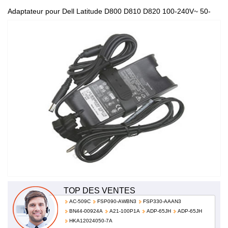
Adaptateur pour Dell Latitude D800 D810 D820 100-240V~ 50-
60Hz 1.5A HA65NS-00 PA-12
TOP DES VENTES
AC-509C
FSP090-AWBN3
FSP330-AAAN3
BN44-00924A
A21-100P1A
ADP-65JH
ADP-65JH
HKA12024050-7A