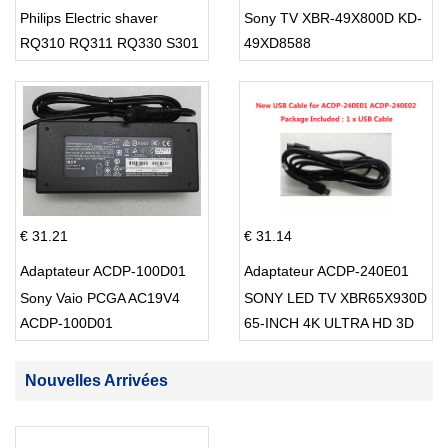
Philips Electric shaver
Sony TV XBR-49X800D KD-
RQ310 RQ311 RQ330 S301
49XD8588
S512
€ 31.21
€ 31.14
Adaptateur ACDP-100D01
Adaptateur ACDP-240E01
Sony Vaio PCGA AC19V4
SONY LED TV XBR65X930D
ACDP-100D01
65-INCH 4K ULTRA HD 3D
SMART TV USB Cable
Nouvelles Arrivées