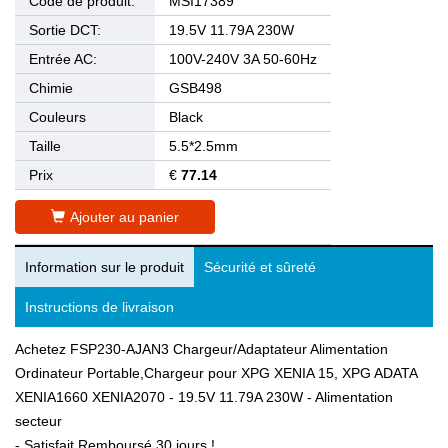
Code de produit:
MSI17389
Sortie DCT:
19.5V 11.79A 230W
Entrée AC:
100V-240V 3A 50-60Hz
Chimie
GSB498
Couleurs
Black
Taille
5.5*2.5mm
Prix
€
77.14
Ajouter au panier
Information sur le produit
Sécurité et sûreté
Instructions de livraison
Achetez FSP230-AJAN3 Chargeur/Adaptateur Alimentation
Ordinateur Portable,Chargeur pour XPG XENIA 15, XPG ADATA
XENIA1660 XENIA2070 - 19.5V 11.79A 230W - Alimentation
secteur
- Satisfait Remboursé 30 jours !