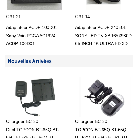
€ 31.21
€ 31.14
Adaptateur ACDP-100D01
Adaptateur ACDP-240E01
Sony Vaio PCGA AC19V4
SONY LED TV XBR65X930D
ACDP-100D01
65-INCH 4K ULTRA HD 3D
SMART TV USB Cable
Nouvelles Arrivées
Chargeur BC-30
Chargeur BC-30
Dual TOPCON BT-65Q BT-
TOPCON BT-65Q BT-65Q
65Q BT-62Q BT-66Q BT-
BT-62Q BT-66Q BT-61Q BT-