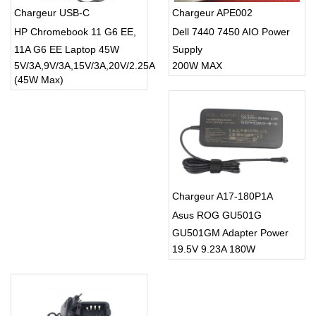
Chargeur USB-C
Chargeur APE002
HP Chromebook 11 G6 EE,
Dell 7440 7450 AIO Power
11A G6 EE Laptop 45W
Supply
5V/3A,9V/3A,15V/3A,20V/2.25A
200W MAX
(45W Max)
Chargeur A17-180P1A
Asus ROG GU501G
GU501GM Adapter Power
19.5V 9.23A 180W
Supply