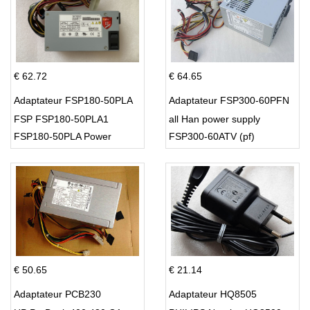
€ 62.72
€ 64.65
Adaptateur FSP180-50PLA
Adaptateur FSP300-60PFN
FSP FSP180-50PLA1
all Han power supply
FSP180-50PLA Power
FSP300-60ATV (pf)
Supply 220w
€ 50.65
€ 21.14
Adaptateur PCB230
Adaptateur HQ8505