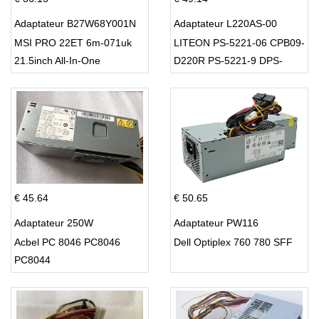
Adaptateur B27W68Y001N
Adaptateur L220AS-00
MSI PRO 22ET 6m-071uk
LITEON PS-5221-06 CPB09-
21.5inch All-In-One
D220R PS-5221-9 DPS-
220UB-A
€ 45.64
€ 50.65
Adaptateur 250W
Adaptateur PW116
Acbel PC 8046 PC8046
Dell Optiplex 760 780 SFF
PC8044