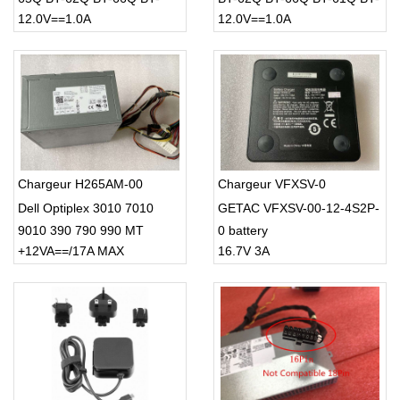
12.0V==1.0A
12.0V==1.0A
61Q BT-60Q
60Q
Chargeur H265AM-00
Chargeur VFXSV-0
Dell Optiplex 3010 7010
GETAC VFXSV-00-12-4S2P-
9010 390 790 990 MT
0 battery
+12VA==/17A MAX
16.7V 3A