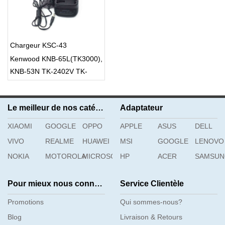
Chargeur KSC-43
Kenwood KNB-65L(TK3000),
KNB-53N TK-2402V TK-
3207G Radios
Le meilleur de nos catégories
Adaptateur
XIAOMI
GOOGLE
OPPO
APPLE
ASUS
DELL
VIVO
REALME
HUAWEI
MSI
GOOGLE
LENOVO
NOKIA
MOTOROLA
MICROSOFT
HP
ACER
SAMSU
Pour mieux nous connaître
Service Clientèle
Promotions
Qui sommes-nous?
Blog
Livraison & Retours