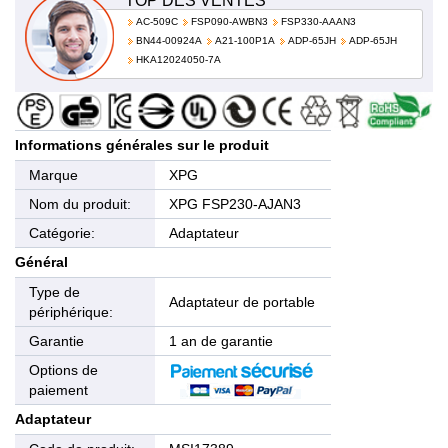
TOP DES VENTES
AC-509C
FSP090-AWBN3
FSP330-AAAN3
BN44-00924A
A21-100P1A
ADP-65JH
ADP-65JH
HKA12024050-7A
Informations générales sur le produit
Marque
XPG
Nom du produit:
XPG FSP230-AJAN3
Catégorie:
Adaptateur
Général
Type de
Adaptateur de portable
périphérique:
Garantie
1 an de garantie
Options de
paiement
Adaptateur