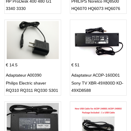
HP ProDesk 400 480 G1
PHILIPS Norelco HQ8500
3340 3330
HQ6070 HQ6073 HQ6076
PT860 HQ8
€ 14.5
€ 51
Adaptateur A00390
Adaptateur ACDP-160D01
Philips Electric shaver
Sony TV XBR-49X800D KD-
RQ310 RQ311 RQ330 S301
49XD8588
S512