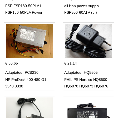
FSP FSP180-50PLA1
all Han power supply
FSP180-50PLA Power
FSP300-60ATV (pf)
Supply 220w
€ 50.65
€ 21.14
Adaptateur PCB230
Adaptateur HQ8505
HP ProDesk 400 480 G1
PHILIPS Norelco HQ8500
3340 3330
HQ6070 HQ6073 HQ6076
PT860 HQ8