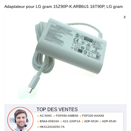
Adaptateur pour LG gram 15Z90P-K.ARB6U1 16T90P, LG gram
15Z90Q 16Z90Q 17Z90Q16Z95PD série 100-240V 1.6A 50-60Hz
(for worldwide use) EAY65895901 ADT-65DSU-D03-2
TOP DES VENTES
AC-509C
FSP090-AWBN3
FSP330-AAAN3
BN44-00924A
A21-100P1A
ADP-65JH
ADP-65JH
HKA12024050-7A