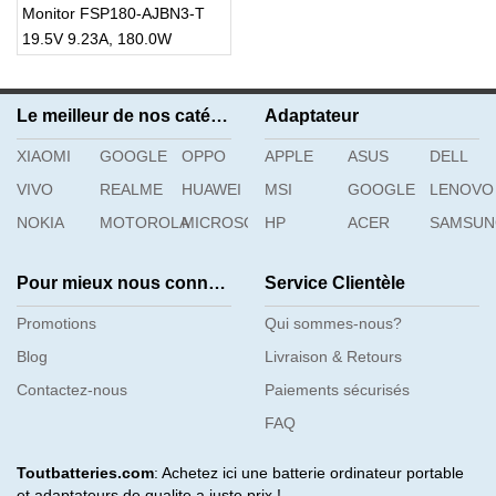
Monitor FSP180-AJBN3-T
19.5V 9.23A, 180.0W
180W AC Adapter
Le meilleur de nos catégories
Adaptateur
XIAOMI
GOOGLE
OPPO
APPLE
ASUS
DELL
VIVO
REALME
HUAWEI
MSI
GOOGLE
LENOVO
NOKIA
MOTOROLA
MICROSOFT
HP
ACER
SAMSU
Pour mieux nous connaître
Service Clientèle
Promotions
Qui sommes-nous?
Blog
Livraison & Retours
Contactez-nous
Paiements sécurisés
FAQ
Toutbatteries.com
: Achetez ici une batterie ordinateur portable
et adaptateurs de qualite a juste prix !