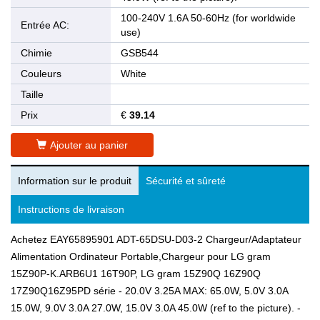
100-240V 1.6A 50-60Hz (for worldwide
Entrée AC:
use)
Chimie
GSB544
Couleurs
White
Taille
Prix
€
39.14
Ajouter au panier
Information sur le produit
Sécurité et sûreté
Instructions de livraison
Achetez EAY65895901 ADT-65DSU-D03-2 Chargeur/Adaptateur
Alimentation Ordinateur Portable,Chargeur pour LG gram
15Z90P-K.ARB6U1 16T90P, LG gram 15Z90Q 16Z90Q
17Z90Q16Z95PD série - 20.0V 3.25A MAX: 65.0W, 5.0V 3.0A
15.0W, 9.0V 3.0A 27.0W, 15.0V 3.0A 45.0W (ref to the picture). -