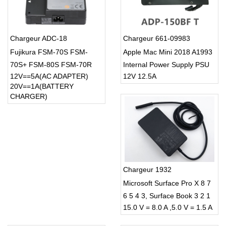
Chargeur ADC-18
Chargeur 661-09983
Fujikura FSM-70S FSM-
Apple Mac Mini 2018 A1993
70S+ FSM-80S FSM-70R
Internal Power Supply PSU
12V==5A(AC ADAPTER)
12V 12.5A
FSM-70R+ fusion splicer
20V==1A(BATTERY
CHARGER)
Chargeur 1932
Microsoft Surface Pro X 8 7
6 5 4 3, Surface Book 3 2 1
15.0 V = 8.0 A ,5.0 V = 1.5 A