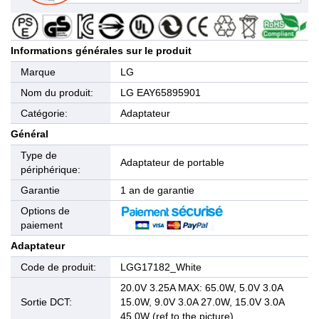
Informations générales sur le produit
Marque
LG
Nom du produit:
LG EAY65895901
Catégorie:
Adaptateur
Général
Type de
Adaptateur de portable
périphérique:
Garantie
1 an de garantie
Options de
paiement
Adaptateur
Code de produit:
LGG17182_White
20.0V 3.25A MAX: 65.0W, 5.0V 3.0A
Sortie DCT:
15.0W, 9.0V 3.0A 27.0W, 15.0V 3.0A
45.0W (ref to the picture).