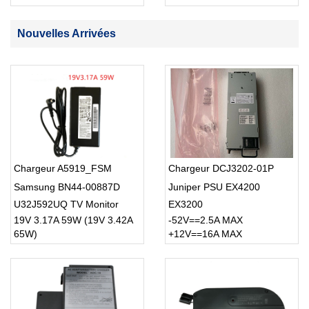
SMART TV USB Cable
Nouvelles Arrivées
Chargeur A5919_FSM
Chargeur DCJ3202-01P
Samsung BN44-00887D
Juniper PSU EX4200
U32J592UQ TV Monitor
EX3200
19V 3.17A 59W (19V 3.42A
-52V==2.5A MAX
65W)
+12V==16A MAX