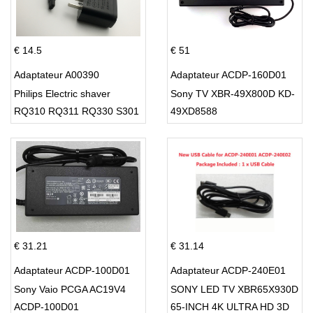
€ 14.5
€ 51
Adaptateur A00390
Adaptateur ACDP-160D01
Philips Electric shaver
Sony TV XBR-49X800D KD-
RQ310 RQ311 RQ330 S301
49XD8588
S512
€ 31.21
€ 31.14
Adaptateur ACDP-100D01
Adaptateur ACDP-240E01
Sony Vaio PCGA AC19V4
SONY LED TV XBR65X930D
ACDP-100D01
65-INCH 4K ULTRA HD 3D