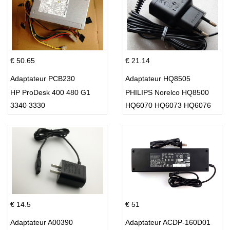
€ 50.65
€ 21.14
Adaptateur PCB230
Adaptateur HQ8505
HP ProDesk 400 480 G1
PHILIPS Norelco HQ8500
3340 3330
HQ6070 HQ6073 HQ6076
PT860 HQ8
€ 14.5
€ 51
Adaptateur A00390
Adaptateur ACDP-160D01