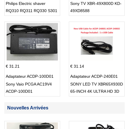
Philips Electric shaver
Sony TV XBR-49X800D KD-
RQ310 RQ311 RQ330 S301
49XD8588
S512
€ 31.21
€ 31.14
Adaptateur ACDP-100D01
Adaptateur ACDP-240E01
Sony Vaio PCGA AC19V4
SONY LED TV XBR65X930D
ACDP-100D01
65-INCH 4K ULTRA HD 3D
SMART TV USB Cable
Nouvelles Arrivées