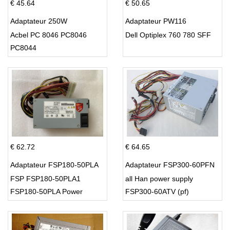
€ 45.64
€ 50.65
Adaptateur 250W
Adaptateur PW116
Acbel PC 8046 PC8046
Dell Optiplex 760 780 SFF
PC8044
€ 62.72
€ 64.65
Adaptateur FSP180-50PLA
Adaptateur FSP300-60PFN
FSP FSP180-50PLA1
all Han power supply
FSP180-50PLA Power
FSP300-60ATV (pf)
Supply 220w