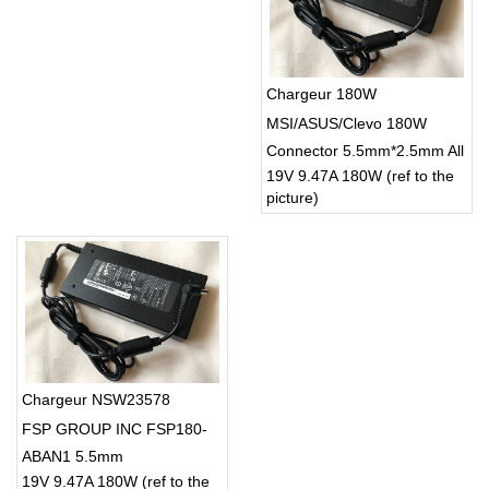
Chargeur 180W
MSI/ASUS/Clevo 180W
Connector 5.5mm*2.5mm All
19V 9.47A 180W (ref to the
Series Gaming
picture)
Laptop/Notebook
Chargeur NSW23578
FSP GROUP INC FSP180-
ABAN1 5.5mm
19V 9.47A 180W (ref to the