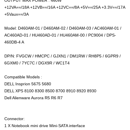
OUTPUT MAX POWER : 460W
+12VA==/18A +12VB==/16A +12VC==/8A +5V==/25A +3.3V==/17A
+5Vaux==/3A
Model: D460AM-01 / D460AM-02 / D460AM-03 / AC460AM-01 /
AC460AD-01 / HU460AD-01 / HU460AM-00 / PC9004 / DPS-
460DB-4 A
DP/N: FVGCW / HMCPC / GJXN1 / DM1RW / RH8P5 / 6GPR9 /
6GXM0 / 7YC7C / DGX9R / WC1T4
Compatible Models :
DELL Insprion 5675 5680
DELL XPS 8100 8300 8500 8700 8910 8920 8930
Dell Alienware Aurora R5 R6 R7
Connector:
1 X Notebook mini drive Mini-SATA interface