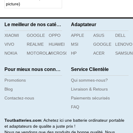
picture)
Le meilleur de nos catégories
Adaptateur
XIAOMI
GOOGLE
OPPO
APPLE
ASUS
DELL
VIVO
REALME
HUAWEI
MSI
GOOGLE
LENOVO
NOKIA
MOTOROLA
MICROSOFT
HP
ACER
SAMSU
Pour mieux nous connaître
Service Clientèle
Promotions
Qui sommes-nous?
Blog
Livraison & Retours
Contactez-nous
Paiements sécurisés
FAQ
Toutbatteries.com
: Achetez ici une batterie ordinateur portable
et adaptateurs de qualite a juste prix !
Nous ne vendons que des produits de bonne qualité. Nous