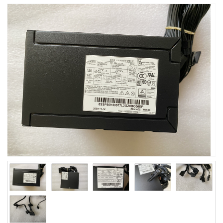
50-60Hz DPS-460DB-15 GJXN1 0GJXN1