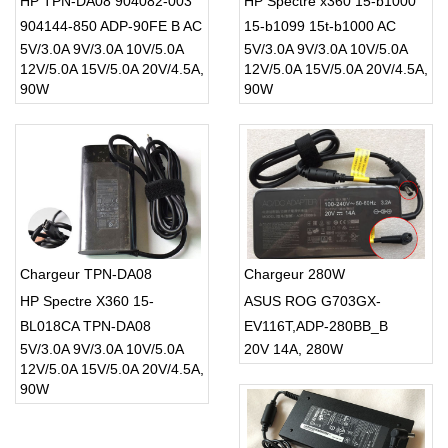
HP TPN-DA08 904082-003
HP Spectre x360 15-b1000
904144-850 ADP-90FE B AC
15-b1099 15t-b1000 AC
5V/3.0A 9V/3.0A 10V/5.0A
5V/3.0A 9V/3.0A 10V/5.0A
ADAPTER
Adapter
12V/5.0A 15V/5.0A 20V/4.5A,
12V/5.0A 15V/5.0A 20V/4.5A,
90W
90W
Chargeur TPN-DA08
Chargeur 280W
HP Spectre X360 15-
ASUS ROG G703GX-
BL018CA TPN-DA08
EV116T,ADP-280BB_B
5V/3.0A 9V/3.0A 10V/5.0A
20V 14A, 280W
904144-850
12V/5.0A 15V/5.0A 20V/4.5A,
90W