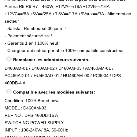
Aurora R5 R6 R7 - 460W; +12VA==/18A +12VB==/16A
+12VC==/8A +5V==/25A +3.3V==/17A +5Vaux==/3A - Alimentation
secteur
- Satisfait Remboursé 30 jours !
- Paiement sécurisé ssl !
- Garantis 1 an ! 100% neuf !
- Chargeur ordinateur portable 100% compatible constructeur.
Remplacer les adaptateurs suivants:
D460AM-01 / D460AM-02 / D460AM-03 / AC460AM-01 /
AC460AD-01 / HU460AD-01 / HU460AM-00 / PC9004 / DPS-
460DB-4 A
Compatible avec les modèles suivants:
Condition: 100% Brand new
MODEL : D460AM-03
REF NO : DPS-460DB-15 A
SWITCHING POWER SUPPLY
INPUT : 100-240V-/ 8A, 50-60Hz