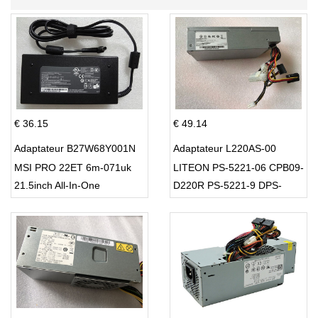
€ 36.15
€ 49.14
Adaptateur B27W68Y001N
Adaptateur L220AS-00
MSI PRO 22ET 6m-071uk
LITEON PS-5221-06 CPB09-
21.5inch All-In-One
D220R PS-5221-9 DPS-
220UB-A