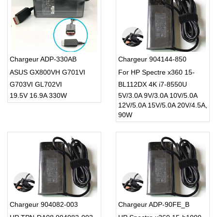
Chargeur ADP-330AB
Chargeur 904144-850
ASUS GX800VH G701VI
For HP Spectre x360 15-
G703VI GL702VI
BL112DX 4K i7-8550U
19.5V 16.9A 330W
5V/3.0A 9V/3.0A 10V/5.0A
W/GTX1080 SLI GTX1080
15.6inch
12V/5.0A 15V/5.0A 20V/4.5A,
AC Charger
90W
Chargeur 904082-003
Chargeur ADP-90FE_B