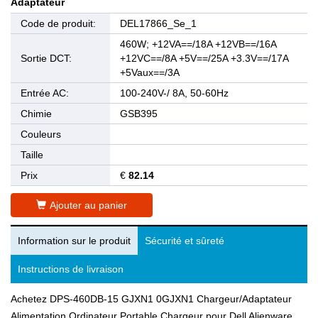
Adaptateur
Code de produit:
DEL17866_Se_1
460W; +12VA==/18A +12VB==/16A
Sortie DCT:
+12VC==/8A +5V==/25A +3.3V==/17A
+5Vaux==/3A
Entrée AC:
100-240V-/ 8A, 50-60Hz
Chimie
GSB395
Couleurs
Taille
Prix
€
82.14
Ajouter au panier
Information sur le produit
Sécurité et sûreté
Instructions de livraison
Achetez DPS-460DB-15 GJXN1 0GJXN1 Chargeur/Adaptateur
Alimentation Ordinateur Portable,Chargeur pour Dell Alienware