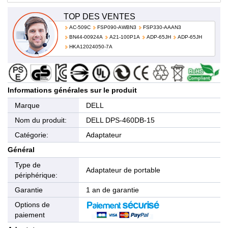
TOP DES VENTES
AC-509C
FSP090-AWBN3
FSP330-AAAN3
BN44-00924A
A21-100P1A
ADP-65JH
ADP-65JH
HKA12024050-7A
Informations générales sur le produit
Marque
DELL
Nom du produit:
DELL DPS-460DB-15
Catégorie:
Adaptateur
Général
Type de
Adaptateur de portable
périphérique:
Garantie
1 an de garantie
Options de
paiement