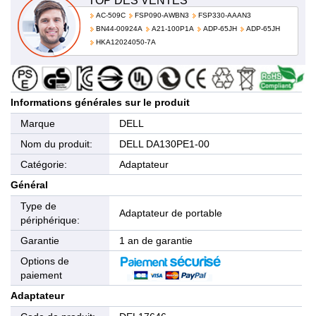
TOP DES VENTES
AC-509C
FSP090-AWBN3
FSP330-AAAN3
BN44-00924A
A21-100P1A
ADP-65JH
ADP-65JH
HKA12024050-7A
Informations générales sur le produit
Marque
DELL
Nom du produit:
DELL DA130PE1-00
Catégorie:
Adaptateur
Général
Type de
Adaptateur de portable
périphérique:
Garantie
1 an de garantie
Options de
paiement
Adaptateur