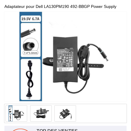
Adaptateur pour Dell LA130PM190 492-BBGP Power Supply
Charger 100-240V 50-60Hz (for worldwide use) DA130PE1-00
LA130PM121 X7329 CM161 PA-4E PA-13 FA130PE1-00 9Y819
K5294 NADP-130AB PA-1131-02D 310-4180 D1078 HP-
AD130B13P TC887 W1828 09Y819 0W1828 310-6580 9Y8193
0K5294