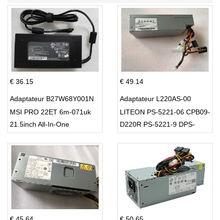
€ 36.15
€ 49.14
Adaptateur B27W68Y001N
Adaptateur L220AS-00
MSI PRO 22ET 6m-071uk
LITEON PS-5221-06 CPB09-
21.5inch All-In-One
D220R PS-5221-9 DPS-
220UB-A
€ 45.64
€ 50.65