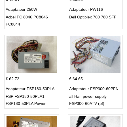
Adaptateur 250W
Adaptateur PW116
Acbel PC 8046 PC8046
Dell Optiplex 760 780 SFF
PC8044
€ 62.72
€ 64.65
Adaptateur FSP180-50PLA
Adaptateur FSP300-60PFN
FSP FSP180-50PLA1
all Han power supply
FSP180-50PLA Power
FSP300-60ATV (pf)
Supply 220w