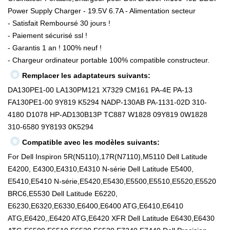
Power Supply Charger - 19.5V 6.7A - Alimentation secteur
- Satisfait Remboursé 30 jours !
- Paiement sécurisé ssl !
- Garantis 1 an ! 100% neuf !
- Chargeur ordinateur portable 100% compatible constructeur.
Remplacer les adaptateurs suivants:
DA130PE1-00 LA130PM121 X7329 CM161 PA-4E PA-13
FA130PE1-00 9Y819 K5294 NADP-130AB PA-1131-02D 310-
4180 D1078 HP-AD130B13P TC887 W1828 09Y819 0W1828
310-6580 9Y8193 0K5294
Compatible avec les modèles suivants:
For Dell Inspiron 5R(N5110),17R(N7110),M5110 Dell Latitude
E4200, E4300,E4310,E4310 N-série Dell Latitude E5400,
E5410,E5410 N-série,E5420,E5430,E5500,E5510,E5520,E5520
BRC6,E5530 Dell Latitude E6220,
E6230,E6320,E6330,E6400,E6400 ATG,E6410,E6410
ATG,E6420,,E6420 ATG,E6420 XFR Dell Latitude E6430,E6430