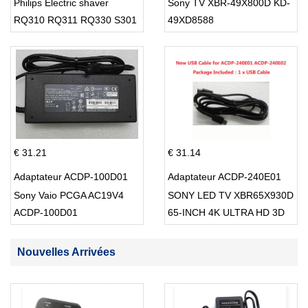
Philips Electric shaver
Sony TV XBR-49X800D KD-
RQ310 RQ311 RQ330 S301
49XD8588
S512
€ 31.21
€ 31.14
Adaptateur ACDP-100D01
Adaptateur ACDP-240E01
Sony Vaio PCGA AC19V4
SONY LED TV XBR65X930D
ACDP-100D01
65-INCH 4K ULTRA HD 3D
SMART TV USB Cable
Nouvelles Arrivées