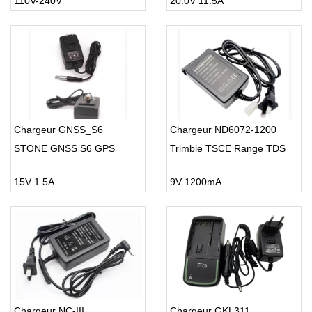
110V-240V
20.0V 11.5A
Chargeur GNSS_S6
Chargeur ND6072-1200
STONE GNSS S6 GPS
Trimble TSCE Range TDS
15V 1.5A
9V 1200mA
Chargeur NC-III
Chargeur GKL311