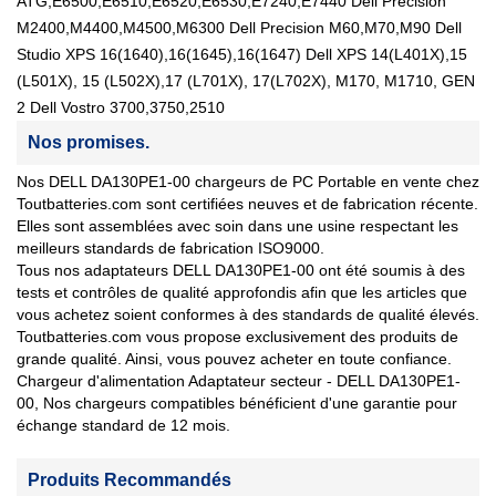
ATG,E6500,E6510,E6520,E6530,E7240,E7440 Dell Precision
M2400,M4400,M4500,M6300 Dell Precision M60,M70,M90 Dell
Studio XPS 16(1640),16(1645),16(1647) Dell XPS 14(L401X),15
(L501X), 15 (L502X),17 (L701X), 17(L702X), M170, M1710, GEN
2 Dell Vostro 3700,3750,2510
Nos promises.
Nos DELL DA130PE1-00 chargeurs de PC Portable en vente chez
Toutbatteries.com sont certifiées neuves et de fabrication récente.
Elles sont assemblées avec soin dans une usine respectant les
meilleurs standards de fabrication ISO9000.
Tous nos adaptateurs DELL DA130PE1-00 ont été soumis à des
tests et contrôles de qualité approfondis afin que les articles que
vous achetez soient conformes à des standards de qualité élevés.
Toutbatteries.com vous propose exclusivement des produits de
grande qualité. Ainsi, vous pouvez acheter en toute confiance.
Chargeur d'alimentation Adaptateur secteur - DELL DA130PE1-
00, Nos chargeurs compatibles bénéficient d'une garantie pour
échange standard de 12 mois.
Produits Recommandés