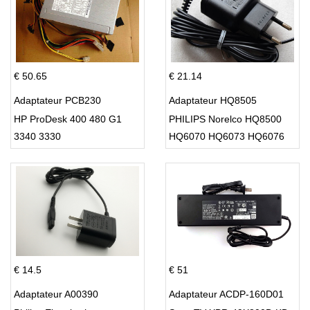
€ 50.65
€ 21.14
Adaptateur PCB230
Adaptateur HQ8505
HP ProDesk 400 480 G1
PHILIPS Norelco HQ8500
3340 3330
HQ6070 HQ6073 HQ6076
PT860 HQ8
€ 14.5
€ 51
Adaptateur A00390
Adaptateur ACDP-160D01