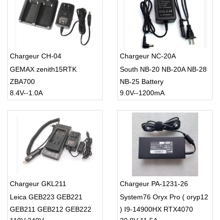
Chargeur CH-04
Chargeur NC-20A
GEMAX zenith15RTK
South NB-20 NB-20A NB-28
ZBA700
NB-25 Battery
8.4V--1.0A
9.0V--1200mA
Chargeur GKL211
Chargeur PA-1231-26
Leica GEB223 GEB221
System76 Oryx Pro ( oryp12
GEB211 GEB212 GEB222
) I9-14900HX RTX4070