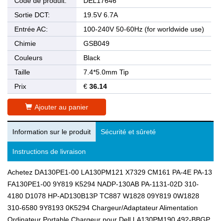
Code de produit:
DEL17646
Sortie DCT:
19.5V 6.7A
Entrée AC:
100-240V 50-60Hz (for worldwide use)
Chimie
GSB049
Couleurs
Black
Taille
7.4*5.0mm Tip
Prix
€
36.14
Ajouter au panier
Information sur le produit
Sécurité et sûreté
Instructions de livraison
Achetez DA130PE1-00 LA130PM121 X7329 CM161 PA-4E PA-13
FA130PE1-00 9Y819 K5294 NADP-130AB PA-1131-02D 310-
4180 D1078 HP-AD130B13P TC887 W1828 09Y819 0W1828
310-6580 9Y8193 0K5294 Chargeur/Adaptateur Alimentation
Ordinateur Portable,Chargeur pour Dell LA130PM190 492-BBGP