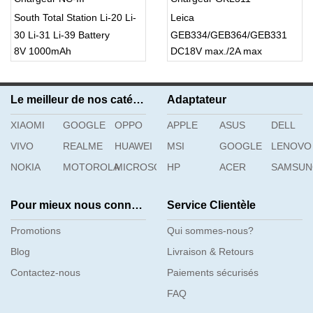
South Total Station Li-20 Li-
Leica
30 Li-31 Li-39 Battery
GEB334/GEB364/GEB331
8V 1000mAh
DC18V max./2A max
Total Station
Le meilleur de nos catégories
Adaptateur
XIAOMI
GOOGLE
OPPO
APPLE
ASUS
DELL
VIVO
REALME
HUAWEI
MSI
GOOGLE
LENOVO
NOKIA
MOTOROLA
MICROSOFT
HP
ACER
SAMSU
Pour mieux nous connaître
Service Clientèle
Promotions
Qui sommes-nous?
Blog
Livraison & Retours
Contactez-nous
Paiements sécurisés
FAQ