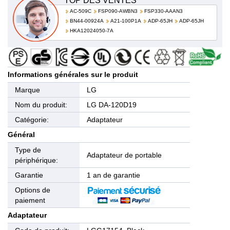
TOP DES VENTES
AC-509C
FSP090-AWBN3
FSP330-AAAN3
BN44-00924A
A21-100P1A
ADP-65JH
ADP-65JH
HKA12024050-7A
Informations générales sur le produit
Marque
LG
Nom du produit:
LG DA-120D19
Catégorie:
Adaptateur
Général
Type de
Adaptateur de portable
périphérique:
Garantie
1 an de garantie
Options de
paiement
Adaptateur