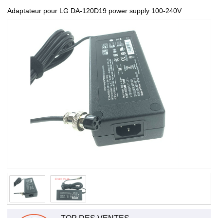
Adaptateur pour LG DA-120D19 power supply 100-240V
~50/60HZ 1.8-0.7A DA-120D19