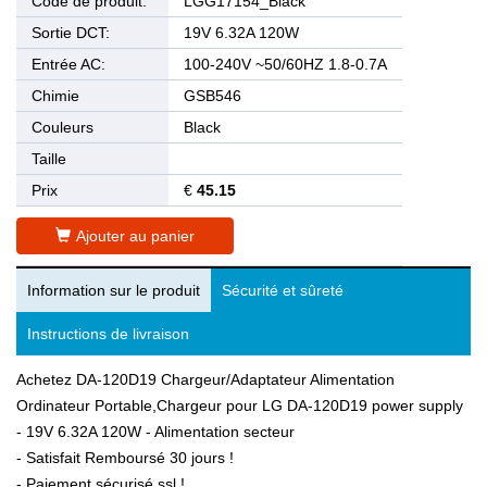
Code de produit:
LGG17154_Black
Sortie DCT:
19V 6.32A 120W
Entrée AC:
100-240V ~50/60HZ 1.8-0.7A
Chimie
GSB546
Couleurs
Black
Taille
Prix
€
45.15
Ajouter au panier
Information sur le produit
Sécurité et sûreté
Instructions de livraison
Achetez DA-120D19 Chargeur/Adaptateur Alimentation
Ordinateur Portable,Chargeur pour LG DA-120D19 power supply
- 19V 6.32A 120W - Alimentation secteur
- Satisfait Remboursé 30 jours !
- Paiement sécurisé ssl !