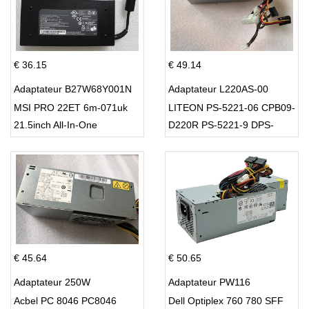
€ 36.15
€ 49.14
Adaptateur B27W68Y001N
Adaptateur L220AS-00
MSI PRO 22ET 6m-071uk
LITEON PS-5221-06 CPB09-
21.5inch All-In-One
D220R PS-5221-9 DPS-
220UB-A
€ 45.64
€ 50.65
Adaptateur 250W
Adaptateur PW116
Acbel PC 8046 PC8046
Dell Optiplex 760 780 SFF