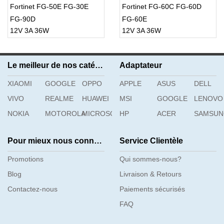
Fortinet FG-50E FG-30E
Fortinet FG-60C FG-60D
FG-90D
FG-60E
12V 3A 36W
12V 3A 36W
Le meilleur de nos catégories
Adaptateur
XIAOMI
GOOGLE
OPPO
APPLE
ASUS
DELL
VIVO
REALME
HUAWEI
MSI
GOOGLE
LENOVO
NOKIA
MOTOROLA
MICROSOFT
HP
ACER
SAMSU
Pour mieux nous connaître
Service Clientèle
Promotions
Qui sommes-nous?
Blog
Livraison & Retours
Contactez-nous
Paiements sécurisés
FAQ