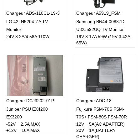
Chargeur ADS-110CL-19-3
Chargeur A5919_FSM
LG 42LN5204-ZA TV
Samsung BN44-00887D
Monitor
U32J592UQ TV Monitor
24V 3.2A/4.58A 110W
19V 3.17A 59W (19V 3.42A
65W)
Chargeur DCJ3202-01P
Chargeur ADC-18
Juniper PSU EX4200
Fujikura FSM-70S FSM-
EX3200
70S+ FSM-80S FSM-70R
-52V==2.5A MAX
12V==5A(AC ADAPTER)
FSM-70R+ fusion splicer
+12V==16A MAX
20V==1A(BATTERY
CHARGER)