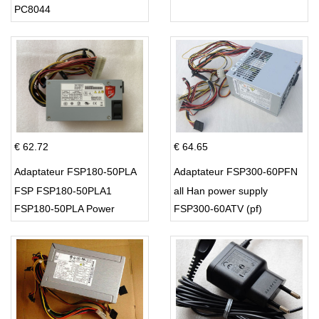
PC8044
€ 62.72
€ 64.65
Adaptateur FSP180-50PLA
Adaptateur FSP300-60PFN
FSP FSP180-50PLA1
all Han power supply
FSP180-50PLA Power
FSP300-60ATV (pf)
Supply 220w