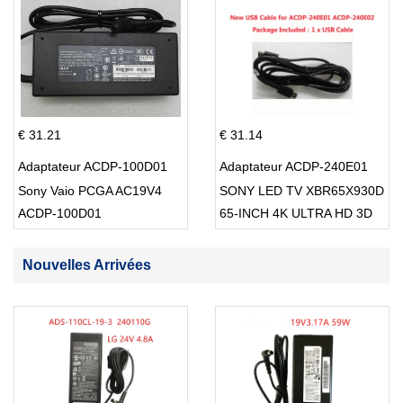
€ 31.21
€ 31.14
Adaptateur ACDP-100D01
Adaptateur ACDP-240E01
Sony Vaio PCGA AC19V4
SONY LED TV XBR65X930D
ACDP-100D01
65-INCH 4K ULTRA HD 3D
SMART TV USB Cable
Nouvelles Arrivées