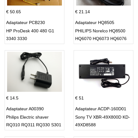
€ 50.65
€ 21.14
Adaptateur PCB230
Adaptateur HQ8505
HP ProDesk 400 480 G1
PHILIPS Norelco HQ8500
3340 3330
HQ6070 HQ6073 HQ6076
PT860 HQ8
€ 14.5
€ 51
Adaptateur A00390
Adaptateur ACDP-160D01
Philips Electric shaver
Sony TV XBR-49X800D KD-
RQ310 RQ311 RQ330 S301
49XD8588
S512