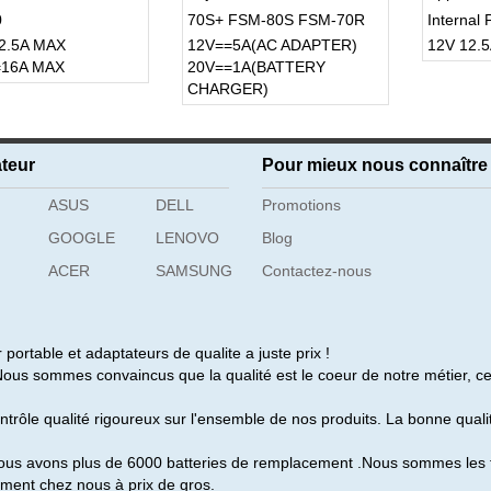
0
70S+ FSM-80S FSM-70R
Internal
2.5A MAX
12V==5A(AC ADAPTER)
12V 12.
FSM-70R+ fusion splicer
=16A MAX
20V==1A(BATTERY
CHARGER)
teur
Pour mieux nous connaître
ASUS
DELL
Promotions
GOOGLE
LENOVO
Blog
ACER
SAMSUNG
Contactez-nous
r portable et adaptateurs de qualite a juste prix !
us sommes convaincus que la qualité est le coeur de notre métier, ce
ntrôle qualité rigoureux sur l'ensemble de nos produits. La bonne qual
ous avons plus de 6000 batteries de remplacement .Nous sommes les fo
ment chez nous à prix de gros.