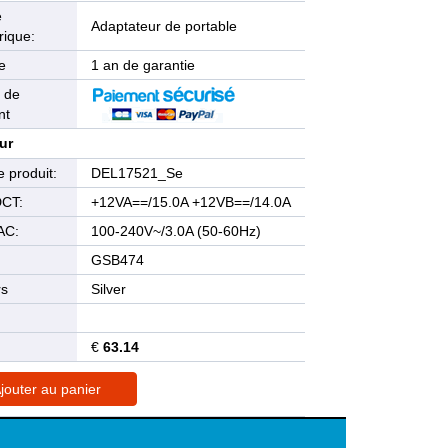
e
Adaptateur de portable
rique:
e
1 an de garantie
 de
nt
ur
 produit:
DEL17521_Se
DCT:
+12VA==/15.0A +12VB==/14.0A
AC:
100-240V~/3.0A (50-60Hz)
GSB474
rs
Silver
€
63.14
jouter au panier