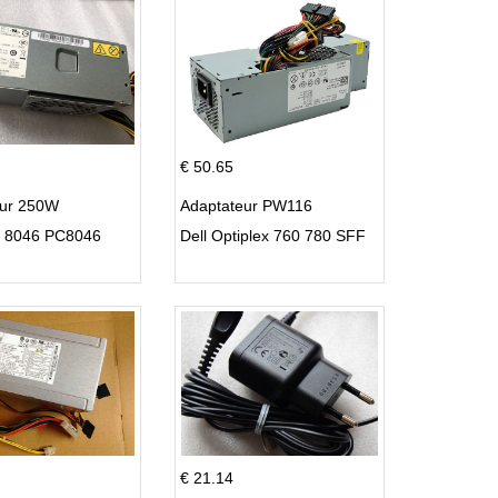
€ 50.65
eur 250W
Adaptateur PW116
C 8046 PC8046
Dell Optiplex 760 780 SFF
€ 21.14