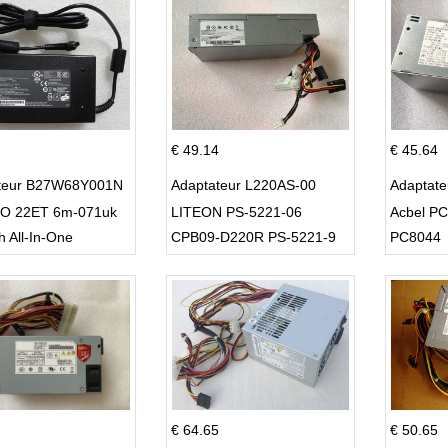
€ 49.14
€ 45.64
teur B27W68Y001N
Adaptateur L220AS-00
Adaptat
O 22ET 6m-071uk
LITEON PS-5221-06
Acbel P
h All-In-One
CPB09-D220R PS-5221-9
PC8044
DPS-220UB-A
€ 64.65
€ 50.65