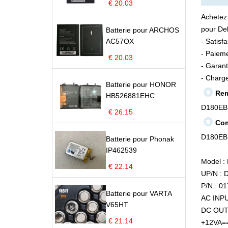
€ 20.03
Achetez
pour De
Batterie pour ARCHOS
AC57OX
- Satisf
- Paieme
€ 20.03
- Garant
- Charge
Batterie pour HONOR
Rem
HB526881EHC
D180EB
€ 26.15
Com
D180EBS
Batterie pour Phonak
IP462539
Model :
€ 22.14
UP/N : 
P/N : 0
Batterie pour VARTA
AC INPU
V65HT
DC OUT
€ 21.14
+12VA==