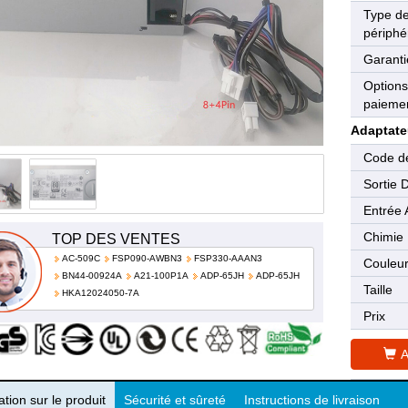
Type d
périphé
Garanti
Options
paieme
Adaptate
Code de
Sortie 
Entrée 
Chimie
TOP DES VENTES
AC-509C
FSP090-AWBN3
FSP330-AAAN3
Couleu
BN44-00924A
A21-100P1A
ADP-65JH
ADP-65JH
Taille
HKA12024050-7A
Prix
A
tion sur le produit
Sécurité et sûreté
Instructions de livraison