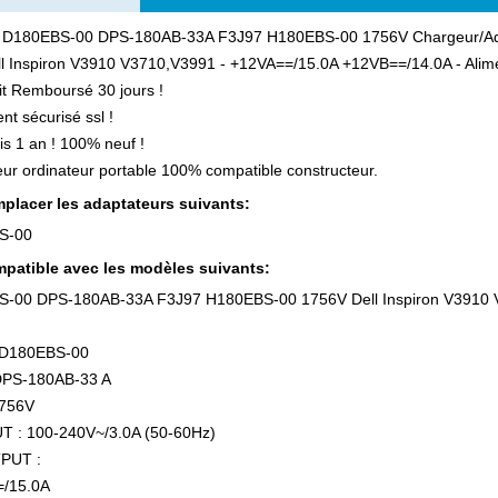
 D180EBS-00 DPS-180AB-33A F3J97 H180EBS-00 1756V Chargeur/Adapt
ll Inspiron V3910 V3710,V3991 - +12VA==/15.0A +12VB==/14.0A - Alime
ait Remboursé 30 jours !
nt sécurisé ssl !
is 1 an ! 100% neuf !
ur ordinateur portable 100% compatible constructeur.
placer les adaptateurs suivants:
S-00
patible avec les modèles suivants:
-00 DPS-180AB-33A F3J97 H180EBS-00 1756V Dell Inspiron V3910
 D180EBS-00
DPS-180AB-33 A
1756V
T : 100-240V~/3.0A (50-60Hz)
PUT :
/15.0A