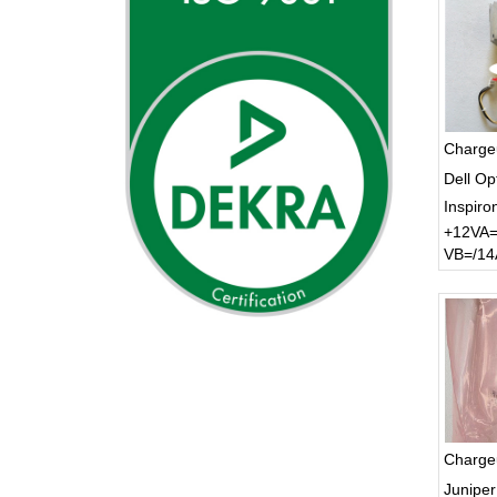
Charge
Dell Op
Inspiro
+12VA=
VB=/14
Charge
Junipe