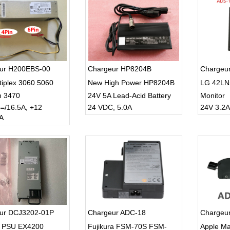
ur H200EBS-00
Chargeur HP8204B
Chargeu
tiplex 3060 5060
New High Power HP8204B
LG 42LN
n 3470
24V 5A Lead-Acid Battery
Monitor
=/16.5A, +12
24 VDC, 5.0A
24V 3.2
Charger incl. 3-Pin Power
A
Cord
ur DCJ3202-01P
Chargeur ADC-18
Chargeu
r PSU EX4200
Fujikura FSM-70S FSM-
Apple Ma