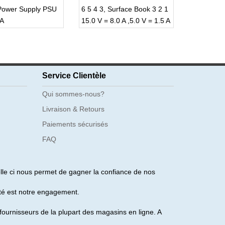
 Power Supply PSU
6 5 4 3, Surface Book 3 2 1
5A
15.0 V = 8.0 A ,5.0 V = 1.5 A
Service Clientèle
Qui sommes-nous?
Livraison & Retours
Paiements sécurisés
FAQ
lle ci nous permet de gagner la confiance de nos
ité est notre engagement.
urnisseurs de la plupart des magasins en ligne. A