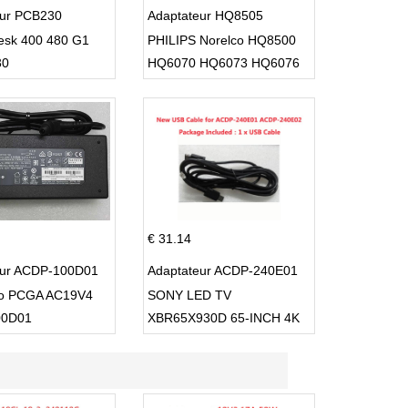
eur PCB230
Adaptateur HQ8505
esk 400 480 G1
PHILIPS Norelco HQ8500
30
HQ6070 HQ6073 HQ6076
PT860 HQ8
€ 31.14
eur ACDP-100D01
Adaptateur ACDP-240E01
io PCGA AC19V4
SONY LED TV
00D01
XBR65X930D 65-INCH 4K
ULTRA HD 3D SMART TV
USB Cable