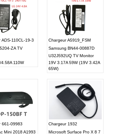
r ADS-110CL-19-3
Chargeur A5919_FSM
5204-ZA TV
Samsung BN44-00887D
U32J592UQ TV Monitor
A/4.58A 110W
19V 3.17A 59W (19V 3.42A
65W)
r 661-09983
Chargeur 1932
c Mini 2018 A1993
Microsoft Surface Pro X 8 7