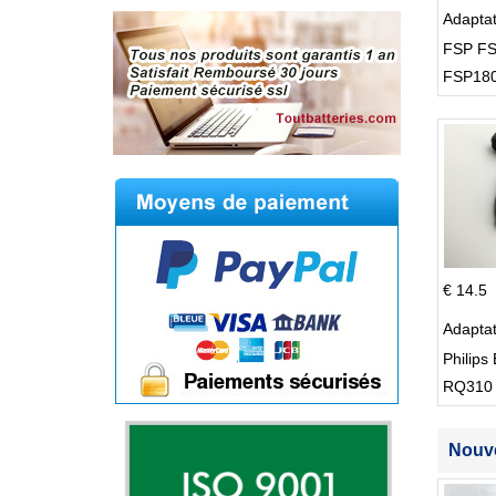
Adapta
FSP FS
FSP180
Supply
€ 14.5
Adapta
Philips 
RQ310
S512
Nouve