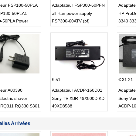
teur FSP180-50PLA
Adaptateur FSP300-60PFN
Adaptat
P180-50PLA1
all Han power supply
HP ProD
-50PLA Power
FSP300-60ATV (pf)
3340 33
 220w
€ 51
€ 31.21
teur A00390
Adaptateur ACDP-160D01
Adaptat
Electric shaver
Sony TV XBR-49X800D KD-
Sony Va
 RQ311 RQ330 S301
49XD8588
ACDP-1
lles Arrivées