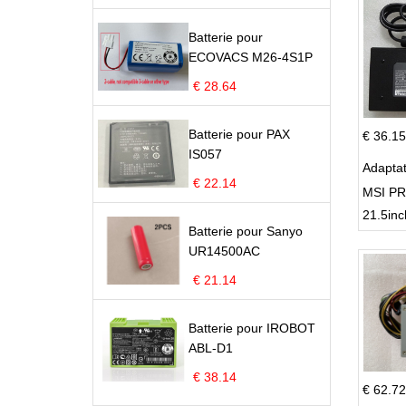
Batterie pour
ECOVACS M26-4S1P
€ 28.64
Batterie pour PAX
€ 36.15
IS057
Adapta
€ 22.14
MSI PR
21.5inc
Batterie pour Sanyo
UR14500AC
€ 21.14
Batterie pour IROBOT
ABL-D1
€ 38.14
€ 62.72