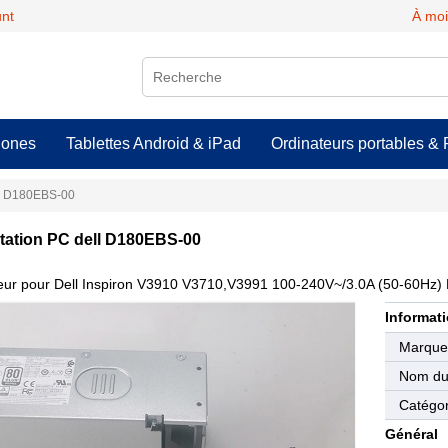
unt
À moi
hones
Tablettes Android & iPad
Ordinateurs portables & 
C D180EBS-00
tation PC dell D180EBS-00
eur pour Dell Inspiron V3910 V3710,V3991 100-240V~/3.0A (50-60
Informati
Marqu
Nom du 
Catégor
Général