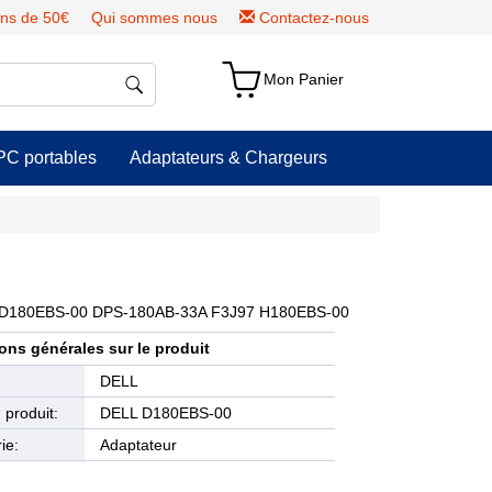
ns de 50€
Qui sommes nous
Contactez-nous
Mon Panier
PC portables
Adaptateurs & Chargeurs
Hz) D180EBS-00 DPS-180AB-33A F3J97 H180EBS-00
ons générales sur le produit
e
DELL
produit:
DELL D180EBS-00
ie:
Adaptateur