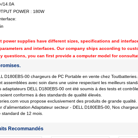
/14.0A
TPUT POWER : 180W
nterface:
in
nt power supplies have different sizes, specifications and interf
parameters and interfaces. Our company ships according to custo
y questions, you can first provide a computer model for consulta
romises.
 D180EBS-00 chargeurs de PC Portable en vente chez Toutbatteries.com
nt assemblées avec soin dans une usine respectant les meilleurs stand
 adaptateurs DELL D180EBS-00 ont été soumis à des tests et contrôles 
soient conformes à des standards de qualité élevés.
eries.com vous propose exclusivement des produits de grande qualité. 
 d'alimentation Adaptateur secteur - DELL D180EBS-00, Nos chargeurs
 standard de 12 mois.
uits Recommandés