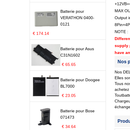
+12VB==
MAX OU
Batterie pour
VERATHON 0400-
Output i
0121
8Pin+4P
NOTE :
€ 174.14
Differe
supply 
Batterie pour Asus
have an
C31N1602
Nos p
€ 65.65
Nos DELL
Elles so
Batterie pour Doogee
Tous nos
BL7000
achetez 
Toutbatt
€ 23.05
Chargeur
échange
Batterie pour Bose
071473
Prod
€ 34.64