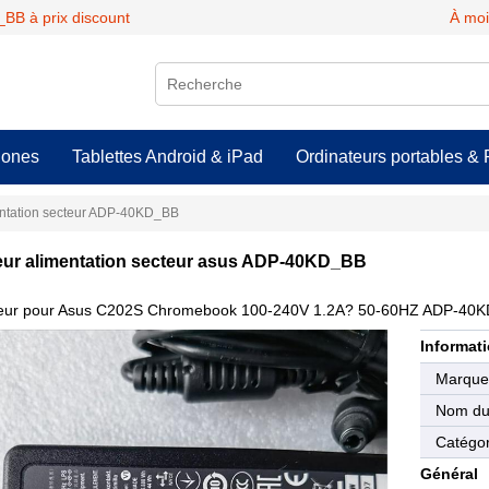
BB à prix discount
À moi
hones
Tablettes Android & iPad
Ordinateurs portables & 
ntation secteur ADP-40KD_BB
ur alimentation secteur asus ADP-40KD_BB
eur pour Asus C202S Chromebook 100-240V 1.2A? 50-60HZ ADP-40
Informati
Marqu
Nom du 
Catégor
Général