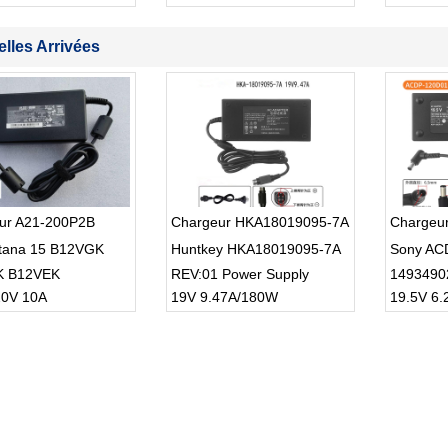
lles Arrivées
ur A21-200P2B
Chargeur HKA18019095-7A
Chargeu
tana 15 B12VGK
Huntkey HKA18019095-7A
Sony AC
K B12VEK
REV:01 Power Supply
1493490
0V 10A
19V 9.47A/180W
19.5V 6