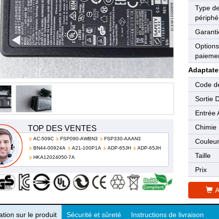
Type d
périphé
Garanti
Options
paieme
Adaptate
Code de
Sortie 
Entrée 
Chimie
TOP DES VENTES
AC-509C
FSP090-AWBN3
FSP330-AAAN3
Couleu
BN44-00924A
A21-100P1A
ADP-65JH
ADP-65JH
Taille
HKA12024050-7A
Prix
A
tion sur le produit
Sécurité et sûreté
Instructions de livraison