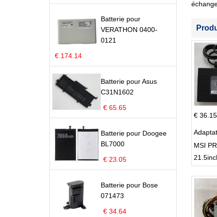
échange
Batterie pour
Prod
VERATHON 0400-
0121
€ 174.14
Batterie pour Asus
C31N1602
€ 65.65
€ 36.15
Adapta
Batterie pour Doogee
BL7000
MSI PR
21.5inc
€ 23.05
Batterie pour Bose
071473
€ 34.64