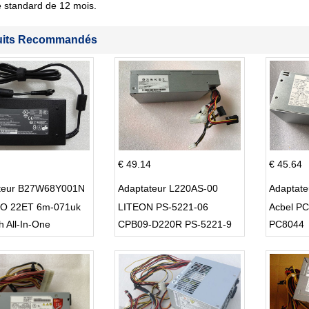
 standard de 12 mois.
uits Recommandés
€ 49.14
€ 45.64
teur B27W68Y001N
Adaptateur L220AS-00
Adaptat
O 22ET 6m-071uk
LITEON PS-5221-06
Acbel P
h All-In-One
CPB09-D220R PS-5221-9
PC8044
DPS-220UB-A