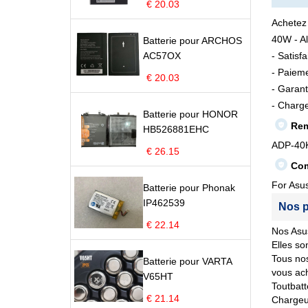
€ 20.03
Achetez
40W - Al
Batterie pour ARCHOS
AC57OX
- Satisf
- Paieme
€ 20.03
- Garant
- Charge
Batterie pour HONOR
Rem
HB526881EHC
ADP-40
€ 26.15
Com
For Asu
Batterie pour Phonak
IP462539
Nos p
€ 22.14
Nos Asus
Elles so
Tous nos
Batterie pour VARTA
vous ach
V65HT
Toutbatt
€ 21.14
Chargeur