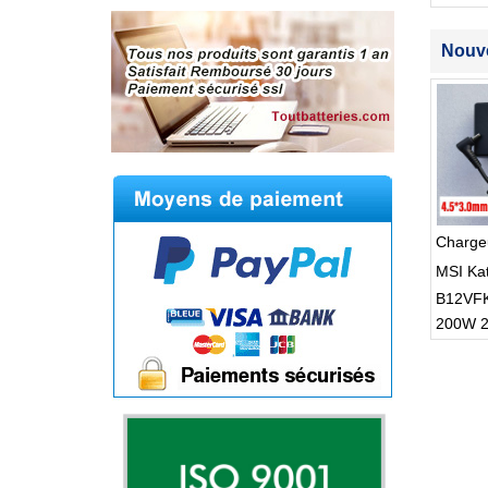
S512
Nouve
Charge
MSI Ka
B12VF
200W 2