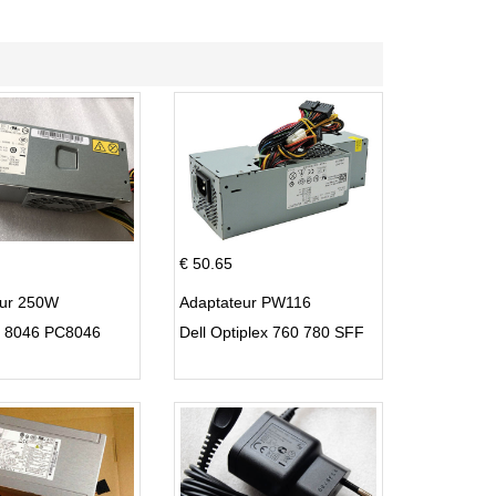
€ 50.65
eur 250W
Adaptateur PW116
C 8046 PC8046
Dell Optiplex 760 780 SFF