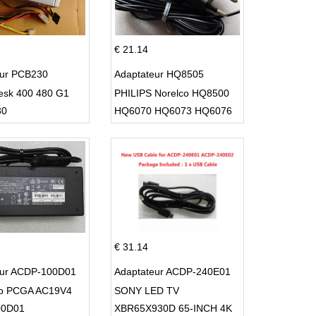
€ 21.14
eur PCB230
Adaptateur HQ8505
esk 400 480 G1
PHILIPS Norelco HQ8500
30
HQ6070 HQ6073 HQ6076
PT860 HQ8
€ 31.14
eur ACDP-100D01
Adaptateur ACDP-240E01
io PCGA AC19V4
SONY LED TV
00D01
XBR65X930D 65-INCH 4K