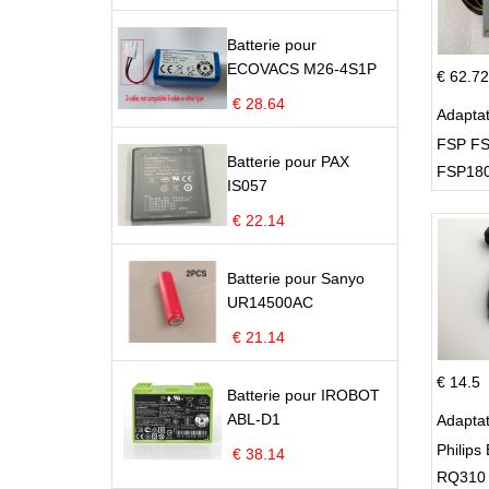
Batterie pour
ECOVACS M26-4S1P
€ 62.72
€ 28.64
Adapta
FSP FS
Batterie pour PAX
FSP180
IS057
Supply
€ 22.14
Batterie pour Sanyo
UR14500AC
€ 21.14
€ 14.5
Batterie pour IROBOT
ABL-D1
Adapta
Philips 
€ 38.14
RQ310