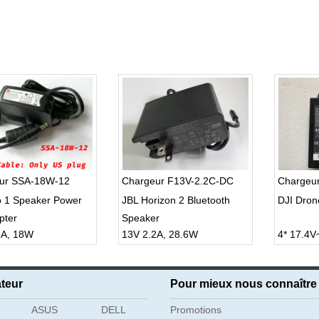
ur SSA-18W-12
Chargeur F13V-2.2C-DC
Charge
p 1 Speaker Power
JBL Horizon 2 Bluetooth
DJI Dron
pter
Speaker
5A, 18W
13V 2.2A, 28.6W
4* 17.4V
teur
Pour mieux nous connaître
ASUS
DELL
Promotions