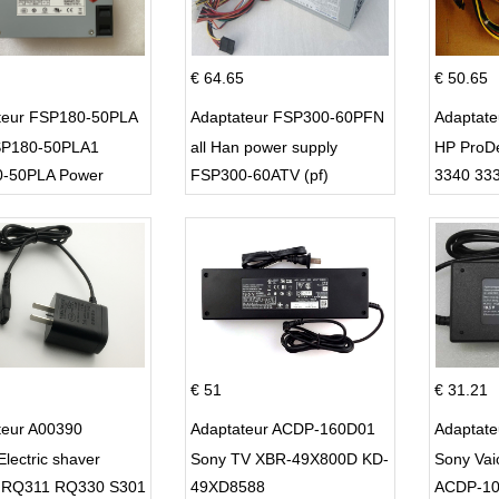
€ 64.65
€ 50.65
teur FSP180-50PLA
Adaptateur FSP300-60PFN
Adaptat
P180-50PLA1
all Han power supply
HP ProD
-50PLA Power
FSP300-60ATV (pf)
3340 33
 220w
€ 51
€ 31.21
teur A00390
Adaptateur ACDP-160D01
Adaptat
Electric shaver
Sony TV XBR-49X800D KD-
Sony Va
 RQ311 RQ330 S301
49XD8588
ACDP-1