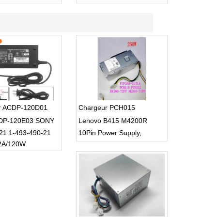
ULTRA HD 3D SMART TV
USB Cable
r ACDP-120D01
Chargeur PCH015
DP-120E03 SONY
Lenovo B415 M4200R
21 1-493-490-21
10Pin Power Supply,
.2A/120W
LENOVO M310 M410 M415
M510 M610