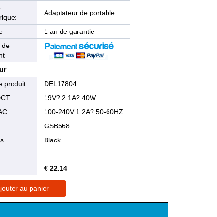
e
Adaptateur de portable
rique:
e
1 an de garantie
 de
nt
ur
 produit:
DEL17804
DCT:
19V? 2.1A? 40W
AC:
100-240V 1.2A? 50-60HZ
GSB568
rs
Black
€
22.14
jouter au panier