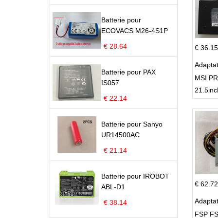
Batterie pour
ECOVACS M26-4S1P
€ 28.64
€ 36.15
Adapta
Batterie pour PAX
MSI PR
IS057
21.5inc
€ 22.14
Batterie pour Sanyo
UR14500AC
€ 21.14
Batterie pour IROBOT
€ 62.72
ABL-D1
Adapta
€ 38.14
FSP FS