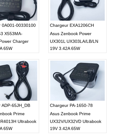
r 0A001-00330100
Chargeur EXA1206CH
53 X553MA-
Asus Zenbook Power
Power Charger
UX301L UX303LA/LB/LN
2A 65W
19V 3.42A 65W
2A 65W 4.0mm x
UX303UA UX303UB
r ADP-65JH_DB
Chargeur PA-1650-78
nbook Prime
Asus Zenbook Prime
R4013H Ultrabook
UX32V/UX32VD Ultrabook
2A 65W
19V 3.42A 65W
5mm