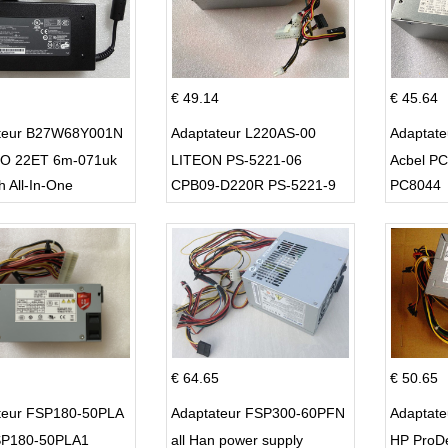
€ 49.14
€ 45.64
teur B27W68Y001N
Adaptateur L220AS-00
Adaptat
O 22ET 6m-071uk
LITEON PS-5221-06
Acbel P
h All-In-One
CPB09-D220R PS-5221-9
PC8044
DPS-220UB-A
€ 64.65
€ 50.65
teur FSP180-50PLA
Adaptateur FSP300-60PFN
Adaptat
P180-50PLA1
all Han power supply
HP ProD