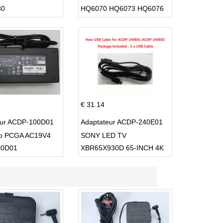
30
HQ6070 HQ6073 HQ6076
PT860 HQ8
€ 31.14
eur ACDP-100D01
Adaptateur ACDP-240E01
io PCGA AC19V4
SONY LED TV
00D01
XBR65X930D 65-INCH 4K
ULTRA HD 3D SMART TV
USB Cable