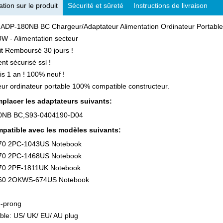
tion sur le produit
Sécurité et sûreté
Instructions de livraison
 ADP-180NB BC Chargeur/Adaptateur Alimentation Ordinateur Portab
W - Alimentation secteur
ait Remboursé 30 jours !
nt sécurisé ssl !
is 1 an ! 100% neuf !
ur ordinateur portable 100% compatible constructeur.
placer les adaptateurs suivants:
0NB BC,S93-0404190-D04
patible avec les modèles suivants:
70 2PC-1043US Notebook
70 2PC-1468US Notebook
70 2PE-1811UK Notebook
60 2OKWS-674US Notebook
3-prong
ble: US/ UK/ EU/ AU plug