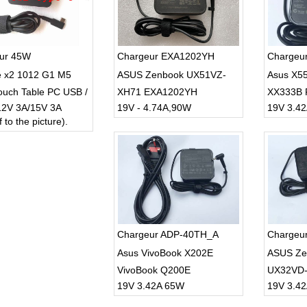
ur 45W
Chargeur EXA1202YH
Chargeu
e x2 1012 G1 M5
ASUS Zenbook UX51VZ-
Asus X5
ouch Table PC USB /
XH71 EXA1202YH
XX333B 
12V 3A/15V 3A
19V - 4.74A,90W
19V 3.4
 Charger
19V 3.4
 to the picture).
1.35mm
Chargeur ADP-40TH_A
Chargeu
Asus VivoBook X202E
ASUS Ze
VivoBook Q200E
UX32VD-
19V 3.42A 65W
19V 3.4
4.0*1.3