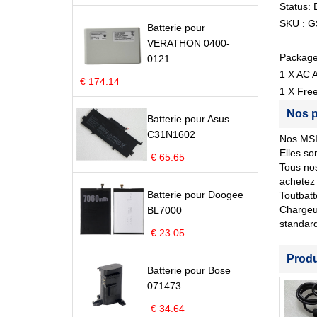
Status:
SKU : 
Batterie pour
VERATHON 0400-
Package
0121
1 X AC 
€ 174.14
1 X Fre
Nos p
Batterie pour Asus
C31N1602
Nos MSI 
Elles so
€ 65.65
Tous nos
achetez 
Batterie pour Doogee
Toutbatt
Chargeur
BL7000
standar
€ 23.05
Prod
Batterie pour Bose
071473
€ 34.64