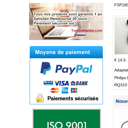
FSP180
Supply
€ 14.5
Adapta
Philips 
RQ310
S512
Nouve