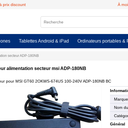
 prix discount
À moi
hones
Tablettes Android & iPad
Ordinateurs portables & 
ation secteur ADP-180NB
ur alimentation secteur msi ADP-180NB
eur pour MSI GT60 2OKWS-674US 100-240V ADP-180NB BC
Informati
Marqu
Nom du 
Catégor
Général