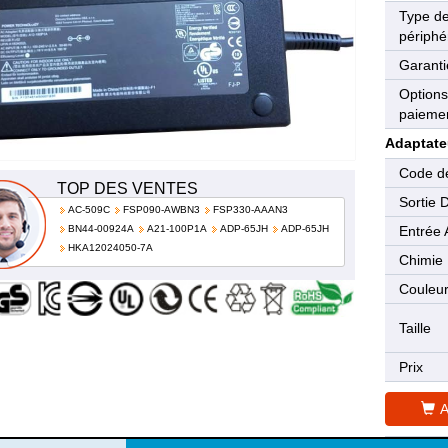
Type d
périphé
Garanti
Options
paieme
Adaptate
Code de
TOP DES VENTES
Sortie 
AC-509C
FSP090-AWBN3
FSP330-AAAN3
BN44-00924A
A21-100P1A
ADP-65JH
ADP-65JH
Entrée 
HKA12024050-7A
Chimie
Couleu
Taille
Prix
A