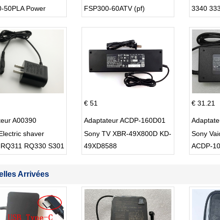
-50PLA Power
FSP300-60ATV (pf)
3340 33
 220w
€ 51
€ 31.21
teur A00390
Adaptateur ACDP-160D01
Adaptat
Electric shaver
Sony TV XBR-49X800D KD-
Sony Va
 RQ311 RQ330 S301
49XD8588
ACDP-1
lles Arrivées