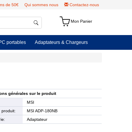
ns de 50€
Qui sommes nous
Contactez-nous
Mon Panier
PC portables
Adaptateurs & Chargeurs
ons générales sur le produit
e
MSI
produit:
MSI ADP-180NB
ie:
Adaptateur