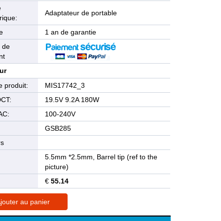
e
Adaptateur de portable
rique:
e
1 an de garantie
 de
nt
ur
 produit:
MIS17742_3
DCT:
19.5V 9.2A 180W
AC:
100-240V
GSB285
rs
5.5mm *2.5mm, Barrel tip (ref to the
picture)
€
55.14
jouter au panier