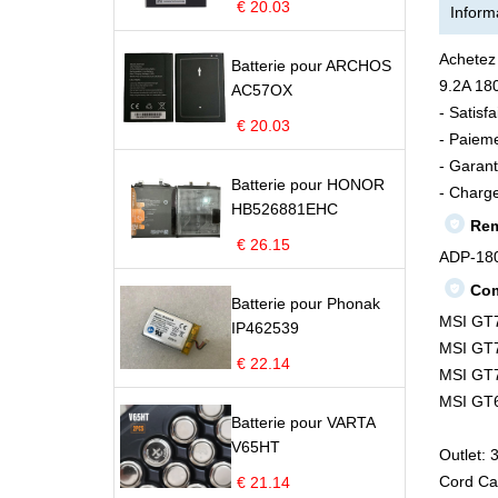
€ 20.03
Informa
Achetez
Batterie pour ARCHOS
9.2A 180
AC57OX
- Satisf
€ 20.03
- Paieme
- Garant
Batterie pour HONOR
- Charge
HB526881EHC
Rem
€ 26.15
ADP-18
Com
Batterie pour Phonak
MSI GT
IP462539
MSI GT
€ 22.14
MSI GT
MSI GT
Batterie pour VARTA
V65HT
Outlet: 
Cord Ca
€ 21.14