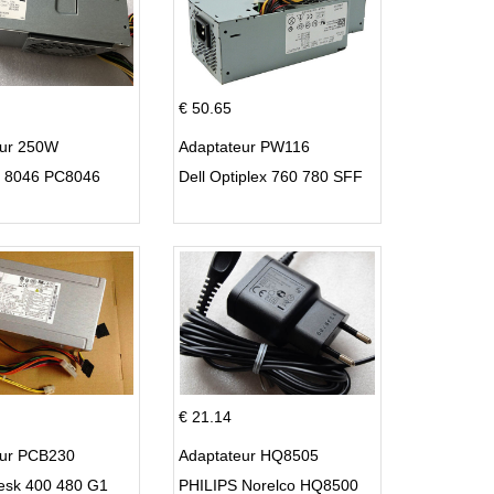
€ 50.65
eur 250W
Adaptateur PW116
C 8046 PC8046
Dell Optiplex 760 780 SFF
€ 21.14
eur PCB230
Adaptateur HQ8505
esk 400 480 G1
PHILIPS Norelco HQ8500