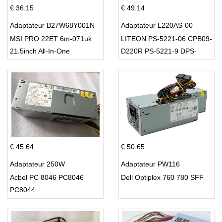
€ 36.15
€ 49.14
Adaptateur B27W68Y001N
Adaptateur L220AS-00
MSI PRO 22ET 6m-071uk
LITEON PS-5221-06 CPB09-
21.5inch All-In-One
D220R PS-5221-9 DPS-
220UB-A
€ 45.64
€ 50.65
Adaptateur 250W
Adaptateur PW116
Acbel PC 8046 PC8046
Dell Optiplex 760 780 SFF
PC8044