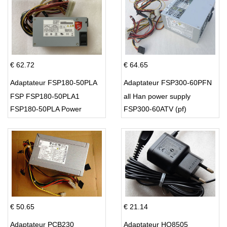
€ 62.72
€ 64.65
Adaptateur FSP180-50PLA
Adaptateur FSP300-60PFN
FSP FSP180-50PLA1
all Han power supply
FSP180-50PLA Power
FSP300-60ATV (pf)
Supply 220w
€ 50.65
€ 21.14
Adaptateur PCB230
Adaptateur HQ8505