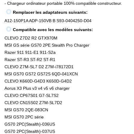
- Chargeur ordinateur portable 100% compatible constructeur.
Remplacer les adaptateurs suivants:
A12-150P1A ADP-150VB B S93-0404250-D04
Compatible avec les modèles suivants:
CLEVO Z7D2 R2 GTX970M
MSI GS série GS70 2PE Stealth Pro Charger
Razer 911 911-E1 911-S2a
Razer ST-R3 ST-R2 ST-R1
CLEVO Z7M-SL7 D2 Z7M-i78172D1
MSI GS70 GS72 GS72S 6QD-041XCN
CLEVO K660D-G4D3 K650D-G4D2
Aorus X3 Plus v3 v4 v5 v6 charger
CLEVO CP67S01 G7-SL7S2
CLEVO CN15S02 Z7M-SL7D2
MSI GS70 2QE-083CN
MSI GS70 2PC série
GS70 2PC(Stealth)-036US
GS70 2PC(Stealth)-037US