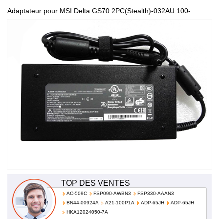
Adaptateur pour MSI Delta GS70 2PC(Stealth)-032AU 100-
240V~2.7A 50-60Hz (for worldwide use) ADP-150VB B
TOP DES VENTES
AC-509C
FSP090-AWBN3
FSP330-AAAN3
BN44-00924A
A21-100P1A
ADP-65JH
ADP-65JH
HKA12024050-7A