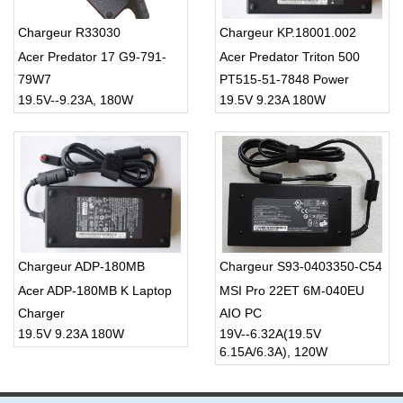
Chargeur R33030
Chargeur KP.18001.002
Acer Predator 17 G9-791-
Acer Predator Triton 500
79W7
PT515-51-7848 Power
19.5V--9.23A, 180W
19.5V 9.23A 180W
Supply
Chargeur ADP-180MB
Chargeur S93-0403350-C54
Acer ADP-180MB K Laptop
MSI Pro 22ET 6M-040EU
Charger
AIO PC
19.5V 9.23A 180W
19V--6.32A(19.5V
6.15A/6.3A), 120W