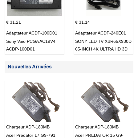
€ 31.21
€ 31.14
Adaptateur ACDP-100D01
Adaptateur ACDP-240E01
Sony Vaio PCGA AC19V4
SONY LED TV XBR65X930D
ACDP-100D01
65-INCH 4K ULTRA HD 3D
SMART TV USB Cable
Nouvelles Arrivées
Chargeur ADP-180MB
Chargeur ADP-180MB
Acer Predator 17 G9-791
Acer PREDATOR 15 G9-