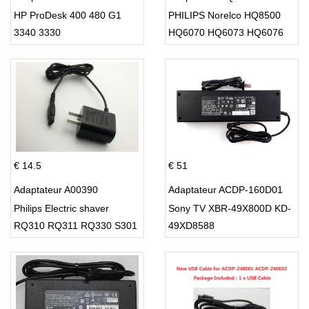
HP ProDesk 400 480 G1
PHILIPS Norelco HQ8500
3340 3330
HQ6070 HQ6073 HQ6076
PT860 HQ8
€ 14.5
€ 51
Adaptateur A00390
Adaptateur ACDP-160D01
Philips Electric shaver
Sony TV XBR-49X800D KD-
RQ310 RQ311 RQ330 S301
49XD8588
S512