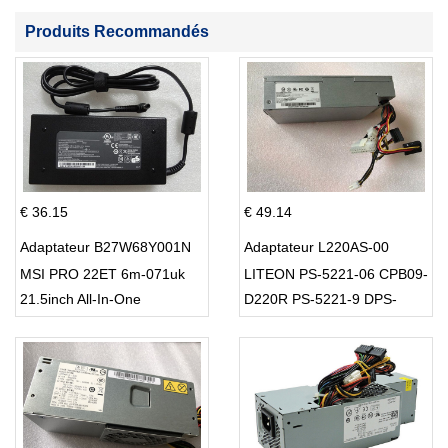
Produits Recommandés
€ 36.15
€ 49.14
Adaptateur B27W68Y001N
Adaptateur L220AS-00
MSI PRO 22ET 6m-071uk
LITEON PS-5221-06 CPB09-
21.5inch All-In-One
D220R PS-5221-9 DPS-
220UB-A