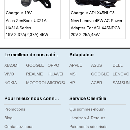
Chargeur 19V
Chargeur ADLX45NLC3
Asus ZenBook UX21A
New Lenovo 45W AC Power
UX31A Series
Adapter For ADLX45NDC3
19V 2.37A(2,37A) 45W
20V 2.25A,45W
ADLX45NDC3
ADLX45NLC3A
Le meilleur de nos catégories
Adaptateur
XIAOMI
GOOGLE
OPPO
APPLE
ASUS
DELL
VIVO
REALME
HUAWEI
MSI
GOOGLE
LENOVO
NOKIA
MOTOROLA
MICROSOFT
HP
ACER
SAMSU
Pour mieux nous connaître
Service Clientèle
Promotions
Qui sommes-nous?
Blog
Livraison & Retours
Contactez-nous
Paiements sécurisés