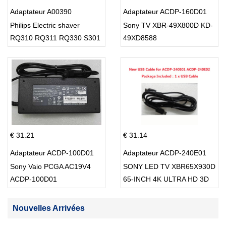
Adaptateur A00390
Adaptateur ACDP-160D01
Philips Electric shaver
Sony TV XBR-49X800D KD-
RQ310 RQ311 RQ330 S301
49XD8588
S512
€ 31.21
€ 31.14
Adaptateur ACDP-100D01
Adaptateur ACDP-240E01
Sony Vaio PCGA AC19V4
SONY LED TV XBR65X930D
ACDP-100D01
65-INCH 4K ULTRA HD 3D
SMART TV USB Cable
Nouvelles Arrivées