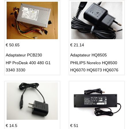
€ 50.65
€ 21.14
Adaptateur PCB230
Adaptateur HQ8505
HP ProDesk 400 480 G1
PHILIPS Norelco HQ8500
3340 3330
HQ6070 HQ6073 HQ6076
PT860 HQ8
€ 14.5
€ 51