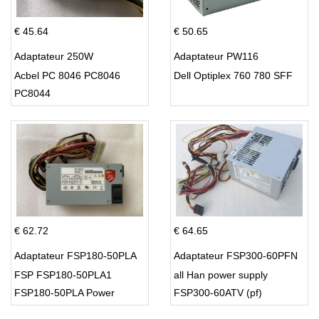
€ 45.64
€ 50.65
Adaptateur 250W
Adaptateur PW116
Acbel PC 8046 PC8046
Dell Optiplex 760 780 SFF
PC8044
€ 62.72
€ 64.65
Adaptateur FSP180-50PLA
Adaptateur FSP300-60PFN
FSP FSP180-50PLA1
all Han power supply
FSP180-50PLA Power
FSP300-60ATV (pf)
Supply 220w