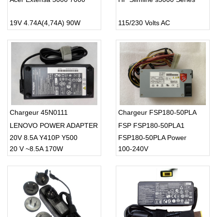
19V 4.74A(4,74A) 90W
115/230 Volts AC
Chargeur 45N0111
Chargeur FSP180-50PLA
LENOVO POWER ADAPTER
FSP FSP180-50PLA1
20V 8.5A Y410P Y500
FSP180-50PLA Power
20 V ~8.5A 170W
100-240V
Y500N Y560 Y510P
Supply 220w