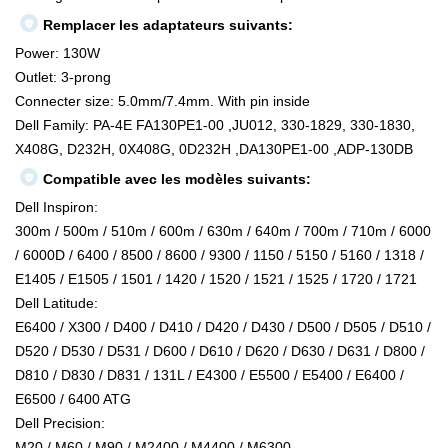
Remplacer les adaptateurs suivants:
Power: 130W
Outlet: 3-prong
Connecter size: 5.0mm/7.4mm. With pin inside
Dell Family: PA-4E FA130PE1-00 ,JU012, 330-1829, 330-1830,
X408G, D232H, 0X408G, 0D232H ,DA130PE1-00 ,ADP-130DB
Compatible avec les modèles suivants:
Dell Inspiron:
300m / 500m / 510m / 600m / 630m / 640m / 700m / 710m / 6000
/ 6000D / 6400 / 8500 / 8600 / 9300 / 1150 / 5150 / 5160 / 1318 /
E1405 / E1505 / 1501 / 1420 / 1520 / 1521 / 1525 / 1720 / 1721
Dell Latitude:
E6400 / X300 / D400 / D410 / D420 / D430 / D500 / D505 / D510 /
D520 / D530 / D531 / D600 / D610 / D620 / D630 / D631 / D800 /
D810 / D830 / D831 / 131L / E4300 / E5500 / E5400 / E6400 /
E6500 / 6400 ATG
Dell Precision:
M20 / M60 / M90 / M2400 / M4400 / M6300