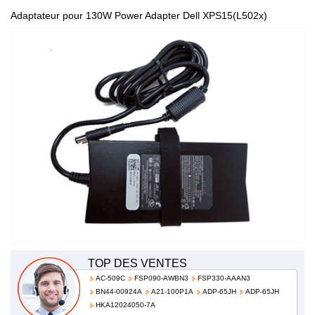
Adaptateur pour 130W Power Adapter Dell XPS15(L502x)
XPS17(L701x) M1710 AC 100-240V, 50-60Hz ADP-130DB
FA130PE1-00 PA-4E
TOP DES VENTES
AC-509C
FSP090-AWBN3
FSP330-AAAN3
BN44-00924A
A21-100P1A
ADP-65JH
ADP-65JH
HKA12024050-7A