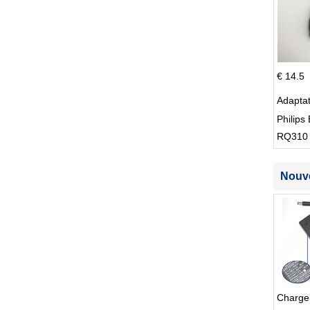
€ 14.5
Adapta
Philips 
RQ310
S512
Nouve
Charge