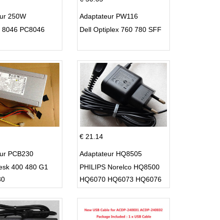
eur 250W
Adaptateur PW116
C 8046 PC8046
Dell Optiplex 760 780 SFF
€ 21.14
eur PCB230
Adaptateur HQ8505
esk 400 480 G1
PHILIPS Norelco HQ8500
30
HQ6070 HQ6073 HQ6076
PT860 HQ8