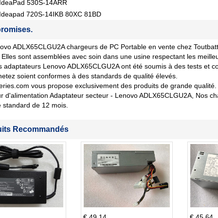
IdeaPad 530S-14ARR
Ideapad 720S-14IKB 80XC 81BD
romises.
ovo ADLX65CLGU2A chargeurs de PC Portable en vente chez Toutbatteri
 Elles sont assemblées avec soin dans une usine respectant les meille
 adaptateurs Lenovo ADLX65CLGU2A ont été soumis à des tests et contr
etez soient conformes à des standards de qualité élevés.
eries.com vous propose exclusivement des produits de grande qualité. 
r d'alimentation Adaptateur secteur - Lenovo ADLX65CLGU2A, Nos char
 standard de 12 mois.
uits Recommandés
€ 49.14
€ 45.64