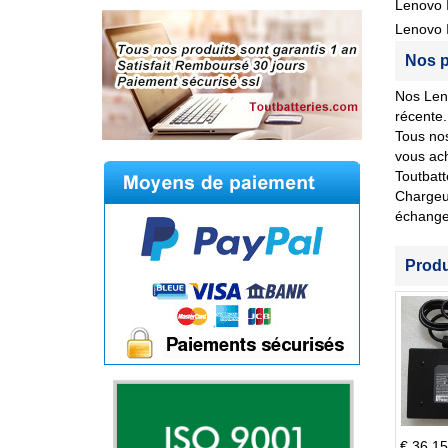
Lenovo 
Lenovo 
Nos p
Nos Len
récente.
Tous nos
vous ach
Toutbatt
Chargeu
échange
Prod
€ 36.15