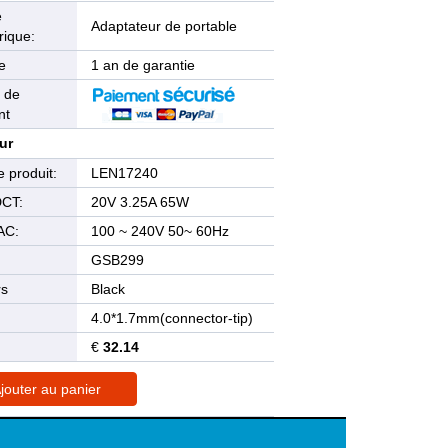
e
Adaptateur de portable
rique:
e
1 an de garantie
 de
nt
ur
 produit:
LEN17240
DCT:
20V 3.25A 65W
AC:
100 ~ 240V 50~ 60Hz
GSB299
rs
Black
4.0*1.7mm(connector-tip)
€
32.14
jouter au panier