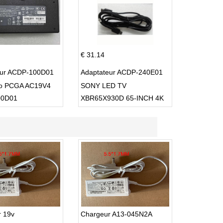
€ 31.14
eur ACDP-100D01
Adaptateur ACDP-240E01
io PCGA AC19V4
SONY LED TV
00D01
XBR65X930D 65-INCH 4K
ULTRA HD 3D SMART TV
USB Cable
r 19v
Chargeur A13-045N2A