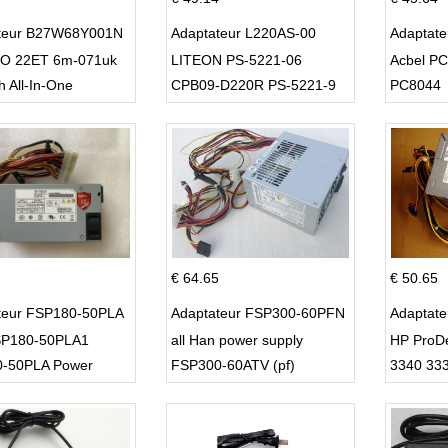
teur B27W68Y001N
Adaptateur L220AS-00
Adaptat
O 22ET 6m-071uk
LITEON PS-5221-06
Acbel P
h All-In-One
CPB09-D220R PS-5221-9
PC8044
DPS-220UB-A
€ 64.65
€ 50.65
teur FSP180-50PLA
Adaptateur FSP300-60PFN
Adaptat
P180-50PLA1
all Han power supply
HP ProD
-50PLA Power
FSP300-60ATV (pf)
3340 33
 220w