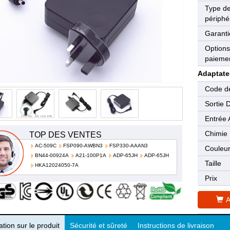
Type d
périphé
Garanti
Options
paieme
Adaptate
Code de
Sortie 
Entrée 
Chimie
TOP DES VENTES
AC-509C
FSP090-AWBN3
FSP330-AAAN3
Couleu
BN44-00924A
A21-100P1A
ADP-65JH
ADP-65JH
Taille
HKA12024050-7A
Prix
A
tion sur le produit
Sécurité et sûreté
Instructions de livraison