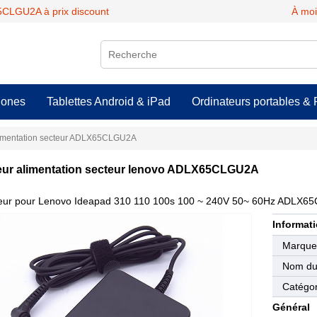
CLGU2A à prix discount
À moi
hones
Tablettes Android & iPad
Ordinateurs portables & 
imentation secteur ADLX65CLGU2A
ur alimentation secteur lenovo ADLX65CLGU2A
eur pour Lenovo Ideapad 310 110 100s 100 ~ 240V 50~ 60Hz ADLX
Informati
Marqu
Nom du 
Catégor
Général