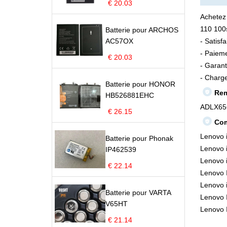
€ 20.03
Achetez
110 100s
Batterie pour ARCHOS
AC57OX
- Satisf
- Paieme
€ 20.03
- Garant
- Charge
Batterie pour HONOR
Rem
HB526881EHC
ADLX65
€ 26.15
Com
Lenovo 
Batterie pour Phonak
Lenovo 
IP462539
Lenovo 
€ 22.14
Lenovo 
Lenovo 
Batterie pour VARTA
Lenovo 
V65HT
Lenovo 
€ 21.14