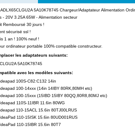
 ADLX65CLGU2A 5A10K78745 Chargeur/Adaptateur Alimentation Ordin
 - 20V 3.25A 65W - Alimentation secteur
ait Remboursé 30 jours !
nt sécurisé ssl !
is 1 an ! 100% neuf !
ur ordinateur portable 100% compatible constructeur.
placer les adaptateurs suivants:
CLGU2A 5A10K78745
patible avec les modèles suivants:
ideapad 100S-C82:C132 14in
ideapad 100-14xxx (14in 14IBY 80RK,80MH etc)
ideapad 100-15xxx (15IBD 15IBY 80QQ,80R8,80MJ etc)
Ideapad 110S-11IBR 11.6in 80WG
ideapad 110-15ACL 15.6in 80TJ00LRUS
IdeaPad 110-15ISK 15.6in 80UD001RUS
IdeaPad 110-15IBR 15.6in 80T7