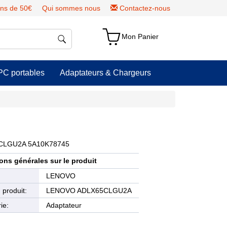
ns de 50€
Qui sommes nous
Contactez-nous
Mon Panier
PC portables
Adaptateurs & Chargeurs
65CLGU2A 5A10K78745
ons générales sur le produit
e
LENOVO
produit:
LENOVO ADLX65CLGU2A
ie:
Adaptateur