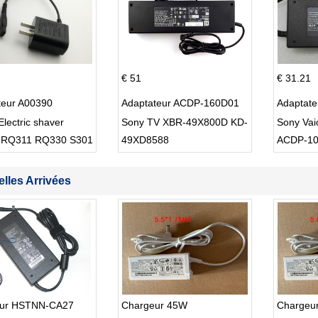
€ 51
€ 31.21
teur A00390
Adaptateur ACDP-160D01
Adaptat
Electric shaver
Sony TV XBR-49X800D KD-
Sony Va
 RQ311 RQ330 S301
49XD8588
ACDP-1
lles Arrivées
ur HSTNN-CA27
Chargeur 45W
Chargeu