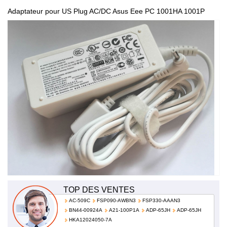
Adaptateur pour US Plug AC/DC Asus Eee PC 1001HA 1001P
1001PX 1005HA 1201HAG FR ASUS Eee Pad 100-240v / 50-
60hz AD82030
TOP DES VENTES
AC-509C
FSP090-AWBN3
FSP330-AAAN3
BN44-00924A
A21-100P1A
ADP-65JH
ADP-65JH
HKA12024050-7A