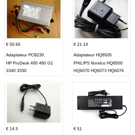
€ 50.65
€ 21.14
Adaptateur PCB230
Adaptateur HQ8505
HP ProDesk 400 480 G1
PHILIPS Norelco HQ8500
3340 3330
HQ6070 HQ6073 HQ6076
PT860 HQ8
€ 14.5
€ 51