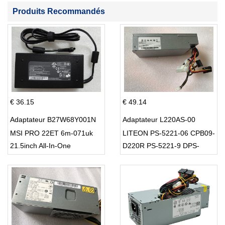
Produits Recommandés
€ 36.15
€ 49.14
Adaptateur B27W68Y001N
Adaptateur L220AS-00
MSI PRO 22ET 6m-071uk
LITEON PS-5221-06 CPB09-
21.5inch All-In-One
D220R PS-5221-9 DPS-
220UB-A