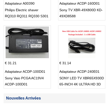
Adaptateur A00390
Adaptateur ACDP-160D01
Philips Electric shaver
Sony TV XBR-49X800D KD-
RQ310 RQ311 RQ330 S301
49XD8588
S512
€ 31.21
€ 31.14
Adaptateur ACDP-100D01
Adaptateur ACDP-240E01
Sony Vaio PCGA AC19V4
SONY LED TV XBR65X930D
ACDP-100D01
65-INCH 4K ULTRA HD 3D
SMART TV USB Cable
Nouvelles Arrivées