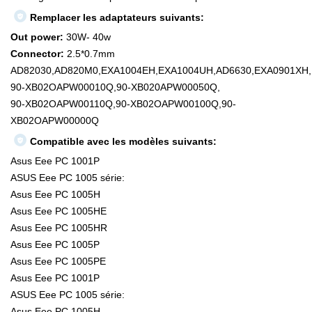
Remplacer les adaptateurs suivants:
Out power:
30W- 40w
Connector:
2.5*0.7mm
AD82030,AD820M0,EXA1004EH,EXA1004UH,AD6630,EXA0901XH,
90-XB02OAPW00010Q,90-XB020APW00050Q,
90-XB02OAPW00110Q,90-XB02OAPW00100Q,90-
XB02OAPW00000Q
Compatible avec les modèles suivants:
Asus Eee PC 1001P
ASUS Eee PC 1005 série:
Asus Eee PC 1005H
Asus Eee PC 1005HE
Asus Eee PC 1005HR
Asus Eee PC 1005P
Asus Eee PC 1005PE
Asus Eee PC 1001P
ASUS Eee PC 1005 série:
Asus Eee PC 1005H