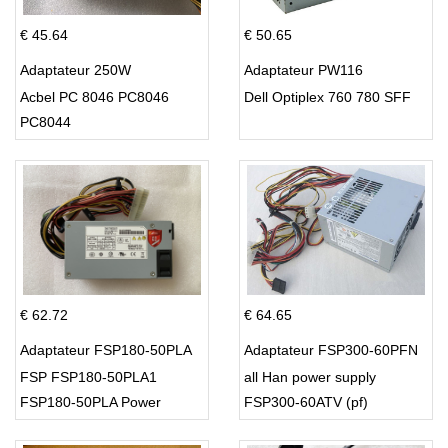
€ 45.64
€ 50.65
Adaptateur 250W
Adaptateur PW116
Acbel PC 8046 PC8046
Dell Optiplex 760 780 SFF
PC8044
€ 62.72
€ 64.65
Adaptateur FSP180-50PLA
Adaptateur FSP300-60PFN
FSP FSP180-50PLA1
all Han power supply
FSP180-50PLA Power
FSP300-60ATV (pf)
Supply 220w