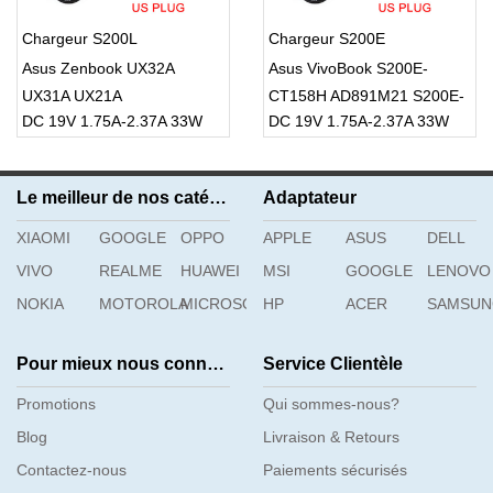
Chargeur S200L
Chargeur S200E
Asus Zenbook UX32A
Asus VivoBook S200E-
UX31A UX21A
CT158H AD891M21 S200E-
DC 19V 1.75A-2.37A 33W
DC 19V 1.75A-2.37A 33W
CT216H S200E-CT157H
Le meilleur de nos catégories
Adaptateur
XIAOMI
GOOGLE
OPPO
APPLE
ASUS
DELL
VIVO
REALME
HUAWEI
MSI
GOOGLE
LENOVO
NOKIA
MOTOROLA
MICROSOFT
HP
ACER
SAMSU
Pour mieux nous connaître
Service Clientèle
Promotions
Qui sommes-nous?
Blog
Livraison & Retours
Contactez-nous
Paiements sécurisés