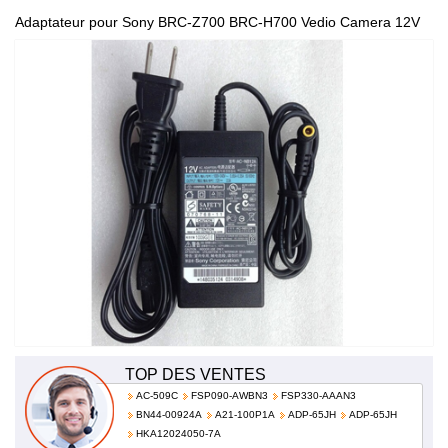
Adaptateur pour Sony BRC-Z700 BRC-H700 Vedio Camera 12V
2.5A 30W 100-240V 50/60Hz AC-NB12A
TOP DES VENTES
AC-509C
FSP090-AWBN3
FSP330-AAAN3
BN44-00924A
A21-100P1A
ADP-65JH
ADP-65JH
HKA12024050-7A