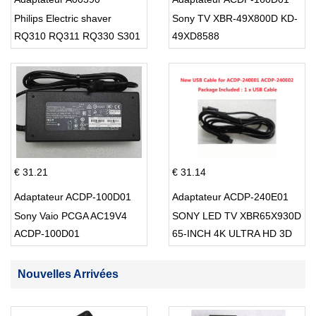
Philips Electric shaver
Sony TV XBR-49X800D KD-
RQ310 RQ311 RQ330 S301
49XD8588
S512
€ 31.21
€ 31.14
Adaptateur ACDP-100D01
Adaptateur ACDP-240E01
Sony Vaio PCGA AC19V4
SONY LED TV XBR65X930D
ACDP-100D01
65-INCH 4K ULTRA HD 3D
SMART TV USB Cable
Nouvelles Arrivées