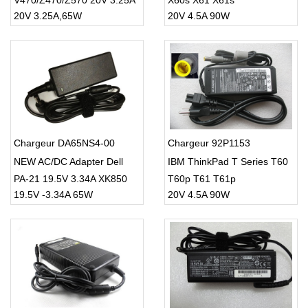
V470/Z470/Z570 20V 3.25A
X60s X61 X61s
20V 3.25A,65W
20V 4.5A 90W
65W AC Power Adapter
Battery Charger
Chargeur DA65NS4-00
Chargeur 92P1153
NEW AC/DC Adapter Dell
IBM ThinkPad T Series T60
PA-21 19.5V 3.34A XK850
T60p T61 T61p
19.5V -3.34A 65W
20V 4.5A 90W