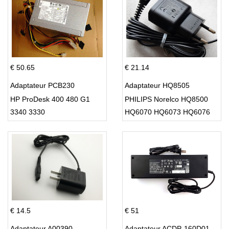
€ 50.65
€ 21.14
Adaptateur PCB230
Adaptateur HQ8505
HP ProDesk 400 480 G1
PHILIPS Norelco HQ8500
3340 3330
HQ6070 HQ6073 HQ6076
PT860 HQ8
€ 14.5
€ 51
Adaptateur A00390
Adaptateur ACDP-160D01