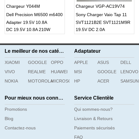
Chargeur Y044M
Chargeur VGP-AC19V74
Dell Precision M6500 m6400
Sony Charger Vaio Tap 11
Adapter 19.5V 10.8A
SVT1121B2E SVT1121M9R
DC 19.5V 10.8A 210W
19.5V DC 2.0A
Le meilleur de nos catégories
Adaptateur
XIAOMI
GOOGLE
OPPO
APPLE
ASUS
DELL
VIVO
REALME
HUAWEI
MSI
GOOGLE
LENOVO
NOKIA
MOTOROLA
MICROSOFT
HP
ACER
SAMSU
Pour mieux nous connaître
Service Clientèle
Promotions
Qui sommes-nous?
Blog
Livraison & Retours
Contactez-nous
Paiements sécurisés
FAQ