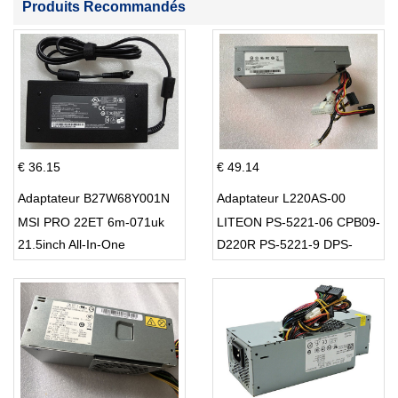
Produits Recommandés
€ 36.15
€ 49.14
Adaptateur B27W68Y001N
Adaptateur L220AS-00
MSI PRO 22ET 6m-071uk
LITEON PS-5221-06 CPB09-
21.5inch All-In-One
D220R PS-5221-9 DPS-
220UB-A