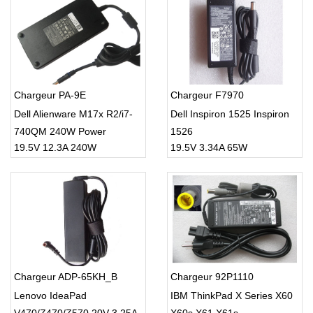
Chargeur PA-9E
Chargeur F7970
Dell Alienware M17x R2/i7-
Dell Inspiron 1525 Inspiron
740QM 240W Power
1526
19.5V 12.3A 240W
19.5V 3.34A 65W
Adapter Charger
Chargeur ADP-65KH_B
Chargeur 92P1110
Lenovo IdeaPad
IBM ThinkPad X Series X60