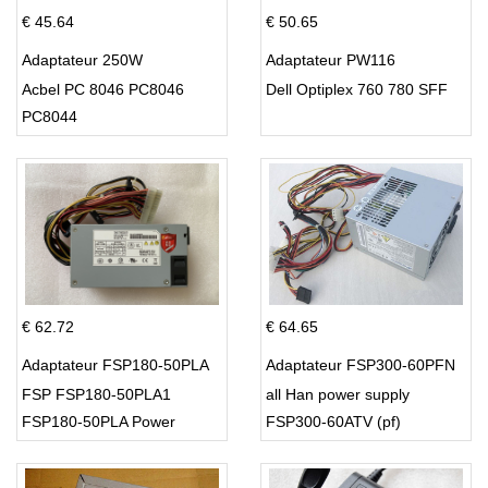
€ 45.64
€ 50.65
Adaptateur 250W
Adaptateur PW116
Acbel PC 8046 PC8046
Dell Optiplex 760 780 SFF
PC8044
€ 62.72
€ 64.65
Adaptateur FSP180-50PLA
Adaptateur FSP300-60PFN
FSP FSP180-50PLA1
all Han power supply
FSP180-50PLA Power
FSP300-60ATV (pf)
Supply 220w