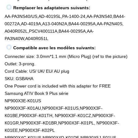
Remplacer les adaptateurs suivants:
AA-PA3NS40/US,AD-4019SL,PA-1400-24,AA-PA3NS40,BA44-
00272A,AD-4019A,A13-040N2A,BA44-00295A,AA-PA2N40S,
A040R052L,PSCV400111A,BA44-00295A,AA-
PA3N40W,A040R051L
Compatible avec les modèles suivants:
Connecter size: 3.0mm*1.1 mm (Micro Plug) (ref to the picture)
Outlet: 3-prong.
Cord Cable: US/ UK/ EU/ AU plug
SKU: GSBAHA
One Power cord is included with this adapter for FREE
Samsung ATIV Book 9 Plus série
NP900X3E-K01US
NP900X3F-K01AU,NP900X3F-K01US,NP900X3F-
K01BE,P900X3F-K01TH, NP900X3F-K01CZ,NP900X3F-
K01GR,NP900X3F-KD1BR,NP900X3F-K01PL, NP900X3F-
K01EE,NP900X3F-K02PL
NP900X4C-K01US,NP900X4D-K01DE,NP930X5J-S01US