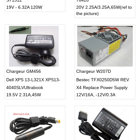
ST1312
76428
19V - 6.32A 120W
20V 2.25A/3.25A,65W(ref to
the picture)
Chargeur GM456
Chargeur W207D
Dell XPS 13-L321X XPS13-
Bestec TFX0250D5W REV
4040SLVUltrabook
X4 Replace Power Supply
19.5V 2.31A,45W
12V/16A, -12V/0.3A
Upgrade 250w NEW