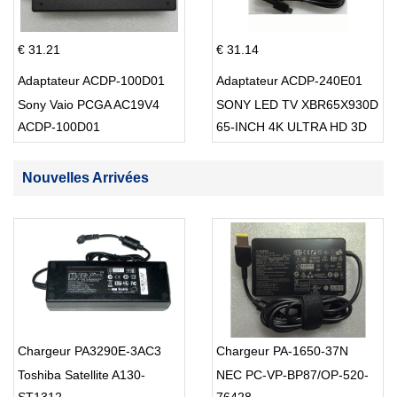
€ 31.21
€ 31.14
Adaptateur ACDP-100D01
Adaptateur ACDP-240E01
Sony Vaio PCGA AC19V4
SONY LED TV XBR65X930D
ACDP-100D01
65-INCH 4K ULTRA HD 3D
SMART TV USB Cable
Nouvelles Arrivées
Chargeur PA3290E-3AC3
Chargeur PA-1650-37N
Toshiba Satellite A130-
NEC PC-VP-BP87/OP-520-