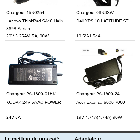
Chargeur 45N0254
Chargeur 08N3XW
Lenovo ThinkPad S440 Helix
Dell XPS 10 LATITUDE ST
3698 Series
20V 3.25A/4.5A, 90W
19.5V-1.54A
Chargeur PA-1800-01HK
Chargeur PA-1900-24
KODAK 24V 5A AC POWER
Acer Extensa 5000 7000
24V 5A
19V 4.74A(4,74A) 90W
Le meilleur de nos catégories
Adaptateur