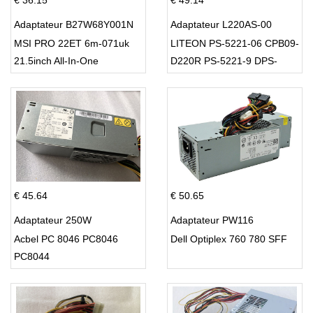
€ 36.15
€ 49.14
Adaptateur B27W68Y001N
Adaptateur L220AS-00
MSI PRO 22ET 6m-071uk
LITEON PS-5221-06 CPB09-
21.5inch All-In-One
D220R PS-5221-9 DPS-
220UB-A
€ 45.64
€ 50.65
Adaptateur 250W
Adaptateur PW116
Acbel PC 8046 PC8046
Dell Optiplex 760 780 SFF
PC8044