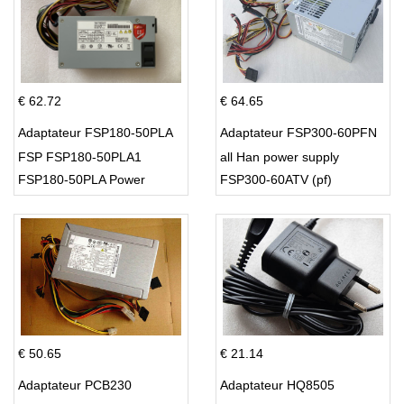
€ 62.72
€ 64.65
Adaptateur FSP180-50PLA
Adaptateur FSP300-60PFN
FSP FSP180-50PLA1
all Han power supply
FSP180-50PLA Power
FSP300-60ATV (pf)
Supply 220w
€ 50.65
€ 21.14
Adaptateur PCB230
Adaptateur HQ8505