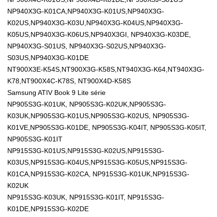
NP940X3G-K01CA,NP940X3G-K01US,NP940X3G-
K02US,NP940X3G-K03U,NP940X3G-K04US,NP940X3G-
K05US,NP940X3G-K06US,NP940X3GI, NP940X3G-K03DE,
NP940X3G-S01US, NP940X3G-S02US,NP940X3G-
S03US,NP940X3G-K01DE
NT900X3E-K54S,NT900X3G-K58S,NT940X3G-K64,NT940X3G-
K78,NT900X4C-K78S, NT900X4D-K58S
Samsung ATIV Book 9 Lite série
NP905S3G-K01UK, NP905S3G-K02UK,NP905S3G-
K03UK,NP905S3G-K01US,NP905S3G-K02US, NP905S3G-
K01VE,NP905S3G-K01DE, NP905S3G-K04IT, NP905S3G-K05IT,
NP905S3G-K01IT
NP915S3G-K01US,NP915S3G-K02US,NP915S3G-
K03US,NP915S3G-K04US,NP915S3G-K05US,NP915S3G-
K01CA,NP915S3G-K02CA, NP915S3G-K01UK,NP915S3G-
K02UK
NP915S3G-K03UK, NP915S3G-K01IT, NP915S3G-
K01DE,NP915S3G-K02DE