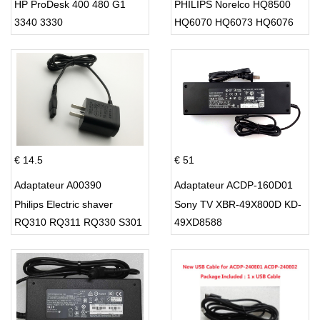
HP ProDesk 400 480 G1
PHILIPS Norelco HQ8500
3340 3330
HQ6070 HQ6073 HQ6076
PT860 HQ8
€ 14.5
€ 51
Adaptateur A00390
Adaptateur ACDP-160D01
Philips Electric shaver
Sony TV XBR-49X800D KD-
RQ310 RQ311 RQ330 S301
49XD8588
S512