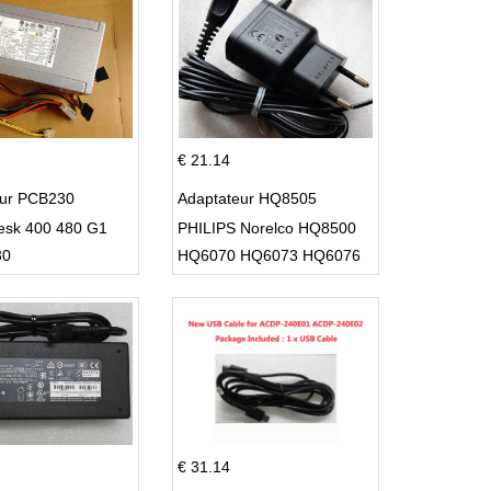
€ 21.14
eur PCB230
Adaptateur HQ8505
esk 400 480 G1
PHILIPS Norelco HQ8500
30
HQ6070 HQ6073 HQ6076
PT860 HQ8
€ 31.14