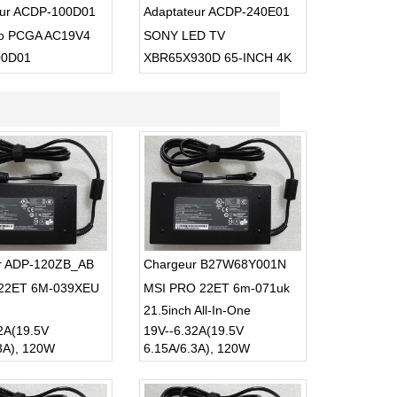
eur ACDP-100D01
Adaptateur ACDP-240E01
io PCGA AC19V4
SONY LED TV
00D01
XBR65X930D 65-INCH 4K
ULTRA HD 3D SMART TV
USB Cable
r ADP-120ZB_AB
Chargeur B27W68Y001N
 22ET 6M-039XEU
MSI PRO 22ET 6m-071uk
21.5inch All-In-One
2A(19.5V
19V--6.32A(19.5V
3A), 120W
6.15A/6.3A), 120W