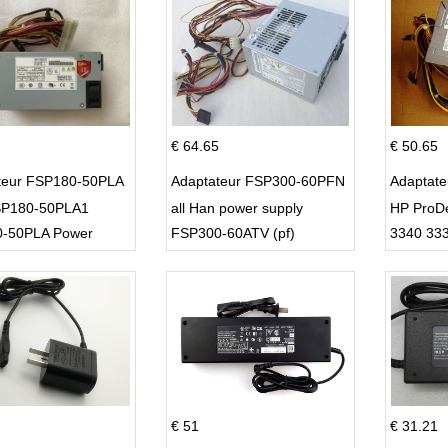
€ 64.65
€ 50.65
teur FSP180-50PLA
Adaptateur FSP300-60PFN
Adaptat
P180-50PLA1
all Han power supply
HP ProD
-50PLA Power
FSP300-60ATV (pf)
3340 33
 220w
€ 51
€ 31.21