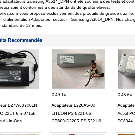
 adaptateurs Samsung A3514_DPN ont été soumis à des tests et contrôl
etez soient conformes à des standards de qualité élevés.
eries.com vous propose exclusivement des produits de grande qualité. 
r d'alimentation Adaptateur secteur - Samsung A3514_DPN, Nos charge
 standard de 12 mois.
uits Recommandés
€ 49.14
€ 45.64
teur B27W68Y001N
Adaptateur L220AS-00
Adaptat
O 22ET 6m-071uk
LITEON PS-5221-06
Acbel P
h All-In-One
CPB09-D220R PS-5221-9
PC8044
DPS-220UB-A