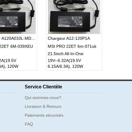
Chargeur A120A010L-MD03
Chargeur A12-120P1A
 22ET 6M-039XEU
MSI PRO 22ET 6m-071uk
21.5inch All-In-One
2A(19.5V
19V--6.32A(19.5V
3A), 120W
6.15A/6.3A), 120W
Service Clientèle
Qui sommes-nous?
Livraison & Retours
Paiements sécurisés
FAQ