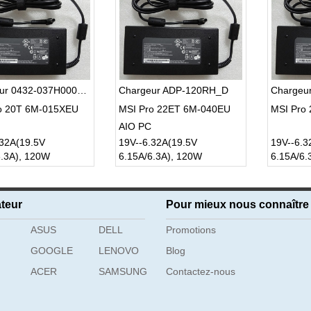
Chargeur 0432-037H000635000055
Chargeur ADP-120RH_D
o 20T 6M-015XEU
MSI Pro 22ET 6M-040EU
MSI Pro
AIO PC
.32A(19.5V
19V--6.32A(19.5V
19V--6.3
6.3A), 120W
6.15A/6.3A), 120W
6.15A/6.
teur
Pour mieux nous connaître
ASUS
DELL
Promotions
GOOGLE
LENOVO
Blog
ACER
SAMSUNG
Contactez-nous