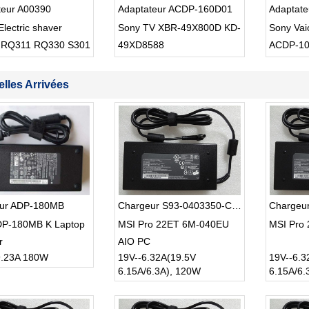
teur A00390
Adaptateur ACDP-160D01
Adaptat
Electric shaver
Sony TV XBR-49X800D KD-
Sony Va
 RQ311 RQ330 S301
49XD8588
ACDP-1
lles Arrivées
ur ADP-180MB
Chargeur S93-0403350-C54
Chargeu
DP-180MB K Laptop
MSI Pro 22ET 6M-040EU
MSI Pro
r
AIO PC
9.23A 180W
19V--6.32A(19.5V
19V--6.3
6.15A/6.3A), 120W
6.15A/6.