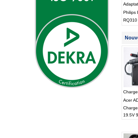
Adapta
Philips 
RQ310
S512
Nouve
Charge
Acer A
Charge
19.5V 