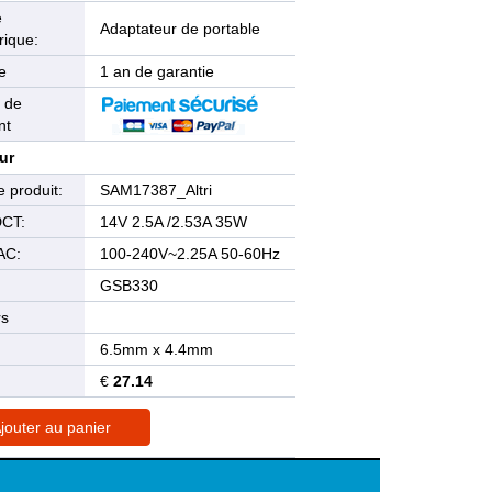
e
Adaptateur de portable
rique:
e
1 an de garantie
 de
nt
ur
 produit:
SAM17387_Altri
DCT:
14V 2.5A /2.53A 35W
AC:
100-240V~2.25A 50-60Hz
GSB330
rs
6.5mm x 4.4mm
€
27.14
jouter au panier