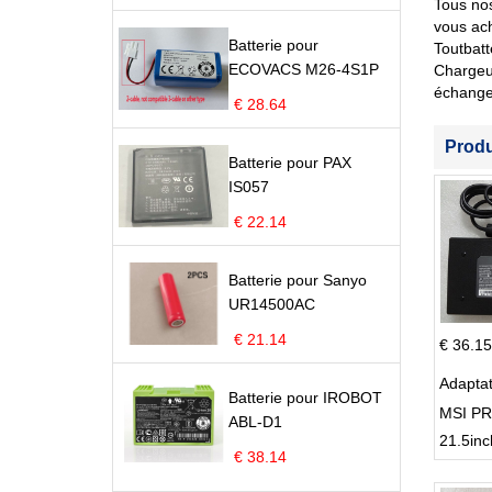
Tous nos
vous ach
Batterie pour
Toutbatt
ECOVACS M26-4S1P
Chargeu
échange
€ 28.64
Prod
Batterie pour PAX
IS057
€ 22.14
Batterie pour Sanyo
UR14500AC
€ 21.14
€ 36.15
Adapta
Batterie pour IROBOT
MSI PR
ABL-D1
21.5inc
€ 38.14