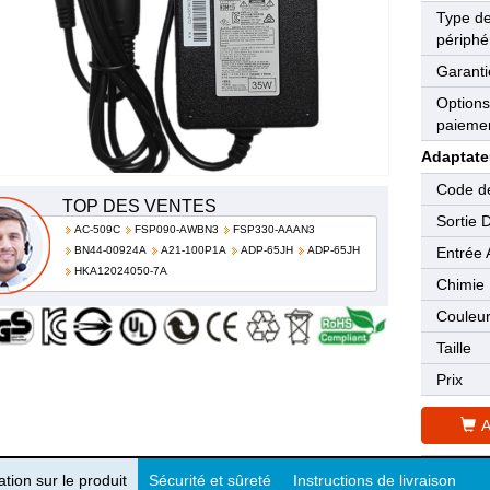
Type d
périphé
Garanti
Options
paieme
Adaptate
Code de
TOP DES VENTES
Sortie 
AC-509C
FSP090-AWBN3
FSP330-AAAN3
BN44-00924A
A21-100P1A
ADP-65JH
ADP-65JH
Entrée 
HKA12024050-7A
Chimie
Couleu
Taille
Prix
A
tion sur le produit
Sécurité et sûreté
Instructions de livraison