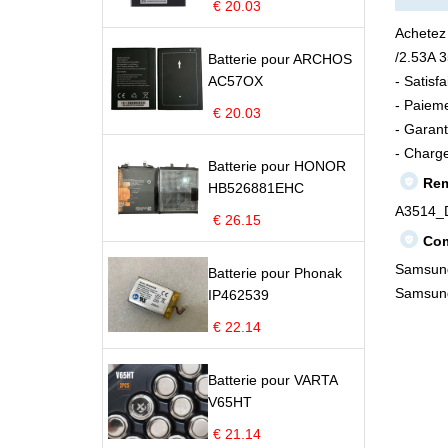
€ 20.03
Achetez
/2.53A 3
Batterie pour ARCHOS
AC57OX
- Satisf
- Paieme
€ 20.03
- Garant
- Charge
Batterie pour HONOR
Rem
HB526881EHC
A3514_
€ 26.15
Com
Samsung
Batterie pour Phonak
Samsung
IP462539
€ 22.14
Batterie pour VARTA
V65HT
€ 21.14