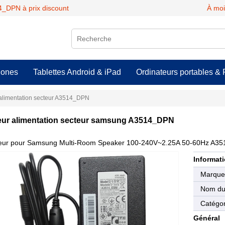
_DPN à prix discount
À moi
hones
Tablettes Android & iPad
Ordinateurs portables & 
alimentation secteur A3514_DPN
ur alimentation secteur samsung A3514_DPN
eur pour Samsung Multi-Room Speaker 100-240V~2.25A 50-60Hz A3
Informati
Marqu
Nom du 
Catégor
Général