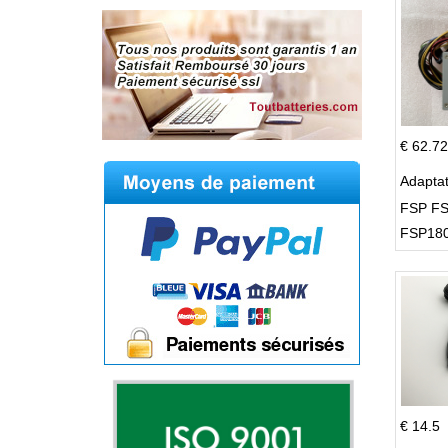
€ 62.72
Adapta
FSP FS
FSP180
Supply
€ 14.5