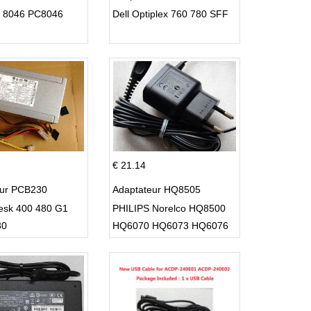
C 8046 PC8046
Dell Optiplex 760 780 SFF
€ 21.14
eur PCB230
Adaptateur HQ8505
esk 400 480 G1
PHILIPS Norelco HQ8500
30
HQ6070 HQ6073 HQ6076
PT860 HQ8