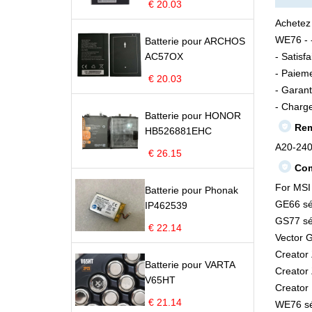
€ 20.03
Achetez
WE76 - -
Batterie pour ARCHOS
AC57OX
- Satisf
- Paieme
€ 20.03
- Garant
- Charge
Batterie pour HONOR
Rem
HB526881EHC
A20-24
€ 26.15
Com
For MSI
Batterie pour Phonak
GE66 sé
IP462539
GS77 sér
€ 22.14
Vector 
Creator 
Batterie pour VARTA
Creator 
V65HT
Creator
€ 21.14
WE76 sé