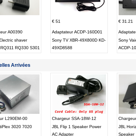
€ 51
€ 31.21
teur A00390
Adaptateur ACDP-160D01
Adaptat
Electric shaver
Sony TV XBR-49X800D KD-
Sony Va
 RQ311 RQ330 S301
49XD8588
ACDP-1
lles Arrivées
ur L290EM-00
Chargeur SSA-18W-12
Chargeu
tiPlex 3020 7020
JBL Flip 1 Speaker Power
JBL Hori
AC Adapter
Speaker