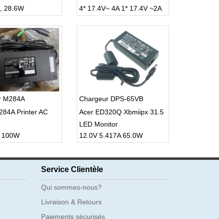
, 28.6W
4* 17.4V~ 4A 1* 17.4V ~2A
r M284A
Chargeur DPS-65VB
84A Printer AC
Acer ED320Q Xbmiipx 31.5
LED Monitor
A 100W
12.0V 5.417A 65.0W
Service Clientèle
Qui sommes-nous?
Livraison & Retours
Paiements sécurisés