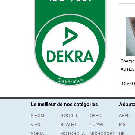
Charge
AUTEC
8.3V 0
Le meilleur de nos catégories
Adapta
XIAOMI
GOOGLE
OPPO
APPLE
VIVO
REALME
HUAWEI
MSI
NOKIA
MOTOROLA
MICROSOFT
HP