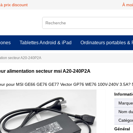
 prix discount
À moi
hones
Tablettes Android & iPad
Ordinateurs portables & 
ation secteur A20-240P2A
ur alimentation secteur msi A20-240P2A
eur pour MSI GE66 GE76 GE77 Vector GP76 WE76 100V-240V 3.5A? 
Informati
Marqu
Nom du 
Catégor
Général