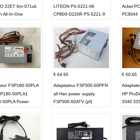
O 22ET 6m-071uk
LITEON PS-5221-06
Acbel P
h All-In-One
CPB09-D220R PS-5221-9
PC8044
DPS-220UB-A
€ 64.65
€ 50.65
teur FSP180-50PLA
Adaptateur FSP300-60PFN
Adaptat
P180-50PLA1
all Han power supply
HP ProD
-50PLA Power
FSP300-60ATV (pf)
3340 33
 220w