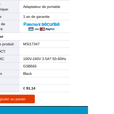
e
Adaptateur de portable
rique:
e
1 an de garantie
 de
nt
ur
 produit:
MSI17347
DCT:
AC:
100V-240V 3.5A? 50-60Hz
GSB565
rs
Black
€
91.14
jouter au panier