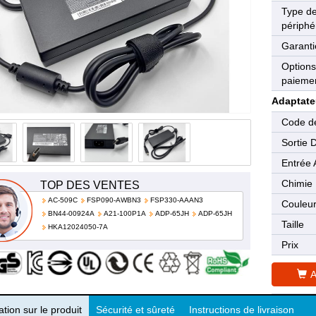
Type d
périphé
Garanti
Options
paieme
Adaptate
Code de
Sortie 
Entrée 
Chimie
TOP DES VENTES
AC-509C
FSP090-AWBN3
FSP330-AAAN3
Couleu
BN44-00924A
A21-100P1A
ADP-65JH
ADP-65JH
Taille
HKA12024050-7A
Prix
A
tion sur le produit
Sécurité et sûreté
Instructions de livraison