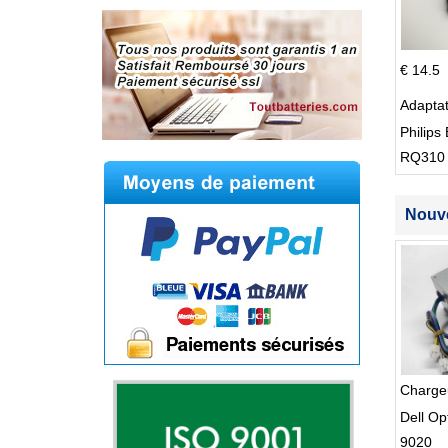
€ 14.5
Adapta
Philips 
RQ310
S512
Nouve
Charge
Dell Op
9020