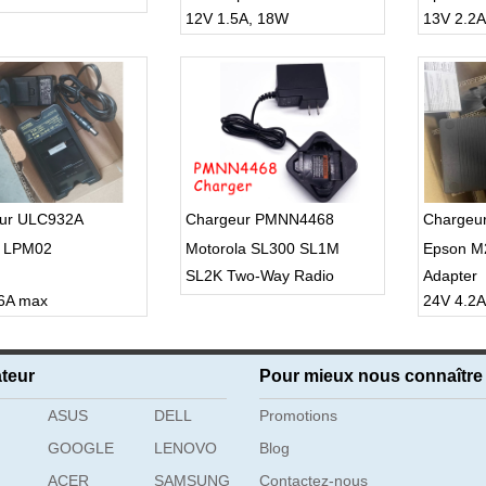
12V 1.5A, 18W
13V 2.2A
ur ULC932A
Chargeur PMNN4468
Chargeu
 LPM02
Motorola SL300 SL1M
Epson M2
SL2K Two-Way Radio
Adapter
.6A max
24V 4.2
PMNN4468 PMNN4468A
teur
Pour mieux nous connaître
ASUS
DELL
Promotions
GOOGLE
LENOVO
Blog
ACER
SAMSUNG
Contactez-nous