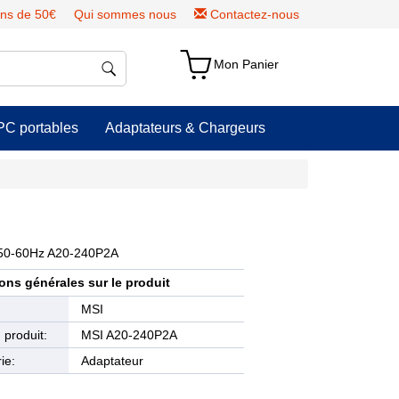
ns de 50€
Qui sommes nous
Contactez-nous
Mon Panier
PC portables
Adaptateurs & Chargeurs
50-60Hz A20-240P2A
ons générales sur le produit
e
MSI
produit:
MSI A20-240P2A
ie:
Adaptateur