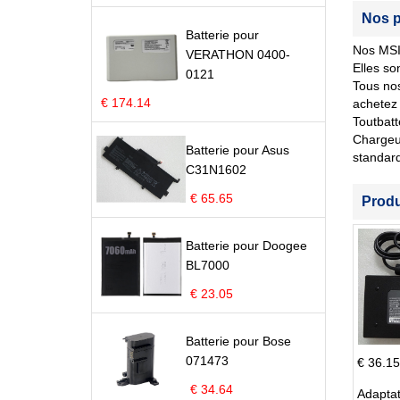
Nos p
Batterie pour
Nos MSI 
VERATHON 0400-
Elles so
0121
Tous nos
€ 174.14
achetez 
Toutbatt
Chargeur
Batterie pour Asus
standar
C31N1602
€ 65.65
Prod
Batterie pour Doogee
BL7000
€ 23.05
Batterie pour Bose
071473
€ 36.15
€ 34.64
Adapta