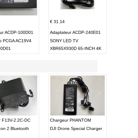
€ 31.14
eur ACDP-100D01
Adaptateur ACDP-240E01
io PCGA AC19V4
SONY LED TV
00D01
XBR65X930D 65-INCH 4K
ULTRA HD 3D SMART TV
USB Cable
r F13V-2.2C-DC
Chargeur PHANTOM
zon 2 Bluetooth
DJI Drone Special Charger