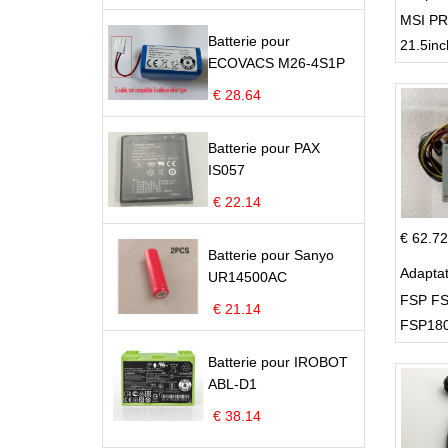
MSI PR
Batterie pour
21.5inc
ECOVACS M26-4S1P
€ 28.64
Batterie pour PAX
IS057
€ 22.14
€ 62.72
Batterie pour Sanyo
Adapta
UR14500AC
FSP FS
€ 21.14
FSP180
Supply
Batterie pour IROBOT
ABL-D1
€ 38.14