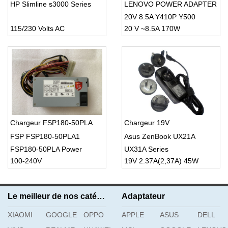
HP Slimline s3000 Series
LENOVO POWER ADAPTER
20V 8.5A Y410P Y500
115/230 Volts AC
20 V ~8.5A 170W
Y500N Y560 Y510P
Chargeur FSP180-50PLA
Chargeur 19V
FSP FSP180-50PLA1
Asus ZenBook UX21A
FSP180-50PLA Power
UX31A Series
100-240V
19V 2.37A(2,37A) 45W
Supply 220w
Le meilleur de nos catégories
Adaptateur
XIAOMI
GOOGLE
OPPO
APPLE
ASUS
DELL