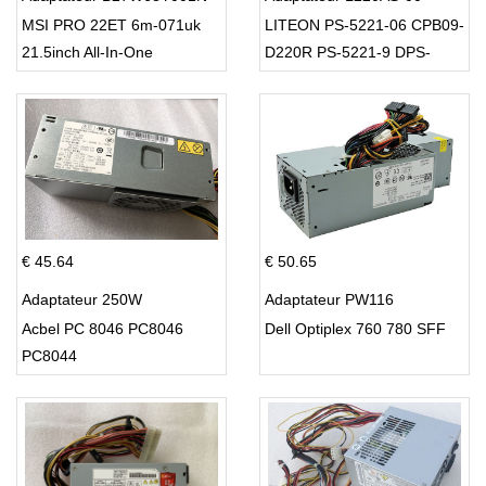
MSI PRO 22ET 6m-071uk
LITEON PS-5221-06 CPB09-
21.5inch All-In-One
D220R PS-5221-9 DPS-
220UB-A
€ 45.64
€ 50.65
Adaptateur 250W
Adaptateur PW116
Acbel PC 8046 PC8046
Dell Optiplex 760 780 SFF
PC8044