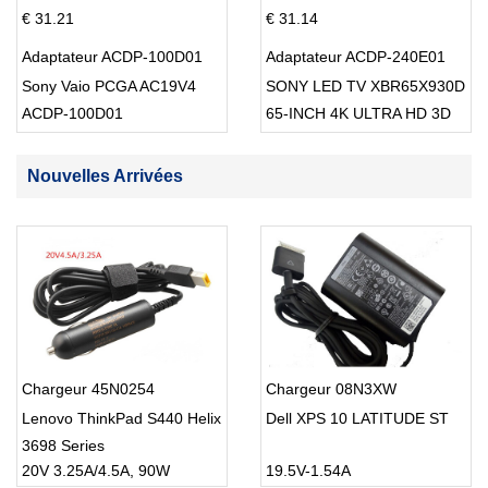
€ 31.21
€ 31.14
Adaptateur ACDP-100D01
Adaptateur ACDP-240E01
Sony Vaio PCGA AC19V4
SONY LED TV XBR65X930D
ACDP-100D01
65-INCH 4K ULTRA HD 3D
SMART TV USB Cable
Nouvelles Arrivées
Chargeur 45N0254
Chargeur 08N3XW
Lenovo ThinkPad S440 Helix
Dell XPS 10 LATITUDE ST
3698 Series
20V 3.25A/4.5A, 90W
19.5V-1.54A