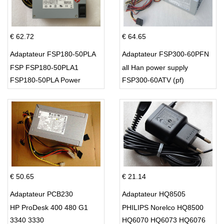
€ 62.72
€ 64.65
Adaptateur FSP180-50PLA
Adaptateur FSP300-60PFN
FSP FSP180-50PLA1
all Han power supply
FSP180-50PLA Power
FSP300-60ATV (pf)
Supply 220w
€ 50.65
€ 21.14
Adaptateur PCB230
Adaptateur HQ8505
HP ProDesk 400 480 G1
PHILIPS Norelco HQ8500
3340 3330
HQ6070 HQ6073 HQ6076