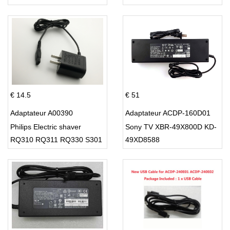
PT860 HQ8
€ 14.5
€ 51
Adaptateur A00390
Adaptateur ACDP-160D01
Philips Electric shaver
Sony TV XBR-49X800D KD-
RQ310 RQ311 RQ330 S301
49XD8588
S512