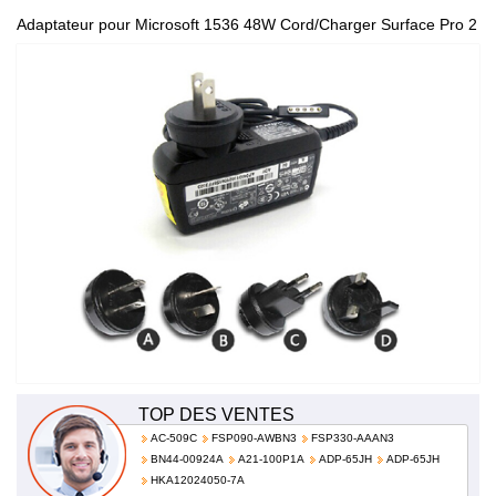
Adaptateur pour Microsoft 1536 48W Cord/Charger Surface Pro 2
série Tablet 100-240V 50-60Hz 1536
TOP DES VENTES
AC-509C
FSP090-AWBN3
FSP330-AAAN3
BN44-00924A
A21-100P1A
ADP-65JH
ADP-65JH
HKA12024050-7A