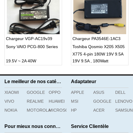
Chargeur VGP-AC19v39
Chargeur PA3546E-1AC3
Sony VAIO PCG-800 Series
Toshiba Qosmio X205 X505
X775 4-pin 180W 19V 9.5A
19.5V ~ 2A 40W
19V 9.5A , 180Watt
Charger
Le meilleur de nos catégories
Adaptateur
XIAOMI
GOOGLE
OPPO
APPLE
ASUS
DELL
VIVO
REALME
HUAWEI
MSI
GOOGLE
LENOVO
NOKIA
MOTOROLA
MICROSOFT
HP
ACER
SAMSU
Pour mieux nous connaître
Service Clientèle