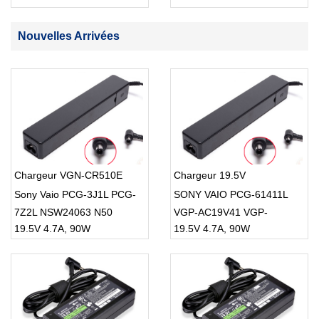
SMART TV USB Cable
Nouvelles Arrivées
Chargeur VGN-CR510E
Chargeur 19.5V
Sony Vaio PCG-3J1L PCG-
SONY VAIO PCG-61411L
7Z2L NSW24063 N50
VGP-AC19V41 VGP-
19.5V 4.7A, 90W
19.5V 4.7A, 90W
AC19V19 VGP-AC19V10
VGP-AC19V11