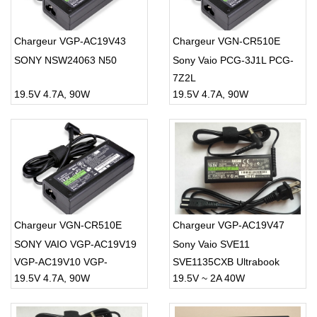
Chargeur VGP-AC19V43
Chargeur VGN-CR510E
SONY NSW24063 N50
Sony Vaio PCG-3J1L PCG-
7Z2L
19.5V 4.7A, 90W
19.5V 4.7A, 90W
Chargeur VGN-CR510E
Chargeur VGP-AC19V47
SONY VAIO VGP-AC19V19
Sony Vaio SVE11
VGP-AC19V10 VGP-
SVE1135CXB Ultrabook
19.5V 4.7A, 90W
19.5V ~ 2A 40W
AC19V11