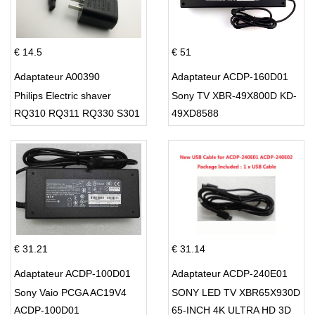
€ 14.5
€ 51
Adaptateur A00390
Adaptateur ACDP-160D01
Philips Electric shaver
Sony TV XBR-49X800D KD-
RQ310 RQ311 RQ330 S301
49XD8588
S512
€ 31.21
€ 31.14
Adaptateur ACDP-100D01
Adaptateur ACDP-240E01
Sony Vaio PCGA AC19V4
SONY LED TV XBR65X930D
ACDP-100D01
65-INCH 4K ULTRA HD 3D