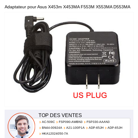
Adaptateur pour Asus X453m X453MA F553M X553MA D553MA
15.6 AC 100-240V 50-60Hz 1.0A 0A001-00330100
TOP DES VENTES
AC-509C
FSP090-AWBN3
FSP330-AAAN3
BN44-00924A
A21-100P1A
ADP-65JH
ADP-65JH
HKA12024050-7A