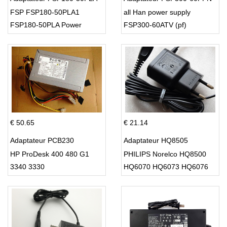
FSP FSP180-50PLA1
all Han power supply
FSP180-50PLA Power
FSP300-60ATV (pf)
Supply 220w
€ 50.65
€ 21.14
Adaptateur PCB230
Adaptateur HQ8505
HP ProDesk 400 480 G1
PHILIPS Norelco HQ8500
3340 3330
HQ6070 HQ6073 HQ6076
PT860 HQ8