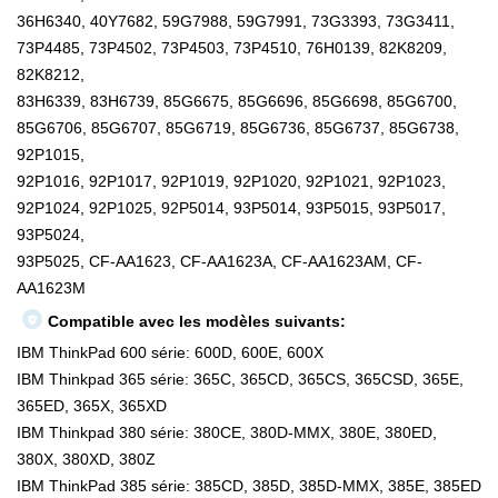
36H6340, 40Y7682, 59G7988, 59G7991, 73G3393, 73G3411,
73P4485, 73P4502, 73P4503, 73P4510, 76H0139, 82K8209,
82K8212,
83H6339, 83H6739, 85G6675, 85G6696, 85G6698, 85G6700,
85G6706, 85G6707, 85G6719, 85G6736, 85G6737, 85G6738,
92P1015,
92P1016, 92P1017, 92P1019, 92P1020, 92P1021, 92P1023,
92P1024, 92P1025, 92P5014, 93P5014, 93P5015, 93P5017,
93P5024,
93P5025, CF-AA1623, CF-AA1623A, CF-AA1623AM, CF-
AA1623M
Compatible avec les modèles suivants:
IBM ThinkPad 600 série: 600D, 600E, 600X
IBM Thinkpad 365 série: 365C, 365CD, 365CS, 365CSD, 365E,
365ED, 365X, 365XD
IBM Thinkpad 380 série: 380CE, 380D-MMX, 380E, 380ED,
380X, 380XD, 380Z
IBM ThinkPad 385 série: 385CD, 385D, 385D-MMX, 385E, 385ED