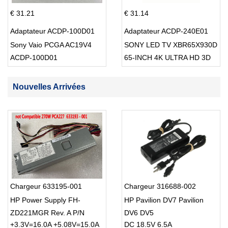
€ 31.21
€ 31.14
Adaptateur ACDP-100D01
Adaptateur ACDP-240E01
Sony Vaio PCGA AC19V4
SONY LED TV XBR65X930D
ACDP-100D01
65-INCH 4K ULTRA HD 3D
SMART TV USB Cable
Nouvelles Arrivées
Chargeur 633195-001
Chargeur 316688-002
HP Power Supply FH-
HP Pavilion DV7 Pavilion
ZD221MGR Rev. A P/N
DV6 DV5
+3.3V=16.0A +5.08V=15.0A
DC 18.5V 6.5A
633195-001