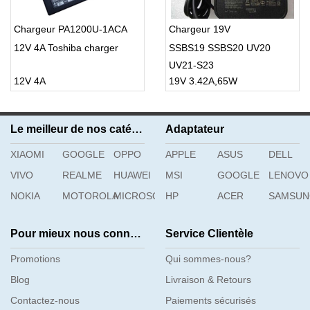
Chargeur PA1200U-1ACA
Chargeur 19V
12V 4A Toshiba charger
SSBS19 SSBS20 UV20
UV21-S23
12V 4A
19V 3.42A,65W
Le meilleur de nos catégories
Adaptateur
XIAOMI
GOOGLE
OPPO
APPLE
ASUS
DELL
VIVO
REALME
HUAWEI
MSI
GOOGLE
LENOVO
NOKIA
MOTOROLA
MICROSOFT
HP
ACER
SAMSU
Pour mieux nous connaître
Service Clientèle
Promotions
Qui sommes-nous?
Blog
Livraison & Retours
Contactez-nous
Paiements sécurisés