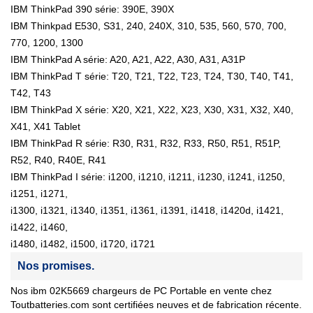
IBM ThinkPad 390 série: 390E, 390X
IBM Thinkpad E530, S31, 240, 240X, 310, 535, 560, 570, 700,
770, 1200, 1300
IBM ThinkPad A série: A20, A21, A22, A30, A31, A31P
IBM ThinkPad T série: T20, T21, T22, T23, T24, T30, T40, T41,
T42, T43
IBM ThinkPad X série: X20, X21, X22, X23, X30, X31, X32, X40,
X41, X41 Tablet
IBM ThinkPad R série: R30, R31, R32, R33, R50, R51, R51P,
R52, R40, R40E, R41
IBM ThinkPad I série: i1200, i1210, i1211, i1230, i1241, i1250,
i1251, i1271,
i1300, i1321, i1340, i1351, i1361, i1391, i1418, i1420d, i1421,
i1422, i1460,
i1480, i1482, i1500, i1720, i1721
Nos promises.
Nos ibm 02K5669 chargeurs de PC Portable en vente chez
Toutbatteries.com sont certifiées neuves et de fabrication récente.