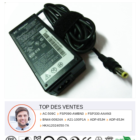
02K5669
TOP DES VENTES
AC-509C
FSP090-AWBN3
FSP330-AAAN3
BN44-00924A
A21-100P1A
ADP-65JH
ADP-65JH
HKA12024050-7A