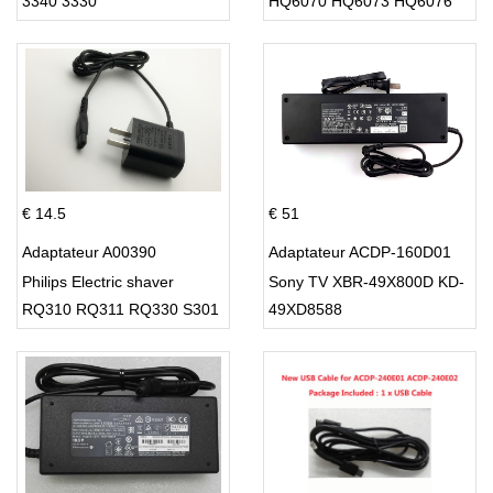
3340 3330
HQ6070 HQ6073 HQ6076
PT860 HQ8
€ 14.5
€ 51
Adaptateur A00390
Adaptateur ACDP-160D01
Philips Electric shaver
Sony TV XBR-49X800D KD-
RQ310 RQ311 RQ330 S301
49XD8588
S512