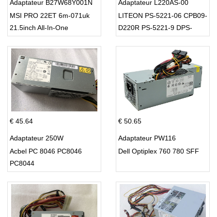
Adaptateur B27W68Y001N
Adaptateur L220AS-00
MSI PRO 22ET 6m-071uk
LITEON PS-5221-06 CPB09-
21.5inch All-In-One
D220R PS-5221-9 DPS-
220UB-A
€ 45.64
€ 50.65
Adaptateur 250W
Adaptateur PW116
Acbel PC 8046 PC8046
Dell Optiplex 760 780 SFF
PC8044