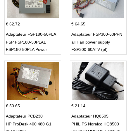
€ 62.72
€ 64.65
Adaptateur FSP180-50PLA
Adaptateur FSP300-60PFN
FSP FSP180-50PLA1
all Han power supply
FSP180-50PLA Power
FSP300-60ATV (pf)
Supply 220w
€ 50.65
€ 21.14
Adaptateur PCB230
Adaptateur HQ8505
HP ProDesk 400 480 G1
PHILIPS Norelco HQ8500