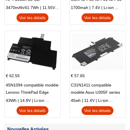
IC-F61 IC-M87
3470mAh/41.7Wh | 11.55V | Li-ion ...
1700mah | 7.4V | Li-ion ...
Voir les détails
Voir les détails
€ 62.55
€ 57.65
45N1094 compatible modèle
C31N1411 compatible
Lenovo ThinkPad Edge
modèle Asus U305F series
S230u Twist
43Wh | 14.8V | Li-ion ...
45wh | 11.4V | Li-ion ...
Voir les détails
Voir les détails
Nouvelles Arrivées