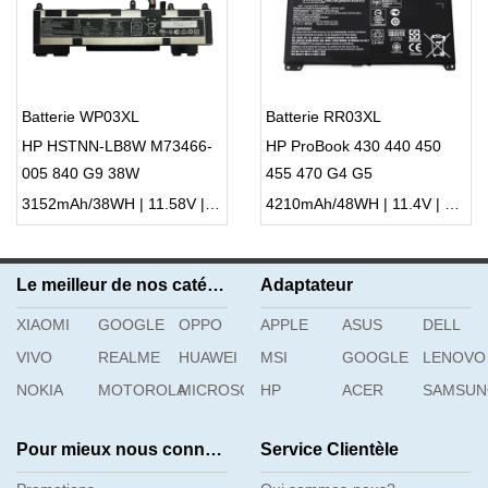
Batterie WP03XL
Batterie RR03XL
HP HSTNN-LB8W M73466-
HP ProBook 430 440 450
005 840 G9 38W
455 470 G4 G5
3152mAh/38WH | 11.58V | Li-ion ...
4210mAh/48WH | 11.4V | Li-ion ...
Le meilleur de nos catégories
Adaptateur
XIAOMI
GOOGLE
OPPO
APPLE
ASUS
DELL
VIVO
REALME
HUAWEI
MSI
GOOGLE
LENOVO
NOKIA
MOTOROLA
MICROSOFT
HP
ACER
SAMSU
Pour mieux nous connaître
Service Clientèle