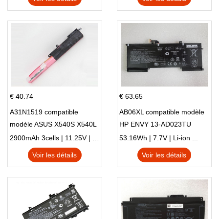
€ 40.74
€ 63.65
A31N1519 compatible
AB06XL compatible modèle
modèle ASUS X540S X540L
HP ENVY 13-AD023TU
X540LA-SI302 X540SA
HSTNN-DB8C 921438-855
2900mAh 3cells | 11.25V | Li-ion ...
53.16Wh | 7.7V | Li-ion ...
X540S
TPN-I128
Voir les détails
Voir les détails