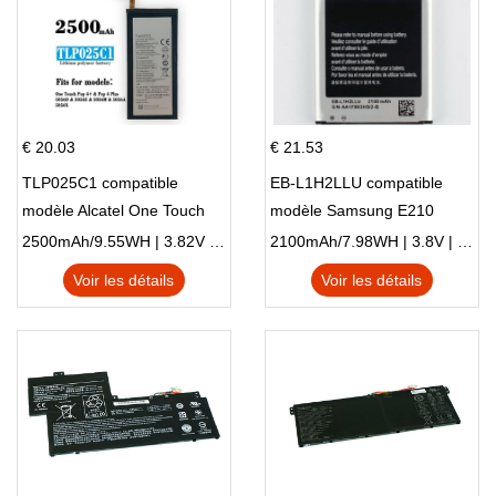
€ 20.03
€ 21.53
TLP025C1 compatible
EB-L1H2LLU compatible
modèle Alcatel One Touch
modèle Samsung E210
Pop 4 Plus OT-5056D
E210K i939
2500mAh/9.55WH | 3.82V | Li-ion ...
2100mAh/7.98WH | 3.8V | Li-ion ...
Voir les détails
Voir les détails