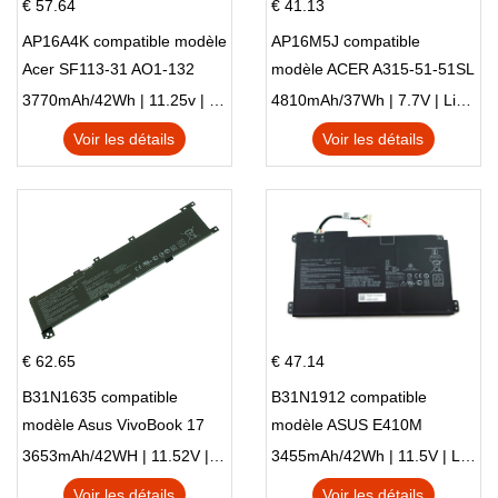
€ 57.64
€ 41.13
AP16A4K compatible modèle
AP16M5J compatible
Acer SF113-31 AO1-132
modèle ACER A315-51-51SL
NE132
N17Q1 SERIES
3770mAh/42Wh | 11.25v | Li-ion ...
4810mAh/37Wh | 7.7V | Li-ion ...
Voir les détails
Voir les détails
€ 62.65
€ 47.14
B31N1635 compatible
B31N1912 compatible
modèle Asus VivoBook 17
modèle ASUS E410M
X705NC X705UA X705UV
E410MA L410MA
3653mAh/42WH | 11.52V | Li-ion ...
3455mAh/42Wh | 11.5V | Li-ion ...
X705UN X705UD
Voir les détails
Voir les détails