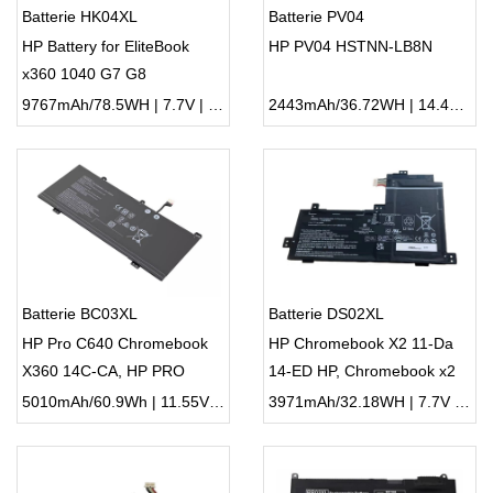
Batterie HK04XL
Batterie PV04
HP Battery for EliteBook
HP PV04 HSTNN-LB8N
x360 1040 G7 G8
9767mAh/78.5WH | 7.7V | Li-ion ...
2443mAh/36.72WH | 14.4V | Li-ion ...
Batterie BC03XL
Batterie DS02XL
HP Pro C640 Chromebook
HP Chromebook X2 11-Da
X360 14C-CA, HP PRO
14-ED HP, Chromebook x2
C640 Chromebook 640E G1
11-da Series
5010mAh/60.9Wh | 11.55V | Li-ion ...
3971mAh/32.18WH | 7.7V | Li-ion ...