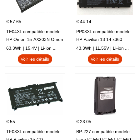
€ 57.65
€ 44.14
TE04XL compatible modèle
PP03XL compatible modèle
HP Omen 15-AX203N Omen
HP Pavilion 13 14 x360
15 Series Pavilion 15 Series
L83388-AC1 L83388-421
63.3Wh | 15.4V | Li-ion ...
43.3Wh | 11.55V | Li-ion ...
HSTNN-LB8S M01118-421
Voir les détails
Voir les détails
M01144-005 13-BB 14-DV
14-DK 15-EH HSTNN-DB9X
€ 55
€ 23.05
TF03XL compatible modèle
BP-227 compatible modèle
HP Pavilion 15-CD
Icom IC-F50 IC-F51 IC-F60