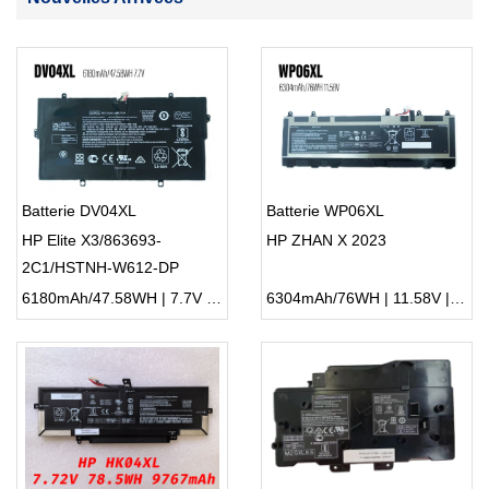
Batterie DV04XL
Batterie WP06XL
HP Elite X3/863693-
HP ZHAN X 2023
2C1/HSTNH-W612-DP
6180mAh/47.58WH | 7.7V | Li-ion ...
6304mAh/76WH | 11.58V | Li-ion ...