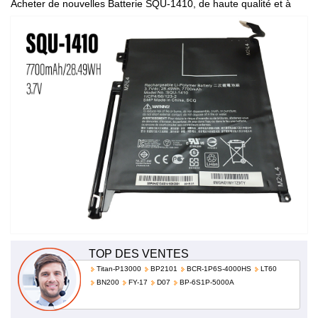
Acheter de nouvelles Batterie SQU-1410, de haute qualité et à
bas prix!
TOP DES VENTES
Titan-P13000
BP2101
BCR-1P6S-4000HS
LT60
BN200
FY-17
D07
BP-6S1P-5000A