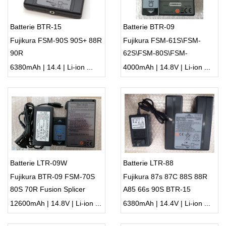
Batterie BTR-15
Batterie BTR-09
Fujikura FSM-90S 90S+ 88R
Fujikura FSM-61S\FSM-
90R
62S\FSM-80S\FSM-
80C\70S\70R
6380mAh | 14.4 | Li-ion ...
4000mAh | 14.8V | Li-ion ...
Batterie LTR-09W
Batterie LTR-88
Fujikura BTR-09 FSM-70S
Fujikura 87s 87C 88S 88R
80S 70R Fusion Splicer
A85 66s 90S BTR-15
12600mAh | 14.8V | Li-ion ...
6380mAh | 14.4V | Li-ion ...