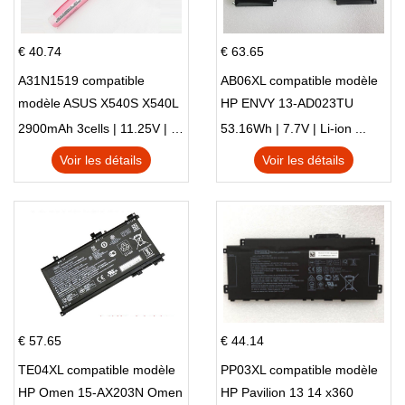
€ 40.74
€ 63.65
A31N1519 compatible
AB06XL compatible modèle
modèle ASUS X540S X540L
HP ENVY 13-AD023TU
X540LA-SI302 X540SA
HSTNN-DB8C 921438-855
2900mAh 3cells | 11.25V | Li-ion ...
53.16Wh | 7.7V | Li-ion ...
X540S
TPN-I128
Voir les détails
Voir les détails
€ 57.65
€ 44.14
TE04XL compatible modèle
PP03XL compatible modèle
HP Omen 15-AX203N Omen
HP Pavilion 13 14 x360