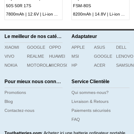
50S 50R 17S
FSM-80S
7800mAh | 12.6V | Li-ion ...
8200mAh | 14.8V | Li-ion ...
Le meilleur de nos catégories
Adaptateur
XIAOMI
GOOGLE
OPPO
APPLE
ASUS
DELL
VIVO
REALME
HUAWEI
MSI
GOOGLE
LENOVO
NOKIA
MOTOROLA
MICROSOFT
HP
ACER
SAMSU
Pour mieux nous connaître
Service Clientèle
Promotions
Qui sommes-nous?
Blog
Livraison & Retours
Contactez-nous
Paiements sécurisés
FAQ
Toutbatteries.com
: Achetez ici une batterie ordinateur portable