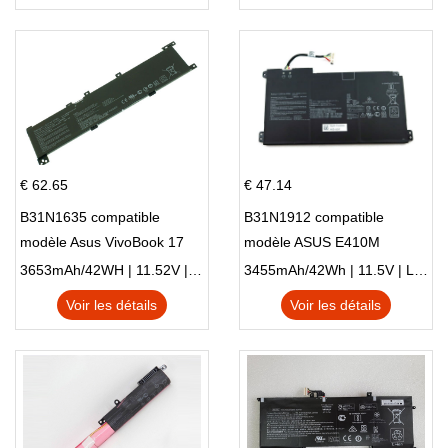
€ 62.65
€ 47.14
B31N1635 compatible
B31N1912 compatible
modèle Asus VivoBook 17
modèle ASUS E410M
X705NC X705UA X705UV
E410MA L410MA
3653mAh/42WH | 11.52V | Li-ion ...
3455mAh/42Wh | 11.5V | Li-ion ...
X705UN X705UD
Voir les détails
Voir les détails