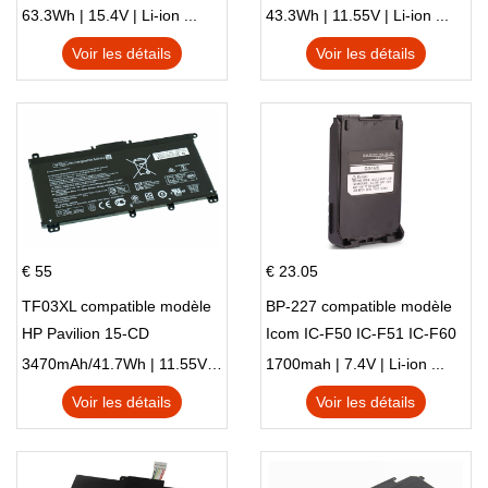
15 Series Pavilion 15 Series
L83388-AC1 L83388-421
63.3Wh | 15.4V | Li-ion ...
43.3Wh | 11.55V | Li-ion ...
HSTNN-LB8S M01118-421
Voir les détails
Voir les détails
M01144-005 13-BB 14-DV
14-DK 15-EH HSTNN-DB9X
€ 55
€ 23.05
TF03XL compatible modèle
BP-227 compatible modèle
HP Pavilion 15-CD
Icom IC-F50 IC-F51 IC-F60
IC-F61 IC-M87
3470mAh/41.7Wh | 11.55V | Li-ion ...
1700mah | 7.4V | Li-ion ...
Voir les détails
Voir les détails