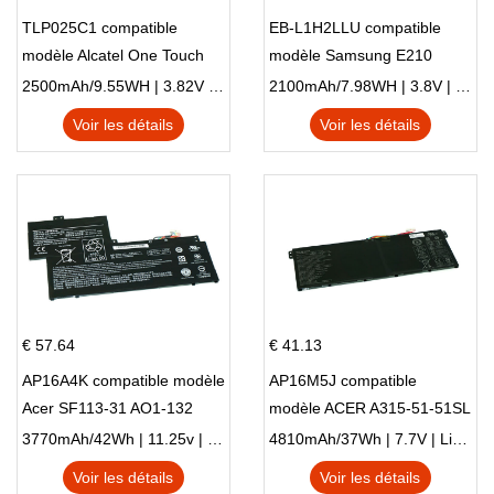
TLP025C1 compatible
EB-L1H2LLU compatible
modèle Alcatel One Touch
modèle Samsung E210
Pop 4 Plus OT-5056D
E210K i939
2500mAh/9.55WH | 3.82V | Li-ion ...
2100mAh/7.98WH | 3.8V | Li-ion ...
Voir les détails
Voir les détails
€ 57.64
€ 41.13
AP16A4K compatible modèle
AP16M5J compatible
Acer SF113-31 AO1-132
modèle ACER A315-51-51SL
NE132
N17Q1 SERIES
3770mAh/42Wh | 11.25v | Li-ion ...
4810mAh/37Wh | 7.7V | Li-ion ...
Voir les détails
Voir les détails