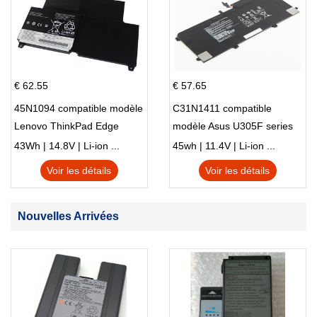
€ 62.55
€ 57.65
45N1094 compatible modèle
C31N1411 compatible
Lenovo ThinkPad Edge
modèle Asus U305F series
S230u Twist
43Wh | 14.8V | Li-ion ...
45wh | 11.4V | Li-ion ...
Voir les détails
Voir les détails
Nouvelles Arrivées