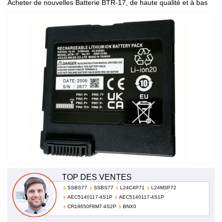
Acheter de nouvelles Batterie BTR-17, de haute qualité et à bas
prix!
TOP DES VENTES
SSBS77
SSBS77
L24C4P71
L24M3P72
AEC5140117-4S1P
AEC5140117-4S1P
CR18650F8M7-4S2P
BNX0