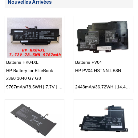
Nouvelles Arrivées
Batterie HK04XL
Batterie PV04
HP Battery for EliteBook
HP PV04 HSTNN-LB8N
x360 1040 G7 G8
9767mAh/78.5WH | 7.7V | Li-ion ...
2443mAh/36.72WH | 14.4V | Li-ion ...