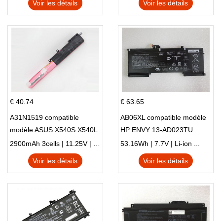
Voir les détails
Voir les détails
€ 40.74
€ 63.65
A31N1519 compatible
AB06XL compatible modèle
modèle ASUS X540S X540L
HP ENVY 13-AD023TU
X540LA-SI302 X540SA
HSTNN-DB8C 921438-855
2900mAh 3cells | 11.25V | Li-ion ...
53.16Wh | 7.7V | Li-ion ...
X540S
TPN-I128
Voir les détails
Voir les détails