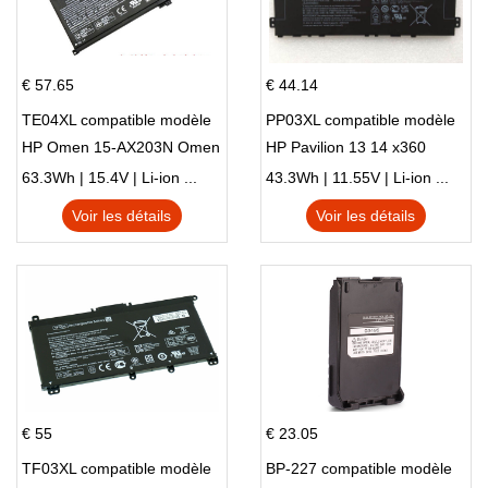
€ 57.65
€ 44.14
TE04XL compatible modèle
PP03XL compatible modèle
HP Omen 15-AX203N Omen
HP Pavilion 13 14 x360
15 Series Pavilion 15 Series
L83388-AC1 L83388-421
63.3Wh | 15.4V | Li-ion ...
43.3Wh | 11.55V | Li-ion ...
HSTNN-LB8S M01118-421
Voir les détails
Voir les détails
M01144-005 13-BB 14-DV
14-DK 15-EH HSTNN-DB9X
€ 55
€ 23.05
TF03XL compatible modèle
BP-227 compatible modèle