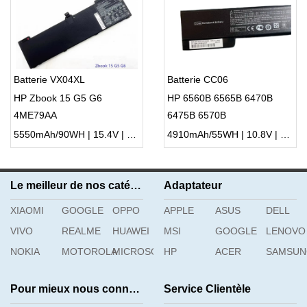
Batterie VX04XL
Batterie CC06
HP Zbook 15 G5 G6
HP 6560B 6565B 6470B
4ME79AA
6475B 6570B
5550mAh/90WH | 15.4V | Li-ion ...
4910mAh/55WH | 10.8V | Li-ion ...
Le meilleur de nos catégories
Adaptateur
XIAOMI
GOOGLE
OPPO
APPLE
ASUS
DELL
VIVO
REALME
HUAWEI
MSI
GOOGLE
LENOVO
NOKIA
MOTOROLA
MICROSOFT
HP
ACER
SAMSU
Pour mieux nous connaître
Service Clientèle