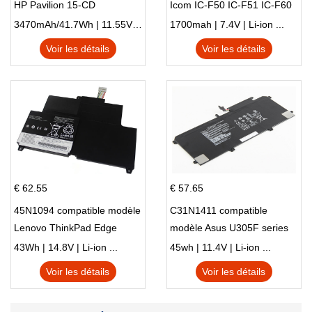
HP Pavilion 15-CD
Icom IC-F50 IC-F51 IC-F60
IC-F61 IC-M87
3470mAh/41.7Wh | 11.55V | Li-ion ...
1700mah | 7.4V | Li-ion ...
Voir les détails
Voir les détails
€ 62.55
€ 57.65
45N1094 compatible modèle
C31N1411 compatible
Lenovo ThinkPad Edge
modèle Asus U305F series
S230u Twist
43Wh | 14.8V | Li-ion ...
45wh | 11.4V | Li-ion ...
Voir les détails
Voir les détails