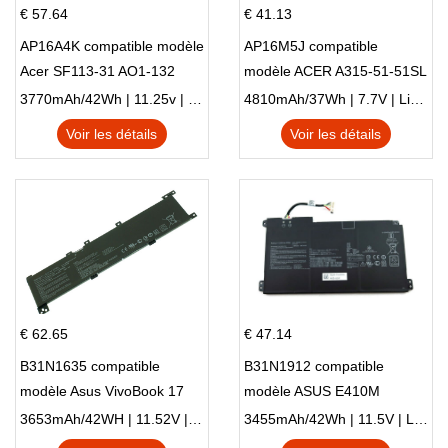
€ 57.64
€ 41.13
AP16A4K compatible modèle
AP16M5J compatible
Acer SF113-31 AO1-132
modèle ACER A315-51-51SL
NE132
N17Q1 SERIES
3770mAh/42Wh | 11.25v | Li-ion ...
4810mAh/37Wh | 7.7V | Li-ion ...
Voir les détails
Voir les détails
€ 62.65
€ 47.14
B31N1635 compatible
B31N1912 compatible
modèle Asus VivoBook 17
modèle ASUS E410M
X705NC X705UA X705UV
E410MA L410MA
3653mAh/42WH | 11.52V | Li-ion ...
3455mAh/42Wh | 11.5V | Li-ion ...
X705UN X705UD