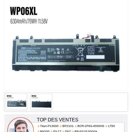
haute qualité et à bas prix!
TOP DES VENTES
Titan-P13000
BP2101
BCR-1P6S-4000HS
LT60
BN200
FY-17
D07
BP-6S1P-5000A