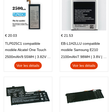
€ 20.03
€ 21.53
TLP025C1 compatible
EB-L1H2LLU compatible
modèle Alcatel One Touch
modèle Samsung E210
Pop 4 Plus OT-5056D
E210K i939
2500mAh/9.55WH | 3.82V | Li-ion ...
2100mAh/7.98WH | 3.8V | Li-ion ...
Voir les détails
Voir les détails