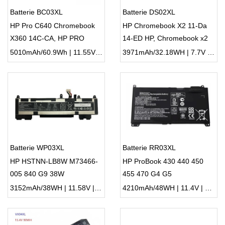
Batterie BC03XL
Batterie DS02XL
HP Pro C640 Chromebook
HP Chromebook X2 11-Da
X360 14C-CA, HP PRO
14-ED HP, Chromebook x2
C640 Chromebook 640E G1
11-da Series
5010mAh/60.9Wh | 11.55V | Li-ion ...
3971mAh/32.18WH | 7.7V | Li-ion ...
Batterie WP03XL
Batterie RR03XL
HP HSTNN-LB8W M73466-
HP ProBook 430 440 450
005 840 G9 38W
455 470 G4 G5
3152mAh/38WH | 11.58V | Li-ion ...
4210mAh/48WH | 11.4V | Li-ion ...