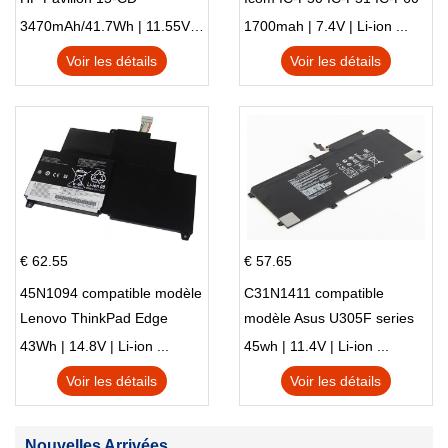
IC-F61 IC-M87
3470mAh/41.7Wh | 11.55V | Li-ion ...
1700mah | 7.4V | Li-ion ...
Voir les détails
Voir les détails
€ 62.55
€ 57.65
45N1094 compatible modèle
C31N1411 compatible
Lenovo ThinkPad Edge
modèle Asus U305F series
S230u Twist
43Wh | 14.8V | Li-ion ...
45wh | 11.4V | Li-ion ...
Voir les détails
Voir les détails
Nouvelles Arrivées