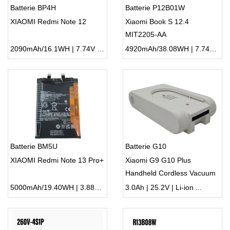
Batterie BP4H
Batterie P12B01W
XIAOMI Redmi Note 12
Xiaomi Book S 12.4
MIT2205-AA
2090mAh/16.1WH | 7.74V | Li-ion ...
4920mAh/38.08WH | 7.74V | Li-ion ...
Batterie BM5U
Batterie G10
XIAOMI Redmi Note 13 Pro+
Xiaomi G9 G10 Plus
Handheld Cordless Vacuum
Cleaner
5000mAh/19.40WH | 3.88V | Li-ion ...
3.0Ah | 25.2V | Li-ion ...