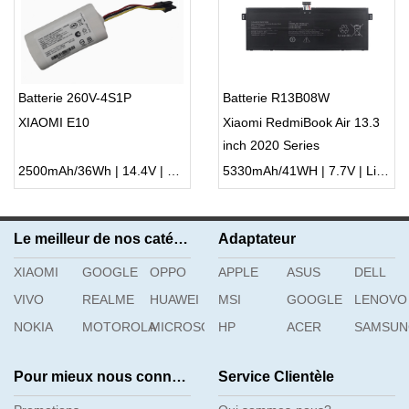
Batterie 260V-4S1P
Batterie R13B08W
XIAOMI E10
Xiaomi RedmiBook Air 13.3
inch 2020 Series
2500mAh/36Wh | 14.4V | Li-ion ...
5330mAh/41WH | 7.7V | Li-ion ...
Le meilleur de nos catégories
Adaptateur
XIAOMI
GOOGLE
OPPO
APPLE
ASUS
DELL
VIVO
REALME
HUAWEI
MSI
GOOGLE
LENOVO
NOKIA
MOTOROLA
MICROSOFT
HP
ACER
SAMSU
Pour mieux nous connaître
Service Clientèle