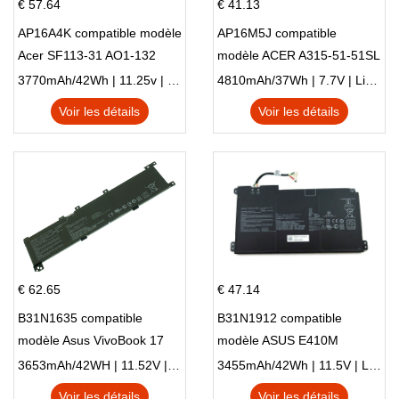
€ 57.64
€ 41.13
AP16A4K compatible modèle
AP16M5J compatible
Acer SF113-31 AO1-132
modèle ACER A315-51-51SL
NE132
N17Q1 SERIES
3770mAh/42Wh | 11.25v | Li-ion ...
4810mAh/37Wh | 7.7V | Li-ion ...
Voir les détails
Voir les détails
€ 62.65
€ 47.14
B31N1635 compatible
B31N1912 compatible
modèle Asus VivoBook 17
modèle ASUS E410M
X705NC X705UA X705UV
E410MA L410MA
3653mAh/42WH | 11.52V | Li-ion ...
3455mAh/42Wh | 11.5V | Li-ion ...
X705UN X705UD
Voir les détails
Voir les détails