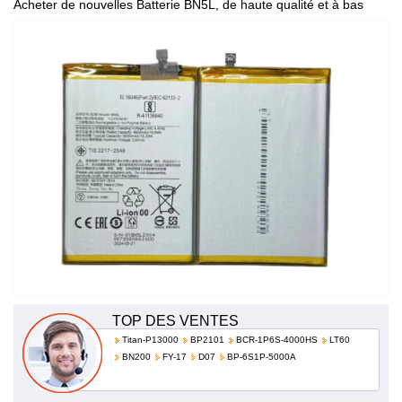
Acheter de nouvelles Batterie BN5L, de haute qualité et à bas
prix!
TOP DES VENTES
Titan-P13000
BP2101
BCR-1P6S-4000HS
LT60
BN200
FY-17
D07
BP-6S1P-5000A