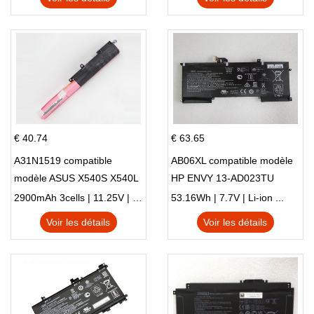
€ 40.74
€ 63.65
A31N1519 compatible
AB06XL compatible modèle
modèle ASUS X540S X540L
HP ENVY 13-AD023TU
X540LA-SI302 X540SA
HSTNN-DB8C 921438-855
2900mAh 3cells | 11.25V | Li-ion ...
53.16Wh | 7.7V | Li-ion ...
X540S
TPN-I128
Voir les détails
Voir les détails