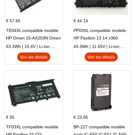
€ 57.65
€ 44.14
TE04XL compatible modèle
PP03XL compatible modèle
HP Omen 15-AX203N Omen
HP Pavilion 13 14 x360
15 Series Pavilion 15 Series
L83388-AC1 L83388-421
63.3Wh | 15.4V | Li-ion ...
43.3Wh | 11.55V | Li-ion ...
HSTNN-LB8S M01118-421
Voir les détails
Voir les détails
M01144-005 13-BB 14-DV
14-DK 15-EH HSTNN-DB9X
€ 55
€ 23.05
TF03XL compatible modèle
BP-227 compatible modèle
HP Pavilion 15-CD
Icom IC-F50 IC-F51 IC-F60