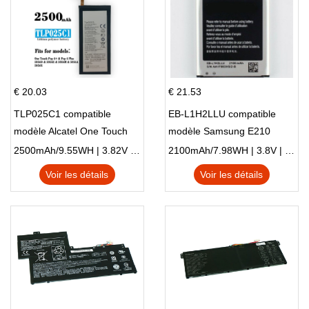
€ 20.03
€ 21.53
TLP025C1 compatible
EB-L1H2LLU compatible
modèle Alcatel One Touch
modèle Samsung E210
Pop 4 Plus OT-5056D
E210K i939
2500mAh/9.55WH | 3.82V | Li-ion ...
2100mAh/7.98WH | 3.8V | Li-ion ...
Voir les détails
Voir les détails