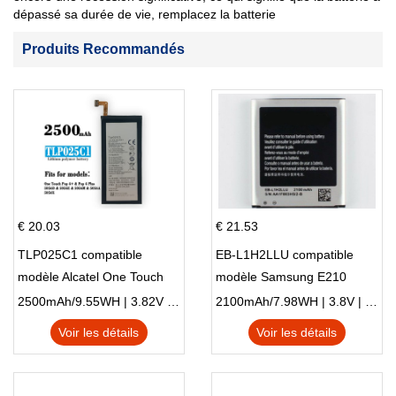
dépassé sa durée de vie, remplacez la batterie
Produits Recommandés
€ 20.03
€ 21.53
TLP025C1 compatible
EB-L1H2LLU compatible
modèle Alcatel One Touch
modèle Samsung E210
Pop 4 Plus OT-5056D
E210K i939
2500mAh/9.55WH | 3.82V | Li-ion ...
2100mAh/7.98WH | 3.8V | Li-ion ...
Voir les détails
Voir les détails