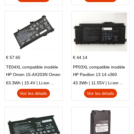
€ 57.65
€ 44.14
TE04XL compatible modèle
PP03XL compatible modèle
HP Omen 15-AX203N Omen
HP Pavilion 13 14 x360
15 Series Pavilion 15 Series
L83388-AC1 L83388-421
63.3Wh | 15.4V | Li-ion ...
43.3Wh | 11.55V | Li-ion ...
HSTNN-LB8S M01118-421
Voir les détails
Voir les détails
M01144-005 13-BB 14-DV
14-DK 15-EH HSTNN-DB9X