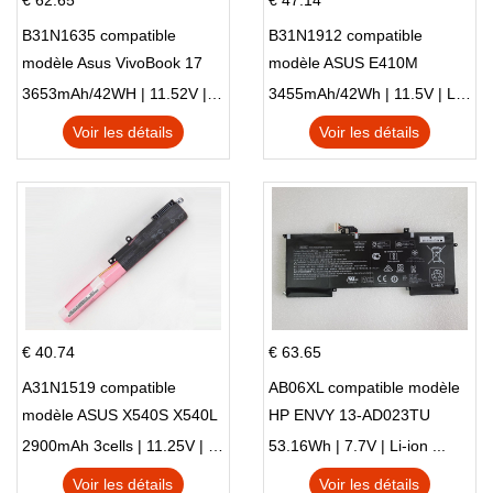
€ 62.65
€ 47.14
B31N1635 compatible
B31N1912 compatible
modèle Asus VivoBook 17
modèle ASUS E410M
X705NC X705UA X705UV
E410MA L410MA
3653mAh/42WH | 11.52V | Li-ion ...
3455mAh/42Wh | 11.5V | Li-ion ...
X705UN X705UD
Voir les détails
Voir les détails
€ 40.74
€ 63.65
A31N1519 compatible
AB06XL compatible modèle
modèle ASUS X540S X540L
HP ENVY 13-AD023TU
X540LA-SI302 X540SA
HSTNN-DB8C 921438-855
2900mAh 3cells | 11.25V | Li-ion ...
53.16Wh | 7.7V | Li-ion ...
X540S
TPN-I128
Voir les détails
Voir les détails