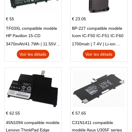
€ 55
€ 23.05
TF03XL compatible modèle
BP-227 compatible modèle
HP Pavilion 15-CD
Icom IC-F50 IC-F51 IC-F60
IC-F61 IC-M87
3470mAh/41.7Wh | 11.55V | Li-ion ...
1700mah | 7.4V | Li-ion ...
Voir les détails
Voir les détails
€ 62.55
€ 57.65
45N1094 compatible modèle
C31N1411 compatible
Lenovo ThinkPad Edge
modèle Asus U305F series