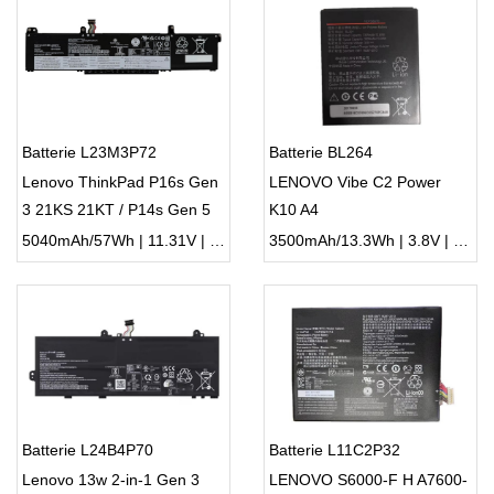
Batterie L23M3P72
Batterie BL264
Lenovo ThinkPad P16s Gen
LENOVO Vibe C2 Power
3 21KS 21KT / P14s Gen 5
K10 A4
21G2 21G3 Series
5040mAh/57Wh | 11.31V | Li-ion ...
3500mAh/13.3Wh | 3.8V | Li-ion ...
Batterie L24B4P70
Batterie L11C2P32
Lenovo 13w 2-in-1 Gen 3
LENOVO S6000-F H A7600-