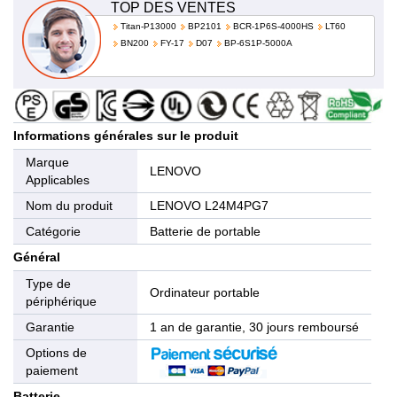
TOP DES VENTES
Titan-P13000
BP2101
BCR-1P6S-4000HS
LT60
BN200
FY-17
D07
BP-6S1P-5000A
Informations générales sur le produit
Marque
LENOVO
Applicables
Nom du produit
LENOVO L24M4PG7
Catégorie
Batterie de portable
Général
Type de
Ordinateur portable
périphérique
Garantie
1 an de garantie, 30 jours remboursé
Options de
paiement
Batterie