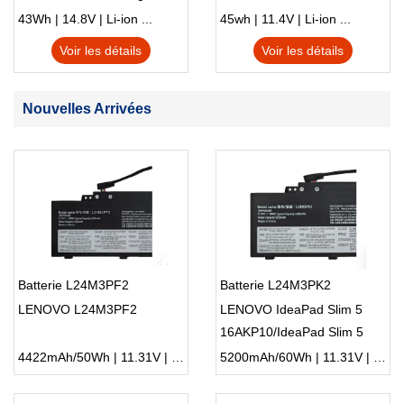
S230u Twist
43Wh | 14.8V | Li-ion ...
45wh | 11.4V | Li-ion ...
Voir les détails
Voir les détails
Nouvelles Arrivées
Batterie L24M3PF2
Batterie L24M3PK2
LENOVO L24M3PF2
LENOVO IdeaPad Slim 5
16AKP10/IdeaPad Slim 5
14IAH10/IdeaPad Slim 5
4422mAh/50Wh | 11.31V | Li-ion ...
5200mAh/60Wh | 11.31V | Li-ion ...
14IRH10