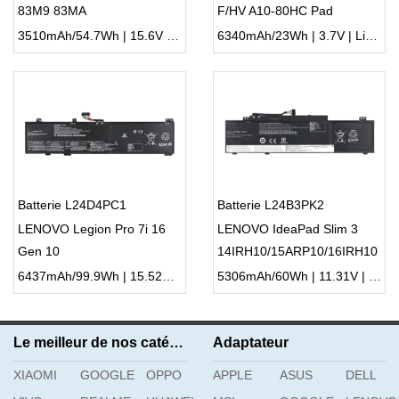
83M9 83MA
F/HV A10-80HC Pad
3510mAh/54.7Wh | 15.6V | Li-ion ...
6340mAh/23Wh | 3.7V | Li-ion ...
Batterie L24D4PC1
Batterie L24B3PK2
LENOVO Legion Pro 7i 16
LENOVO IdeaPad Slim 3
Gen 10
14IRH10/15ARP10/16IRH10
6437mAh/99.9Wh | 15.52V | Li-ion ...
5306mAh/60Wh | 11.31V | Li-ion ...
Le meilleur de nos catégories
Adaptateur
XIAOMI
GOOGLE
OPPO
APPLE
ASUS
DELL